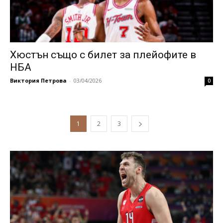
Хюстън също с билет за плейофите в
НБА
Виктория Петрова
-
03/04/2026
0
1
2
3