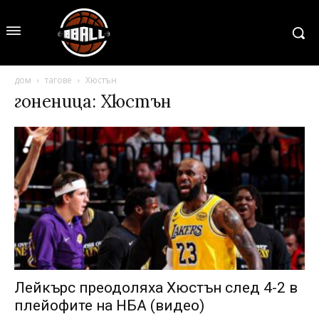
дом
тагове
Хюстън
гоненица: Хюстън
Лейкърс преодоляха Хюстън след 4-2 в
плейофите на НБА (видео)