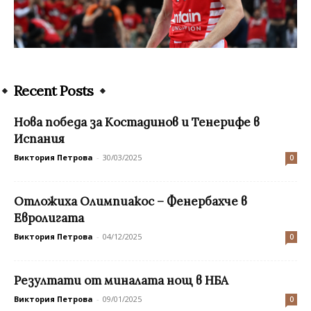
Recent Posts
Нова победа за Костадинов и Тенерифе в
Испания
Виктория Петрова
-
30/03/2025
0
Отложиха Олимпиакос – Фенербахче в
Евролигата
Виктория Петрова
-
04/12/2025
0
Резултати от миналата нощ в НБА
Виктория Петрова
-
09/01/2025
0