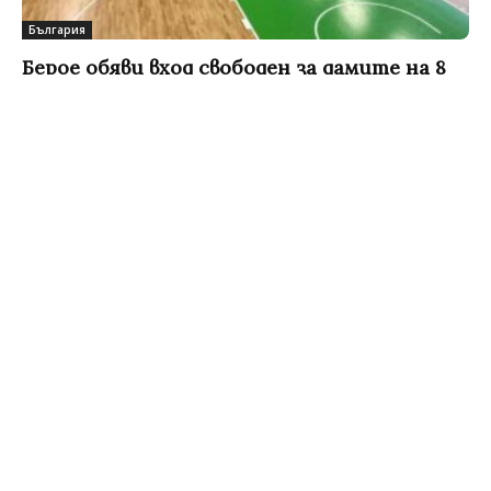
България
Берое обяви вход свободен за дамите на 8
март за мача...
Виктория Петрова
-
07/03/2025
0
Берое ще направи жест към всички дами за
следващия си домакински мач в НБЛ. От клуба
обявиха, че по случай Международния ден на
жената...
България