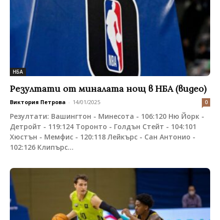
НБА
Резултати от миналата нощ в НБА (видео)
Виктория Петрова
-
14/01/2025
0
Резултати: Вашингтон - Минесота - 106:120 Ню Йорк -
Детройт - 119:124 Торонто - Голдън Стейт - 104:101
Хюстън - Мемфис - 120:118 Лейкърс - Сан Антонио -
102:126 Клипърс...