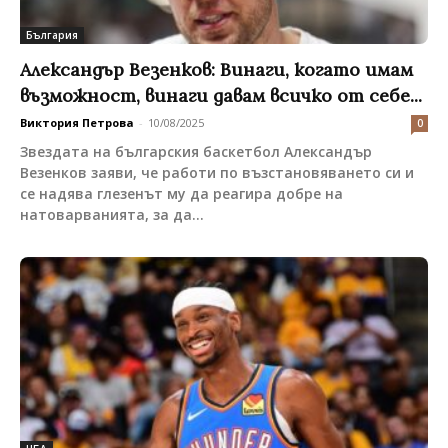
България
Aлександър Везенков: Винаги, когато имам
възможност, винаги давам всичко от себе...
Виктория Петрова
-
10/08/2025
0
Звездата на българския баскетбол Александър
Везенков заяви, че работи по възстановяването си и
се надява глезенът му да реагира добре на
натоварванията, за да...