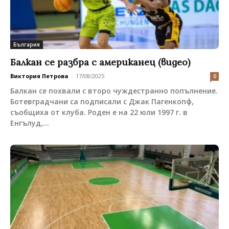
България
Балкан се разбра с американец (видео)
Виктория Петрова
-
17/08/2025
0
Балкан се похвали с второ чуждестранно попълнение.
Ботевградчани са подписали с Джак Пагенкопф,
съобщиха от клуба. Роден е на 22 юли 1997 г. в
Енгълуд,...