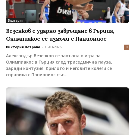
България
Везенков с ударно завръщане в Гърция,
Олимпиакос се измъчи с Паниониос
Виктория Петрова
-
15/03/2026
0
Александър Везенков се завърна в игра за
Олимпиакос в Гърция след триседмична пауза,
заради контузия. Крилото и неговите колеги се
справиха с Паниониос със...