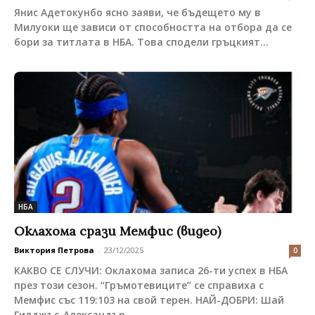
Янис Адетокунбо ясно заяви, че бъдещето му в
Милуоки ще зависи от способността на отбора да се
бори за титлата в НБА. Това сподели гръцкият...
НБА
Оклахома срази Мемфис (видео)
Виктория Петрова
-
23/12/2025
0
КАКВО СЕ СЛУЧИ: Оклахома записа 26-ти успех в НБА
през този сезон. “Гръмотевиците” се справиха с
Мемфис със 119:103 на свой терен. НАЙ-ДОБРИ: Шай
Гилджъс-Александър...