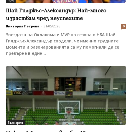
НБА
Шай Гилджъс-Александър: Най-много
израствам чрез неуспехите
Виктория Петрова
-
31/05/2026
0
Звездата на Оклахома и MVP на сезона в НБА Шай
Гилджъс-Александър сподели, че именно трудните
моменти и разочарованията са му помогнали да се
превърне в един...
България