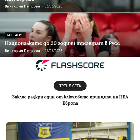
Виктория Петрова
-
06/06/2026
БЪЛГАРИЯ
Националките до 20 години тренират в Русе
Виктория Петрова
-
06/06/2026
ТРЕНД СЕГА
Заклис разкри един от ключовите принципи на НБА
Националките до 20 години тренират в Русе
Европа