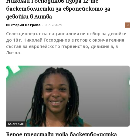
Николай Господинов избра 12-те
баскетболистки за европейското за
девойки в Литва
Виктория Петрова
-
01/07/2025
0
Селекционерът на националния ни отбор за девойки
до 18 г. Николай Господинов е готов с окончателния
състав за европейското първенство, Дивизия Б, в
Литва....
България
Берое представи нова баскетболистка