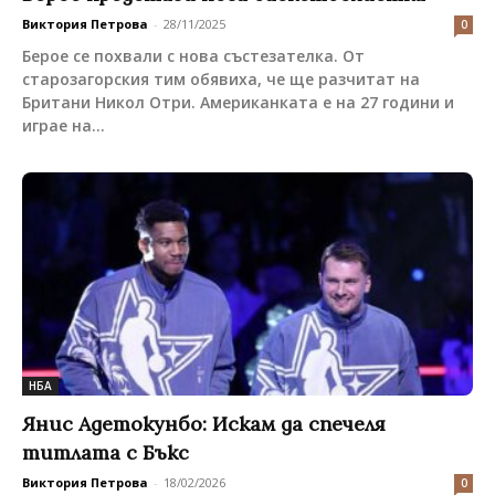
Виктория Петрова
-
28/11/2025
0
Берое се похвали с нова състезателка. От
старозагорския тим обявиха, че ще разчитат на
Британи Никол Отри. Американката е на 27 години и
играе на...
НБА
Янис Адетокунбо: Искам да спечеля
титлата с Бъкс
Виктория Петрова
-
18/02/2026
0