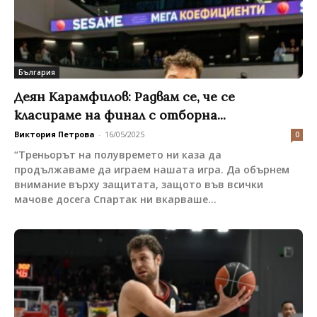
България
Деян Карамфилов: Радвам се, че се
класираме на финал с отборна...
Виктория Петрова
-
16/05/2025
0
“Треньорът на полувремето ни каза да
продължаваме да играем нашата игра. Да обърнем
внимание върху защитата, защото във всички
мачове досега Спартак ни вкарваше...