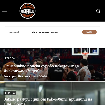
ЕВРОПА
Олимпиакос поиска сурово наказание за
Янакопулос (видео)
Виктория Петрова
-
06/06/2026
ЕВРОПА
Заклис разкри един от ключовите принципи на
НБА Европа