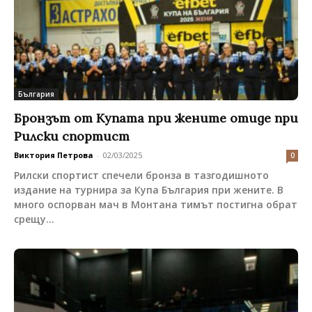
България
Бронзът от Купата при жените отиде при
Рилски спортист
Виктория Петрова
-
02/03/2025
0
Рилски спортист спечели бронза в тазгодишното
издание на турнира за Купа България при жените. В
много оспорван мач в Монтана тимът постигна обрат
срещу...