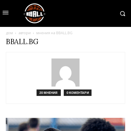
дом
автори
мнения на BBALL.BG
BBALL.BG
20 МНЕНИЯ
0 КОМЕНТАРИ