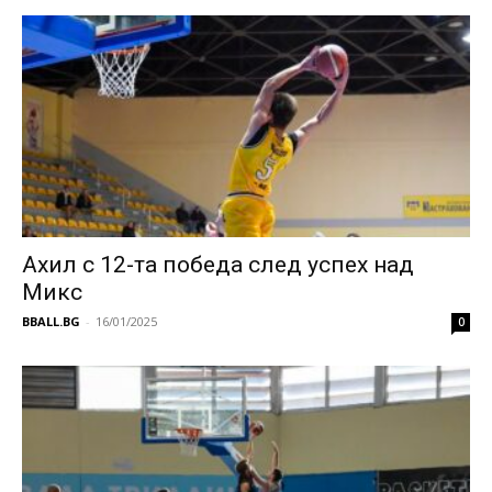
Ахил с 12-та победа след успех над
Микс
BBALL.BG
-
16/01/2025
0