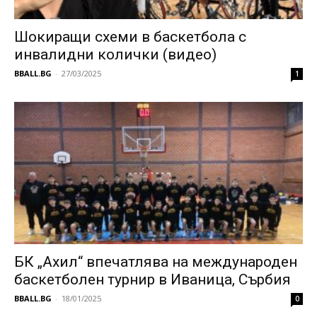
Шокиращи схеми в баскетбола с
инвалидни колички (видео)
BBALL.BG
-
27/03/2025
1
БК „Ахил“ впечатлява на международен
баскетболен турнир в Иваница, Сърбия
BBALL.BG
-
18/01/2025
0