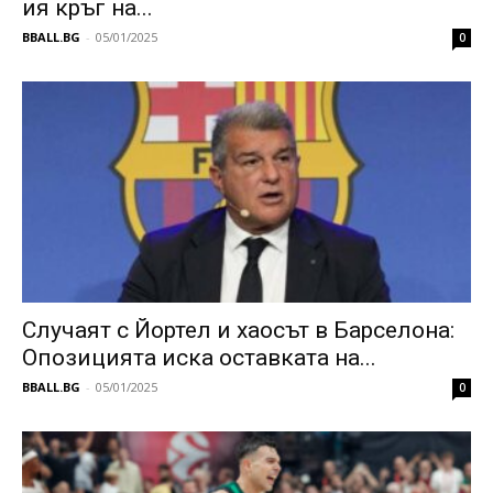
ия кръг на...
BBALL.BG
-
05/01/2025
0
Случаят с Йортел и хаосът в Барселона:
Опозицията иска оставката на...
BBALL.BG
-
05/01/2025
0