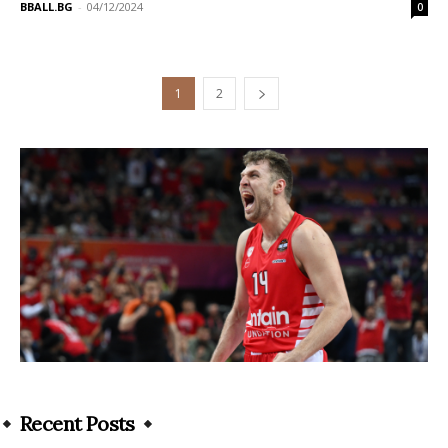
BBALL.BG
-
04/12/2024
0
1
2
Recent Posts