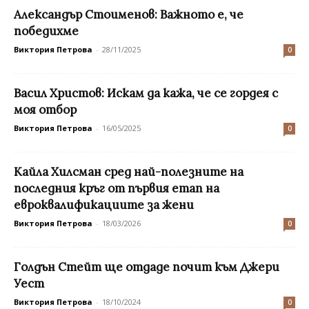
Александър Стоименов: Важното е, че
победихме
Виктория Петрова
-
28/11/2025
0
Васил Христов: Искам да кажа, че се гордея с
моя отбор
Виктория Петрова
-
16/05/2025
0
Кайла Хилсман сред най-полезните на
последния кръг от първия етап на
евроквалификациите за жени
Виктория Петрова
-
18/03/2026
0
Голдън Стейт ще отдаде почит към Джери
Уест
Виктория Петрова
-
18/10/2024
0