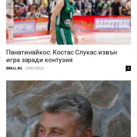
Панатинайкос: Костас Слукас извън
игра заради контузия
BBALL.BG
-
05/01/2025
0