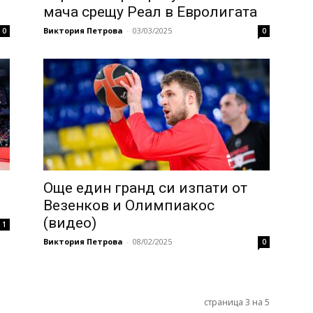
мача срещу Реал в Евролигата
Виктория Петрова
-
03/03/2025
0
0
Още един гранд си изпати от
)
Везенков и Олимпиакос
(видео)
1
Виктория Петрова
-
08/02/2025
0
страница 3 на 5