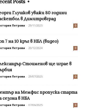
ecent Posts
еорги Глушков уважи 80 години
аскетбол в Димитровград
иктория Петрова
-
29/11/2025
0
оп 7 на 10 кръг в НБЛ (видео)
иктория Петрова
-
20/12/2024
0
лександър Стоименов ще играе в
ърбия
иктория Петрова
-
29/07/2025
0
ентър на Мемфис пропуска старта
а сезона в НБА
иктория Петрова
-
07/06/2025
0