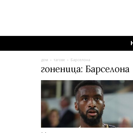
дом
тагове
Барселона
гоненица: Барселона