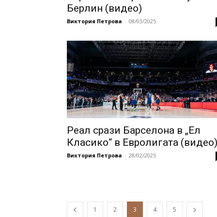
Берлин (видео)
Виктория Петрова
-
08/03/2025
Реал срази Барселона в „Ел
Класико“ в Евролигата (видео
Виктория Петрова
-
28/02/2025
1
2
3
4
5