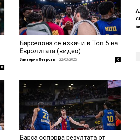
Л
с
В
Барселона се изкачи в Топ 5 на
Евролигата (видео)
Виктория Петрова
-
22/03/2025
0
0
Барса оспорва резултата от