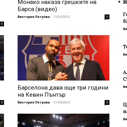
R
Монако наказа грешките на
Барса (видео)
Г
Виктория Петрова
-
23/04/2025
0
б
0
В
Т
В
А
С
Барселона дава още три години
В
на Кевин Пънтър
Виктория Петрова
-
01/04/2025
0
0
Ц
н
В