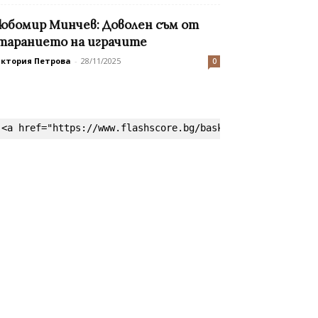
юбомир Минчев: Доволен съм от
таранието на играчите
иктория Петрова
-
28/11/2025
0
<a href="https://www.flashscore.bg/basketball/" target=