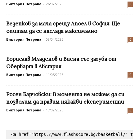
Виктория Петрова
-
26/02/2025
0
Везенков за мача срещу Апоел в София: Ще
опитам да се насладя максимално
Виктория Петрова
-
08/04/2026
0
Борислав Младенов и Виена със загуба от
Оберварт в Австрия
Виктория Петрова
-
11/05/2026
0
Росен Барчовски: В момента не можем да си
позволим да правим някакви експерименти
Виктория Петрова
-
17/02/2025
0
<a href="https://www.flashscore.bg/basketball/" tar