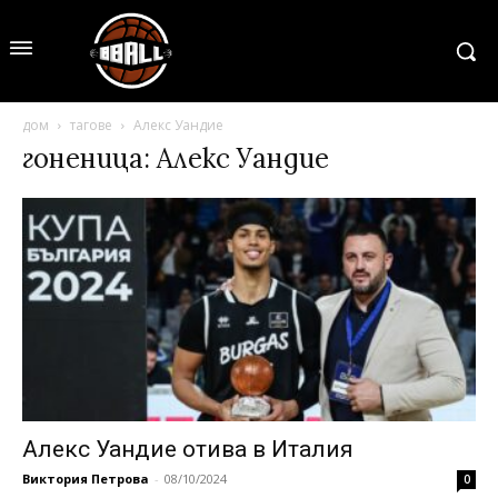
дом
тагове
Алекс Уандие
гоненица: Алекс Уандие
Алекс Уандие отива в Италия
Виктория Петрова
-
08/10/2024
0