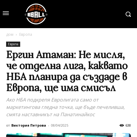
дом
Европа
Европа
Eргин Атаман: Не мисля,
че отделна лига, каквато
НБА планира да създаде в
Европа, ще има смисъл
Ако НБА подкрепя Евролигата само от
маркетингова гледна точка, ще бъде печеливша,
смята наставникът на Панатинайкос
от
Виктория Петрова
-
08/04/2025
638