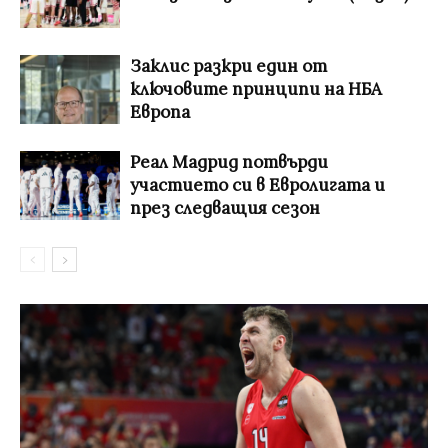
Заклис разкри един от
ключовите принципи на НБА
Европа
Реал Мадрид потвърди
участието си в Евролигата и
през следващия сезон