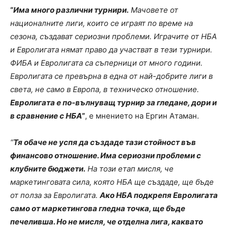
“
Има много различни турнири.
Мачовете от
националните лиги, които се играят по време на
сезона, създават сериозни проблеми. Играчите от НБА
и Евролигата нямат право да участват в тези турнири.
ФИБА и Евролигата са съперници от много години.
Евролигата се превърна в една от най-добрите лиги в
света, не само в Европа, в техническо отношение.
Евролигата е по-вълнуващ турнир за гледане, дори и
в сравнение с НБА
”
, е мнението на Ергин Атаман.
“
Тя обаче не успя да създаде тази стойност във
финансово отношение. Има сериозни проблеми с
клубните бюджети.
На този етап мисля, че
маркетинговата сила, която НБА ще създаде, ще бъде
от полза за Евролигата.
Ако НБА подкрепя Евролигата
само от маркетингова гледна точка, ще бъде
печеливша. Но не мисля, че отделна лига, каквато