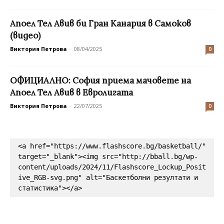
Апоел Тел Авив би Гран Канария в Самоков
(видео)
Виктория Петрова
-
08/04/2025
0
ОФИЦИАЛНО: София приема мачовете на
Апоел Тел Авив в Евролигата
Виктория Петрова
-
22/07/2025
0
<a href="https://www.flashscore.bg/basketball/" 
target="_blank"><img src="http://bball.bg/wp-
content/uploads/2024/11/Flashscore_Lockup_Posit
ive_RGB-svg.png" alt="Баскетболни резултати и 
статистика"></a>