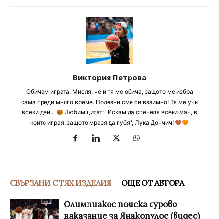
Виктория Петрова
Обичам играта. Мисля, че и тя ме обича, защото ме избра
сама преди много време. Полезни сме си взаимно! Тя ме учи
всеки ден...
Любим цитат: "Искам да спечеля всеки мач, в
който играя, защото мразя да губя", Лука Дончич!
СВЪРЗАНИ С ТЯХ ИЗДЕЛИЯ
ОЩЕ ОТ АВТОРА
Олимпиакос поиска сурово
наказание за Янакопулос (видео)