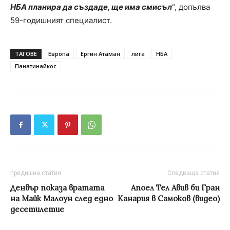
НБА планира да създаде, ще има смисъл
“, допълва
59-годишният специалист.
ТАГОВЕ
Европа
Ергин Атаман
лига
НБА
Панатинайкос
предишна статия
Следваща статия
Денвър показа вратата
Апоел Тел Авив би Гран
на Майк Малоун след едно
Канария в Самоков (видео)
десетилетие