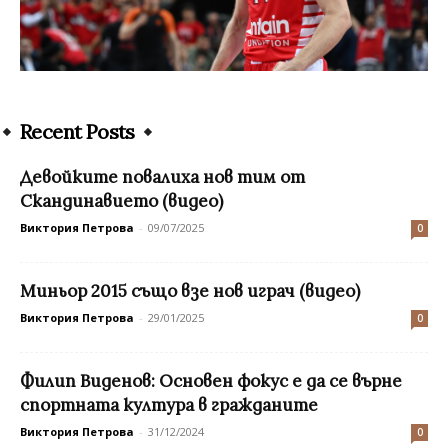
Recent Posts
Девойките повалиха нов тим от
Скандинавието (видео)
Виктория Петрова
-
09/07/2025
0
Миньор 2015 също взе нов играч (видео)
Виктория Петрова
-
29/01/2025
0
Филип Виденов: Основен фокус е да се върне
спортната култура в гражданите
Виктория Петрова
-
31/12/2024
0