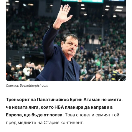
Снимка: Basketdergisi.com
Треньорът на Панатинайкос Ергин Атаман не смята,
че новата лига, която НБА планира да направи в
Европа, ще бъде от полза.
Това сподели самият той
пред медиите на Стария континент.