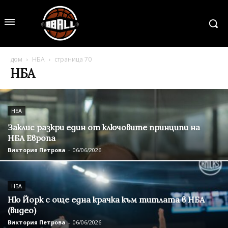
дом
НБА
страница 70
НБА
НБА
Заклис разкри един от ключовите принципи на
НБА Европа
Виктория Петрова
-
06/06/2026
НБА
Ню Йорк с още една крачка към титлата в НБА
(видео)
Виктория Петрова
-
06/06/2026