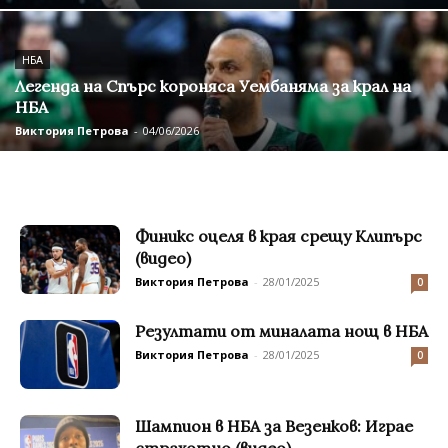
НБА
Легенда на Спърс короняса Уембаняма за крал на
НБА
Виктория Петрова
-
04/06/2026
Финикс оцеля в края срещу Клипърс
(видео)
Виктория Петрова
-
28/01/2025
0
Резултати от миналата нощ в НБА
Виктория Петрова
-
28/01/2025
0
Шампион в НБА за Везенков: Играе