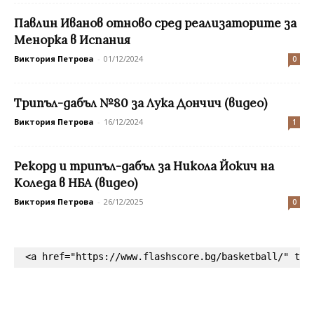
Павлин Иванов отново сред реализаторите за
Менорка в Испания
Виктория Петрова
-
01/12/2024
0
Трипъл-дабъл №80 за Лука Дончич (видео)
Виктория Петрова
-
16/12/2024
1
Рекорд и трипъл-дабъл за Никола Йокич на
Коледа в НБА (видео)
Виктория Петрова
-
26/12/2025
0
<a href="https://www.flashscore.bg/basketball/" tar