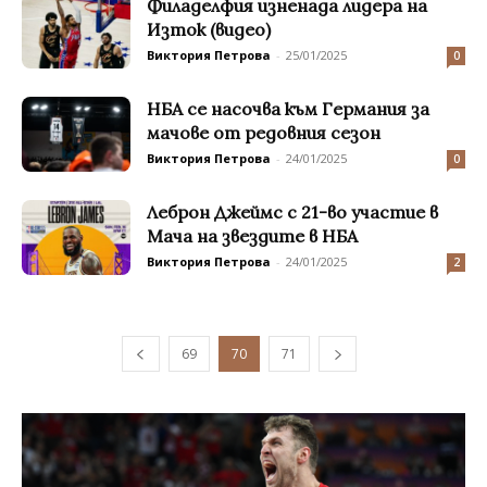
Филаделфия изненада лидера на
Изток (видео)
Виктория Петрова
-
25/01/2025
0
НБА се насочва към Германия за
мачове от редовния сезон
Виктория Петрова
-
24/01/2025
0
Леброн Джеймс с 21-во участие в
Мача на звездите в НБА
Виктория Петрова
-
24/01/2025
2
69
70
71