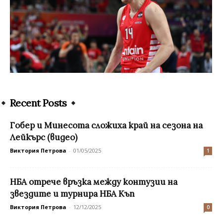
Recent Posts
Гобер и Минесота сложиха край на сезона на
Лейкърс (видео)
Виктория Петрова
-
01/05/2025
1
НБА отрече връзка между контузии на
звездите и турнира НБА Къп
Виктория Петрова
-
12/12/2025
0