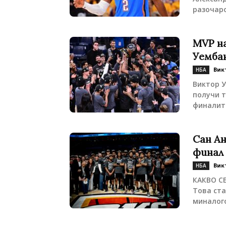
разочаро
MVP н
Уемба
Вик
НБА
Виктор У
получи т
финалите
Сан А
финал 
Вик
НБА
КАКВО СЕ
Това ста
миналог