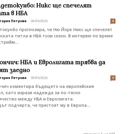
Адетокунбо: Никс ще спечелят
та в НБА
тория Петрова
-
30/05/2026
0
токунбо прогнозира, че Ню Йорк Никс ще спечелят
ката титла в НБА този сезон. В интервю по време
стрийм...
ончич: НБА и Евролигата трябва да
ят заедно
тория Петрова
-
30/05/2026
0
нчич коментира бъдещето на европейския
л, като изрази надежда за по-тясно
чество между НБА и Евролигата.
ът подчерта, че престоят му в Европа...