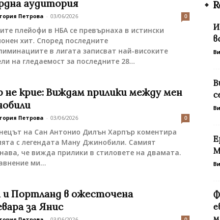
ордна аудитория
R
тория Петрова
-
03/06/2026
0
И
те плейофи в НБА се превърнаха в истински
в
онен хит. Според последните
лиминациите в лигата записват най-високите
В
ли на гледаемост за последните 28...
В
 не крие: Виждам прилики между мен
с
нобили
В
тория Петрова
-
03/06/2026
0
нецът на Сан Антонио Дилън Харпър коментира
Е
ията с легендата Ману Джинобили. Самият
М
нава, че вижда прилики в стиловете на двамата.
авнение ми...
В
 и Портланд в ожесточена
Ф
вара за Янис
е
м
тория Петрова
-
03/06/2026
0