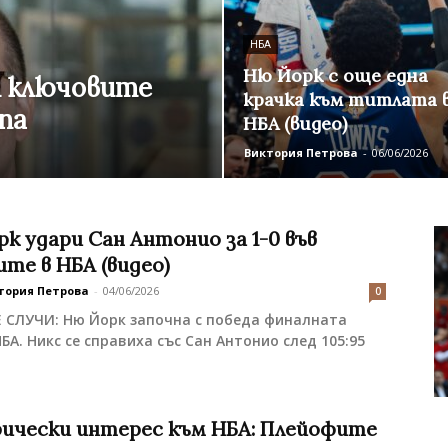
НБА
Ню Йорк с още една
т ключовите
крачка към титлата 
па
НБА (видео)
Виктория Петрова
-
06/06/2026
к удари Сан Антонио за 1-0 във
те в НБА (видео)
тория Петрова
-
04/06/2026
0
Е СЛУЧИ: Ню Йорк започна с победа финалната
НБА. Никс се справиха със Сан Антонио след 105:95
ически интерес към НБА: Плейофите