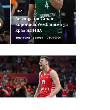
НБА
Легенда на Спърс
в
короняса Уембаняма за
крал на НБА
Виктория Петрова
-
04/06/2026