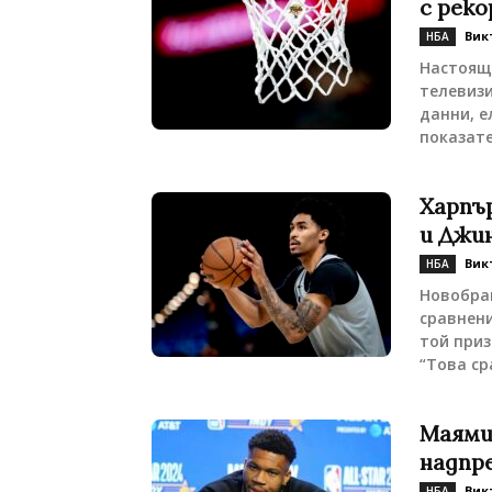
с рек
Вик
НБА
Настоящи
телевизи
данни, е
показате
Харпър
и Джи
Вик
НБА
Новобра
сравнен
той приз
“Това ср
Маями
надпре
Вик
НБА