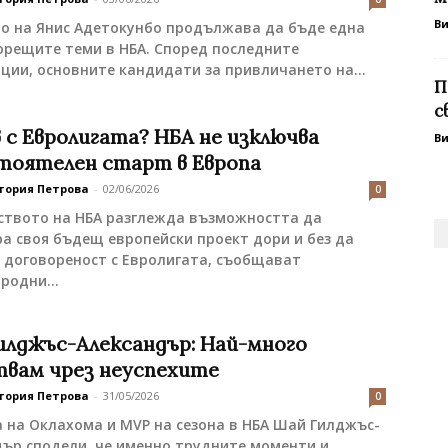
В
о на Янис Адетокунбо продължава да бъде една
орещите теми в НБА. Според последните
ии, основните кандидати за привличането на...
П
с
 с Евролигата? НБА не изключва
В
тоятелен старт в Европа
тория Петрова
-
02/06/2026
0
ството на НБА разглежда възможността да
а своя бъдещ европейски проект дори и без да
 договореност с Евролигата, съобщават
родни...
илджъс-Александър: Най-много
твам чрез неуспехите
тория Петрова
-
31/05/2026
0
 на Оклахома и MVP на сезона в НБА Шай Гилджъс-
ър сподели, че именно трудните моменти и