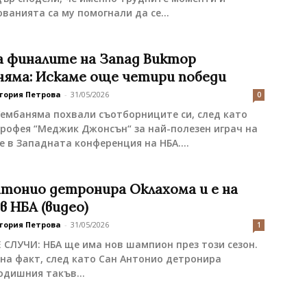
ванията са му помогнали да се...
а финалите на Запад Виктор
няма: Искаме още четири победи
тория Петрова
-
31/05/2026
0
ембаняма похвали съотборниците си, след като
рофея “Меджик Джонсън“ за най-полезен играч на
 в Западната конференция на НБА....
нтонио детронира Оклахома и е на
в НБА (видео)
тория Петрова
-
31/05/2026
1
 СЛУЧИ: НБА ще има нов шампион през този сезон.
на факт, след като Сан Антонио детронира
одишния такъв...