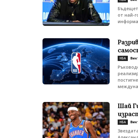
Бъдещет
от най-г
информац
Разрив
самос
Вик
НБА
Ръковод
реализир
постигне
междуна
Шай Г
израс
Вик
НБА
Звездата
Александ