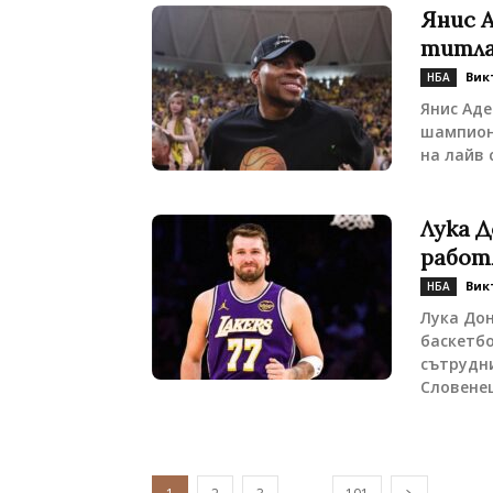
Янис 
титла
Вик
НБА
Янис Аде
шампионс
на лайв 
Лука Д
работ
Вик
НБА
Лука До
баскетбо
сътрудни
Словенец
...