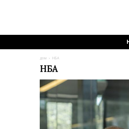
дом
НБА
НБА