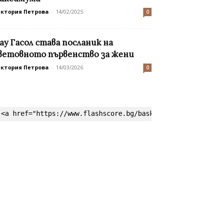
иктория Петрова
-
14/02/2025
0
ау Гасол става посланик на
ветовното първенство за жени
иктория Петрова
-
14/03/2026
0
<a href="https://www.flashscore.bg/basketball/" target=