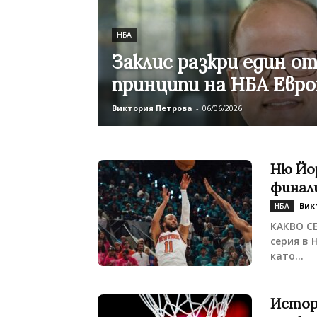
НБА
Заклис разкри един о
принципи на НБА Евро
Виктория Петрова
-
06/06/2026
Ню Йор
финали
Вик
НБА
КАКВО С
серия в 
като...
Истор