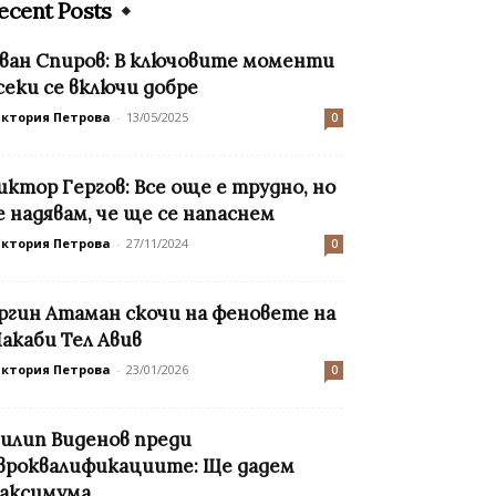
ecent Posts
ван Спиров: В ключовите моменти
секи се включи добре
иктория Петрова
-
13/05/2025
0
иктор Гергов: Все още е трудно, но
е надявам, че ще се напаснем
иктория Петрова
-
27/11/2024
0
ргин Атаман скочи на феновете на
акаби Тел Авив
иктория Петрова
-
23/01/2026
0
илип Виденов преди
вроквалификациите: Ще дадем
аксимума