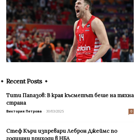
Recent Posts
Тити Папазов: В края късметът беше на тяхна
страна
Виктория Петрова
-
30/03/2025
0
Стеф Къри изпревари Леброн Джеймс по
годишни приходи в НБА