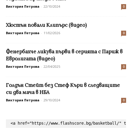
Виктория Петрова
-
22/10/2024
0
Хюстън повали Клипърс (видео)
Виктория Петрова
-
11/02/2026
0
Фенербахче ликува първи в серията с Париж в
Евролигата (видео)
Виктория Петрова
-
22/04/2025
0
Голдън Стейт без Стеф Къри в следващите
си два мача в НБА
Виктория Петрова
-
29/10/2024
0
<a href="https://www.flashscore.bg/basketball/" tar