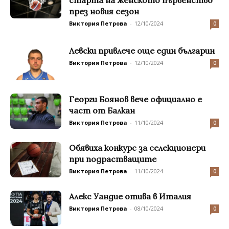
старта на женското първенство
през новия сезон
Виктория Петрова
-
12/10/2024
0
Левски привлече още един българин
Виктория Петрова
-
12/10/2024
0
Георги Боянов вече официално е
част от Балкан
Виктория Петрова
-
11/10/2024
0
Обявиха конкурс за селекционери
при подрастващите
Виктория Петрова
-
11/10/2024
0
Алекс Уандие отива в Италия
Виктория Петрова
-
08/10/2024
0