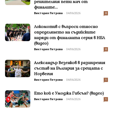
решителния пети мач от
финалите...
Виктория Петрова
-
04/06/2026
0
Локомотив с въпроси относно
определянето на съдийските
наряди от финалната серия в НБЛ
(видео)
Виктория Петрова
-
04/06/2026
0
Александър Везенков в разширения
състав на България за срещата с
Норвегия
Виктория Петрова
-
04/06/2026
1
Ето кой е Умоджа Гибсън? (видео)
Виктория Петрова
-
04/06/2026
1