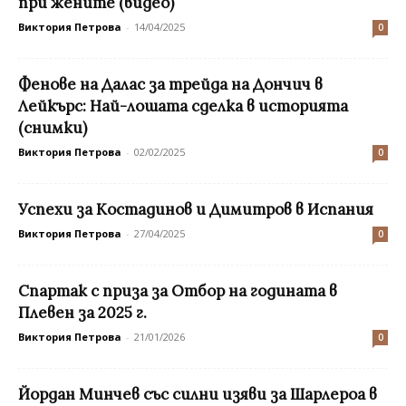
при жените (видео)
Виктория Петрова
-
14/04/2025
0
Фенове на Далас за трейда на Дончич в
Лейкърс: Най-лошата сделка в историята
(снимки)
Виктория Петрова
-
02/02/2025
0
Успехи за Костадинов и Димитров в Испания
Виктория Петрова
-
27/04/2025
0
Спартак с приза за Отбор на годината в
Плевен за 2025 г.
Виктория Петрова
-
21/01/2026
0
Йордан Минчев със силни изяви за Шарлероа в