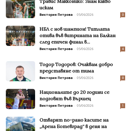
Травис Макконико: Знам какво
искам
Виктория Петрова
-
05/06/2026
0
НБЛ с нов шампион! Титлата
отива във витрината на Балкан
след епичен финал в...
Виктория Петрова
-
05/06/2026
4
Toдор Тодоров: Очаквам добро
представяне от тима
Виктория Петрова
-
05/06/2026
0
Националите до 20 години се
подговят във Вършец
Виктория Петрова
-
05/06/2026
1
Отварят по-рано касите на
„Арена Ботевград“ в деня на