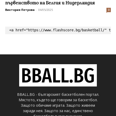
първенството на Белгия и Нидерландия
Виктория Петрова
-
04/05/2025
0
<a href="https://www.flashscore.bg/basketball/" tar
BBALL.BG - българският баскетболен портал.
Мястото, където ще говорим за баскетбол.
Защото обичаме играта. Защото живеем
заради нея. Защото за нас, единствено