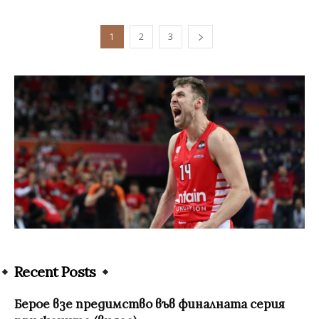
1
2
3
Recent Posts
Берое взе предимство във финалната серия