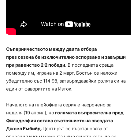
Съперничеството между двата отбора
през сезона бе изключително оспорвано и завърши
при равенство 2:2 победи.
В последната среща
помежду им, играна на 2 март, Бостън се наложи
убедително със 114:98, затвърждавайки ролята си на
един от фаворитите на Изток.
Началото на плейофната серия е насрочено за
неделя (19 април), но
голямата въпросителна пред
Филаделфия остава състоянието на звездата
Джоел Ембийд.
Центърът се възстановява от
операция и към момента няма яснота кога ще се