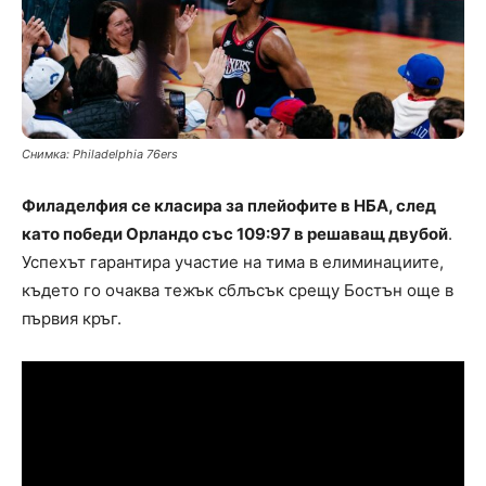
Снимка: Philadelphia 76ers
Филаделфия се класира за плейофите в НБА, след
като победи Орландо със 109:97 в решаващ двубой
.
Успехът гарантира участие на тима в елиминациите,
където го очаква тежък сблъсък срещу Бостън още в
първия кръг.