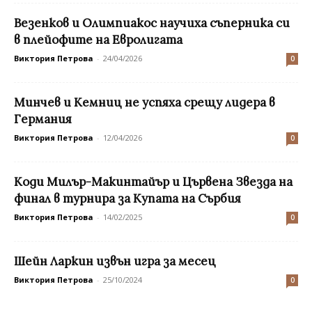
Везенков и Олимпиакос научиха съперника си
в плейофите на Евролигата
Виктория Петрова
-
24/04/2026
0
Минчев и Кемниц не успяха срещу лидера в
Германия
Виктория Петрова
-
12/04/2026
0
Коди Милър-Макинтайър и Цървена Звезда на
финал в турнира за Купата на Сърбия
Виктория Петрова
-
14/02/2025
0
Шейн Ларкин извън игра за месец
Виктория Петрова
-
25/10/2024
0