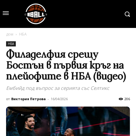
дом
НБА
НБА
Филаделфия срещу
Бостън в първия кръг на
плейофите в НБА (видео)
Ембийд под въпрос за серията със Селтикс
от
Виктория Петрова
-
16/04/2026
206