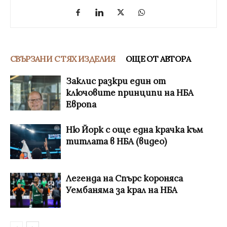
СВЪРЗАНИ С ТЯХ ИЗДЕЛИЯ
ОЩЕ ОТ АВТОРА
Заклис разкри един от
ключовите принципи на НБА
Европа
Ню Йорк с още една крачка към
титлата в НБА (видео)
Легенда на Спърс короняса
Уембаняма за крал на НБА