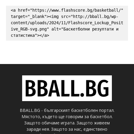
<a href="https://www.flashscore.bg/basketball/" 
target="_blank"><img src="http://bball.bg/wp-
content/uploads/2024/11/Flashscore_Lockup_Posit
ive_RGB-svg.png" alt="Баскетболни резултати и 
статистика"></a>
BBALL.BG - българският баскетболен портал.
Мястото, където ще говорим за баскетбол.
Защото обичаме играта. Защото живеем
заради нея. Защото за нас, единствено