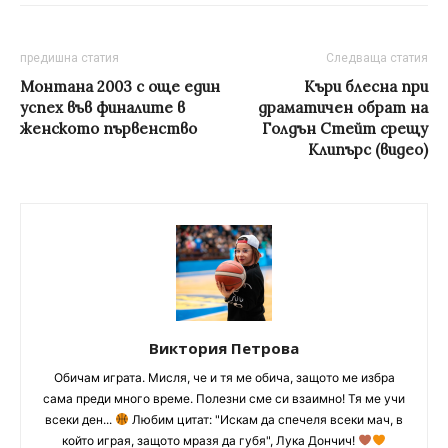
предишна статия
Следваща статия
Монтана 2003 с още един
Къри блесна при
успех във финалите в
драматичен обрат на
женското първенство
Голдън Стейт срещу
Клипърс (видео)
Виктория Петрова
Обичам играта. Мисля, че и тя ме обича, защото ме избра
сама преди много време. Полезни сме си взаимно! Тя ме учи
всеки ден...
Любим цитат: "Искам да спечеля всеки мач, в
който играя, защото мразя да губя", Лука Дончич!