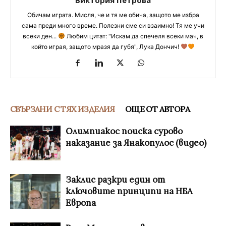
Обичам играта. Мисля, че и тя ме обича, защото ме избра
сама преди много време. Полезни сме си взаимно! Тя ме учи
всеки ден...
Любим цитат: "Искам да спечеля всеки мач, в
който играя, защото мразя да губя", Лука Дончич!
СВЪРЗАНИ С ТЯХ ИЗДЕЛИЯ
ОЩЕ ОТ АВТОРА
Олимпиакос поиска сурово
наказание за Янакопулос (видео)
Заклис разкри един от
ключовите принципи на НБА
Европа