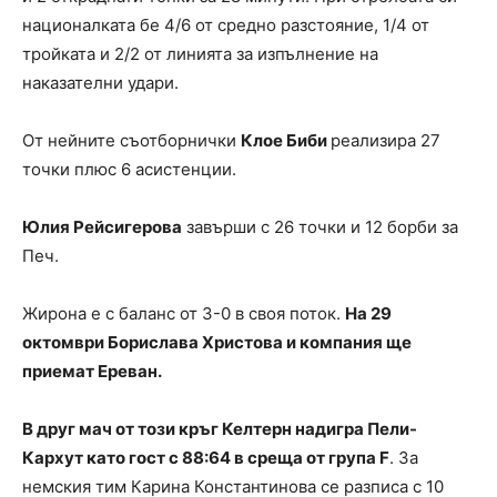
националката бе 4/6 от средно разстояние, 1/4 от
тройката и 2/2 от линията за изпълнение на
наказателни удари.
От нейните съотборнички
Клое Биби
реализира 27
точки плюс 6 асистенции.
Юлия Рейсигерова
завърши с 26 точки и 12 борби за
Печ.
Жирона е с баланс от 3-0 в своя поток.
На 29
октомври Борислава Христова и компания ще
приемат Ереван.
В друг мач от този кръг Келтерн надигра Пели-
Кархут като гост с 88:64 в среща от група F
. За
немския тим Карина Константинова се разписа с 10