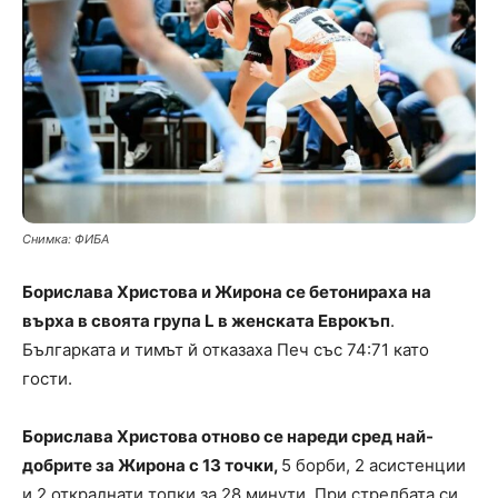
Снимка: ФИБА
Борислава Христова и Жирона се бетонираха на
върха в своята група L в женската Еврокъп
.
Българката и тимът й отказаха Печ със 74:71 като
гости.
Борислава Христова отново се нареди сред най-
добрите за Жирона с 13 точки,
5 борби, 2 асистенции
и 2 откраднати топки за 28 минути. При стрелбата си