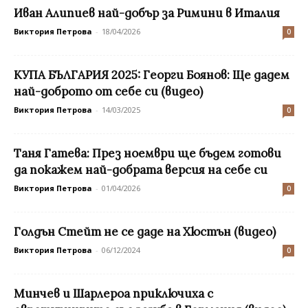
Иван Алипиев най-добър за Римини в Италия
Виктория Петрова
-
18/04/2026
0
КУПА БЪЛГАРИЯ 2025: Георги Боянов: Ще дадем
най-доброто от себе си (видео)
Виктория Петрова
-
14/03/2025
0
Таня Гатева: През ноември ще бъдем готови
да покажем най-добрата версия на себе си
Виктория Петрова
-
01/04/2026
0
Голдън Стейт не се даде на Хюстън (видео)
Виктория Петрова
-
06/12/2024
0
Минчев и Шарлероа приключиха с