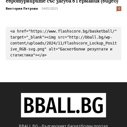
евротурнирите със загуба в Германия (видео)
Виктория Петрова
-
04/02/2025
0
<a href="https://www.flashscore.bg/basketball/" 
target="_blank"><img src="http://bball.bg/wp-
content/uploads/2024/11/Flashscore_Lockup_Posit
ive_RGB-svg.png" alt="Баскетболни резултати и 
статистика"></a>
BBALL.BG - българският баскетболен портал.