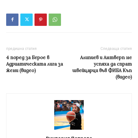
предишна статия
Следваща статия
4 поред за Берое в
Алипиев и Антверп не
Адриатическата лига за
успяха да спрат
жени (видео)
швейцарци във ФИБА Къп
(видео)
Виктория Петрова