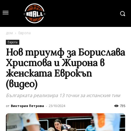
дом
Европа
Европа
Нов триумф за Борислава
Христова и Жирона в
женската Еврокъп
(видео)
Българката реализира 13 точки за испанския тим
от
Виктория Петрова
-
23/10/2024
735