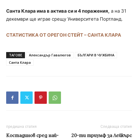
Санта Клара има в актива си и 4 поражения,
а на 31
декември ще играе срещу Университета Портланд.
СТАТИСТИКА ОТ OРЕГОН СТЕЙТ – САНТА КЛАРА
ТАГОВЕ
Александър Гавалюгов
БЪЛГАРИ В ЧУЖБИНА
Санта Клара
предишна статия
Следваща статия
Костадинов сред най-
20-ти триумф за Лейкърс