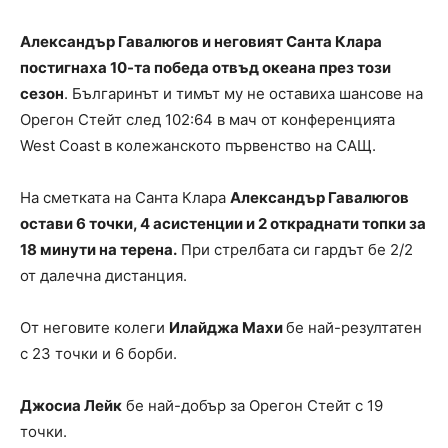
Александър Гавалюгов и неговият Санта Клара
постигнаха 10-та победа отвъд океана през този
сезон
. Българинът и тимът му не оставиха шансове на
Орегон Стейт след 102:64 в мач от конференцията
West Coast в колежанското първенство на САЩ.
На сметката на Санта Клара
Александър Гавалюгов
остави 6 точки, 4 асистенции и 2 откраднати топки за
18 минути на терена.
При стрелбата си гардът бе 2/2
от далечна дистанция.
От неговите колеги
Илайджа Махи
бе най-резултатен
с 23 точки и 6 борби.
Джосиа Лейк
бе най-добър за Орегон Стейт с 19
точки.