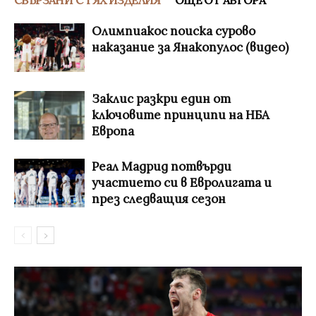
СВЪРЗАНИ С ТЯХ ИЗДЕЛИЯ
ОЩЕ ОТ АВТОРА
Олимпиакос поиска сурово
наказание за Янакопулос (видео)
Заклис разкри един от
ключовите принципи на НБА
Европа
Реал Мадрид потвърди
участието си в Евролигата и
през следващия сезон