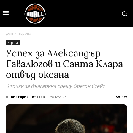
дом
Европа
Европа
Успех за Александър
Гавалюгов и Санта Клара
отвъд океана
6 точки за българина срещу Орегон Стейт
от
Виктория Петрова
-
29/12/2025
439