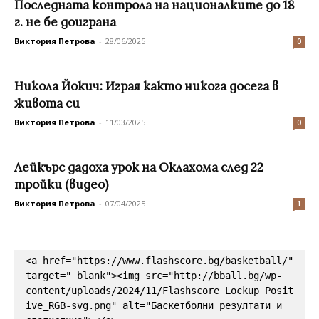
Последната контрола на националките до 18
г. не бе доиграна
Виктория Петрова
-
28/06/2025
0
Никола Йокич: Играя както никога досега в
живота си
Виктория Петрова
-
11/03/2025
0
Лейкърс дадоха урок на Оклахома след 22
тройки (видео)
Виктория Петрова
-
07/04/2025
1
<a href="https://www.flashscore.bg/basketball/" 
target="_blank"><img src="http://bball.bg/wp-
content/uploads/2024/11/Flashscore_Lockup_Posit
ive_RGB-svg.png" alt="Баскетболни резултати и 