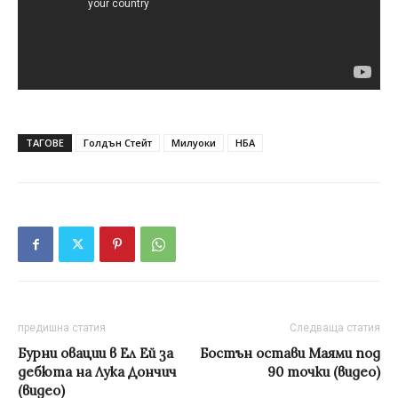
ТАГОВЕ
Голдън Стейт
Милуоки
НБА
предишна статия
Следваща статия
Бурни овации в Ел Ей за
Бостън остави Маями под
дебюта на Лука Дончич
90 точки (видео)
(видео)