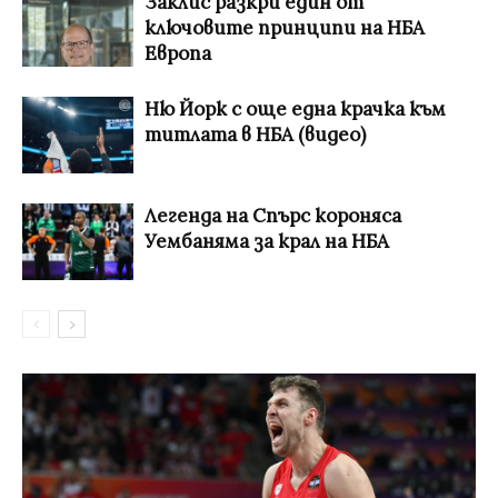
Заклис разкри един от
ключовите принципи на НБА
Европа
Ню Йорк с още една крачка към
титлата в НБА (видео)
Легенда на Спърс короняса
Уембаняма за крал на НБА