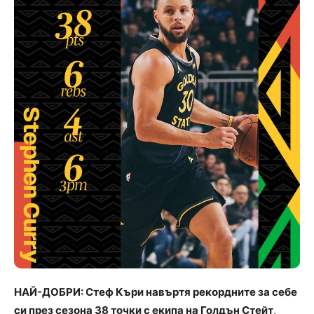
НАЙ-ДОБРИ: Стеф Къри навъртя рекордните за себе
си през сезона 38 точки с екипа на Голдън Стейт
,