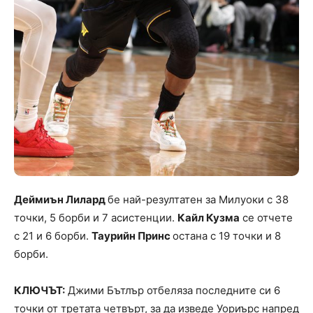
Деймиън Лилард
бе най-резултатен за Милуоки с 38
точки, 5 борби и 7 асистенции.
Кайл Кузма
се отчете
с 21 и 6 борби.
Таурийн Принс
остана с 19 точки и 8
борби.
КЛЮЧЪТ:
Джими Бътлър отбеляза последните си 6
точки от третата четвърт, за да изведе Уориърс напред