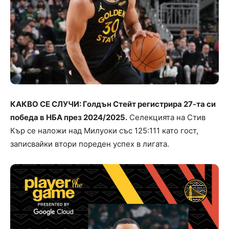
КАКВО СЕ СЛУЧИ: Голдън Стейт регистрира 27-та си
победа в НБА през 2024/2025.
Селекцията на Стив
Кър се наложи над Милуоки със 125:111 като гост,
записвайки втори пореден успех в лигата.