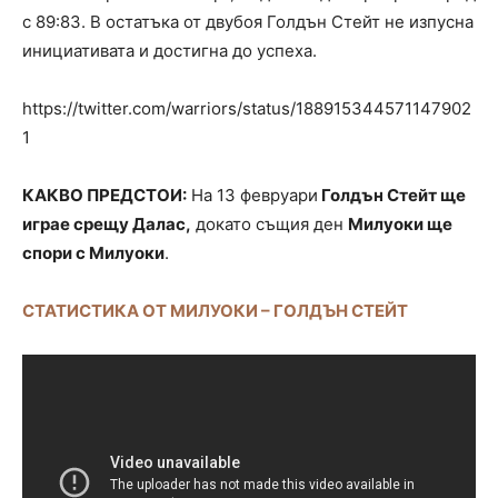
с 89:83. В остатъка от двубоя Голдън Стейт не изпусна
инициативата и достигна до успеха.
https://twitter.com/warriors/status/188915344571147902
1
КАКВО ПРЕДСТОИ:
На 13 февруари
Голдън Стейт ще
играе срещу Далас,
докато същия ден
Милуоки ще
спори с Милуоки
.
СТАТИСТИКА ОТ МИЛУОКИ – ГОЛДЪН СТЕЙТ