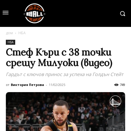
дом
НБА
НБА
Стеф Къри с 38 точки
срещу Милуоки (видео)
Гардът с ключов принос за успеха на Голдън Стейт
от
Виктория Петрова
-
11/02/2025
749