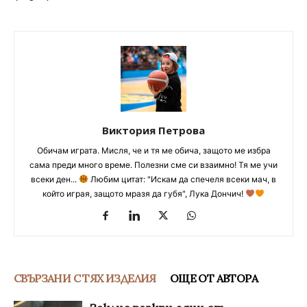
Виктория Петрова
Обичам играта. Мисля, че и тя ме обича, защото ме избра
сама преди много време. Полезни сме си взаимно! Тя ме учи
всеки ден...
Любим цитат: "Искам да спечеля всеки мач, в
който играя, защото мразя да губя", Лука Дончич!
СВЪРЗАНИ С ТЯХ ИЗДЕЛИЯ
ОЩЕ ОТ АВТОРА