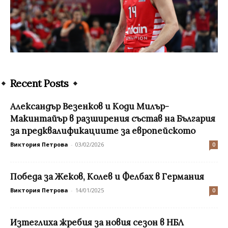
Recent Posts
Александър Везенков и Коди Милър-
Макинтайър в разширения състав на България
за предквалификациите за европейското
Виктория Петрова
-
03/02/2026
0
Победа за Жеков, Колев и Фелбах в Германия
Виктория Петрова
-
14/01/2025
0
Изтеглиха жребия за новия сезон в НБЛ