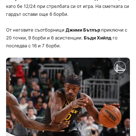
като бе 12/24 при стрелбата си от игра. На сметката си
гардът остави още 6 борби.
От неговите съотборници
Джими Бътлър
приключи с
20 точки, 9 борби и 6 асистенции.
Бъди Хийлд
го
последва с 16 и 7 борби.