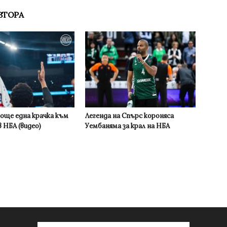
ВТОРА
 още една крачка към
Легенда на Спърс короняса
 НБА (видео)
Уембаняма за крал на НБА