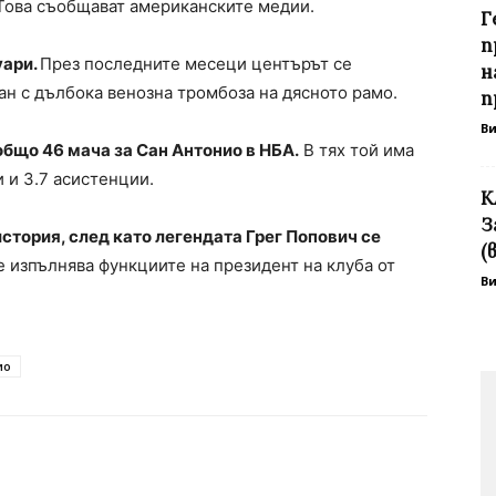
ова съобщават американските медии.
Г
п
уари.
През последните месеци центърът се
н
ан с дълбока венозна тромбоза на дясното рамо.
п
В
бщо 46 мача за Сан Антонио в НБА.
В тях той има
и и 3.7 асистенции.
К
З
история, след като легендата Грег Попович се
(
 изпълнява функциите на президент на клуба от
В
ио