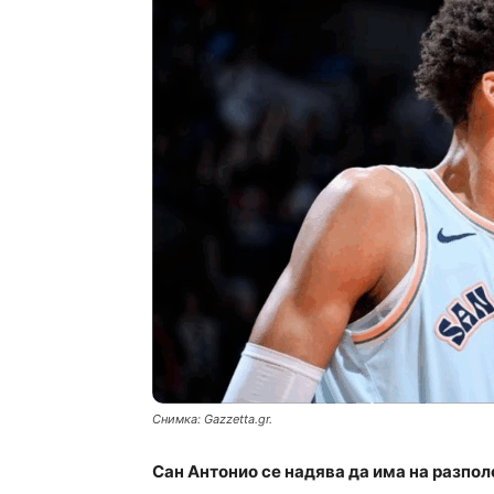
Снимка: Gazzetta.gr.
Сан Антонио се надява да има на разпо