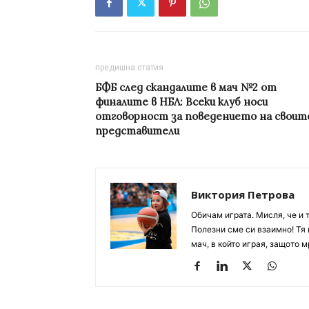
предишна статия
БФБ след скандалите в мач №2 от
финалите в НБЛ: Всеки клуб носи
отговорност за поведението на своит
представители
Виктория Петрова
Обичам играта. Мисля, че и 
Полезни сме си взаимно! Тя 
мач, в който играя, защото м