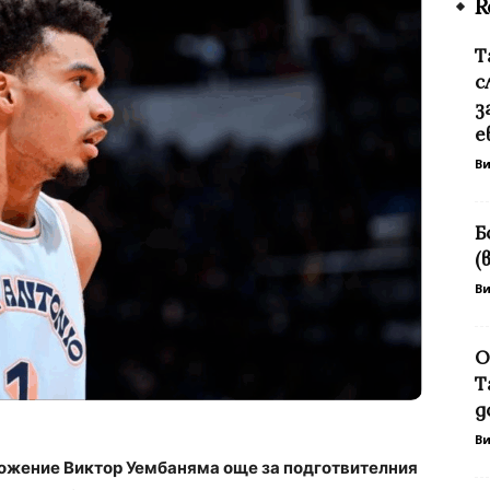
R
Т
с
з
е
В
Б
(
В
О
Т
д
В
ложение Виктор Уембаняма още за подготвителния