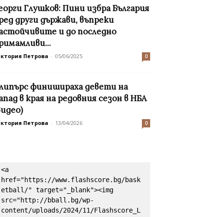
еорги Глушков: Пини избра България
ред други държави, въпреки
астойчивите и до последно
римамливи...
иктория Петрова
-
05/06/2025
0
липърс финишираха девети на
апад в края на редовния сезон в НБА
видео)
иктория Петрова
-
13/04/2026
0
<a 
href="https://www.flashscore.bg/bask
etball/" target="_blank"><img 
src="http://bball.bg/wp-
content/uploads/2024/11/Flashscore_L