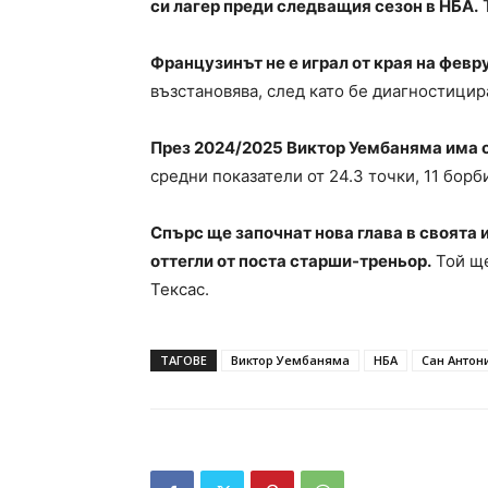
си лагер преди следващия сезон в НБА.
Т
Французинът не е играл от края на февр
възстановява, след като бе диагностицир
През 2024/2025 Виктор Уембаняма има о
средни показатели от 24.3 точки, 11 борб
Спърс ще започнат нова глава в своята 
оттегли от поста старши-треньор.
Той ще
Тексас.
ТАГОВЕ
Виктор Уембаняма
НБА
Сан Антон