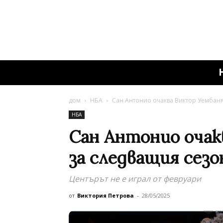
дом
НБА
Сан Антонио очаква Виктор Уембаня
НБА
Сан Антонио очак
за следващия сезо
Центърът не е играл от февруари
от
Виктория Петрова
-
28/05/2025