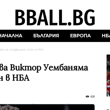
НАЧАЛНА
БЪЛГАРИЯ
ЕВРОПА
НБ
ма за следващия сезон в НБА
ва Виктор Уембаняма
н в НБА
628