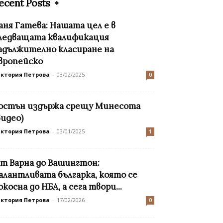
ecent Posts
аня Гатева: Нашата цел е в
ледващата квалификация
адължително класиране на
вропейско
иктория Петрова
-
03/02/2025
0
остън издържа срещу Минесота
видео)
иктория Петрова
-
03/01/2025
1
т Варна до Вашингтон:
алантливата българка, която се
окосна до НБА, а сега твори...
иктория Петрова
-
17/02/2026
0