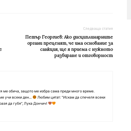
Следваща статия
Петър Георгиев: Ако дисциплинарните
органи преценят, че има основание за
е
санкция, ще я приема с нужното
разбиране и отговорност
тя ме обича, защото ме избра сама преди много време.
ме учи всеки ден...
Любим цитат: "Искам да спечеля всеки
разя да губя", Лука Дончич!