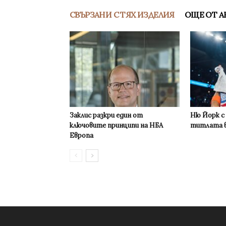
СВЪРЗАНИ С ТЯХ ИЗДЕЛИЯ
ОЩЕ ОТ А
Заклис разкри един от
Ню Йорк с
ключовите принципи на НБА
титлата в
Европа