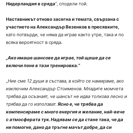
Нидерландия в сряда
“, сподели той.
Наставникът отново засегна и темата, свързана с
участието на Александър Везенков в пресявките,
като потвърди, че няма да играе както утре, така и по
всяка вероятност в сряда.
„Ако имаше шансове да играе, той щеше да се
включи поне в тази тренировка.“
„
Ние сме 12 души в състава, в който се намираме, ако
изключим Александър Стоименов. Младите момчета
трябва да осъзнаят, че шансът не идва толкова лесно и
трябва да го използват.
Ясно е, че трябва да
компенсираме с много енергия и желание, най-вече
с атмосферата тук. Надявам се да стане така, че да
ни помогне, дано да тръгне мачът добре, да си