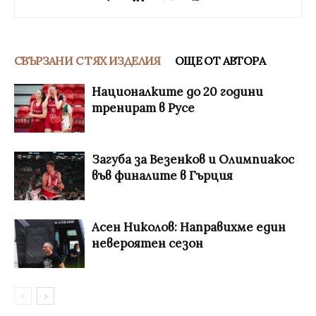
СВЪРЗАНИ С ТЯХ ИЗДЕЛИЯ
ОЩЕ ОТ АВТОРА
Националките до 20 години
тренират в Русе
Загуба за Везенков и Олимпиакос
във финалите в Гърция
Асен Николов: Направихме един
невероятен сезон