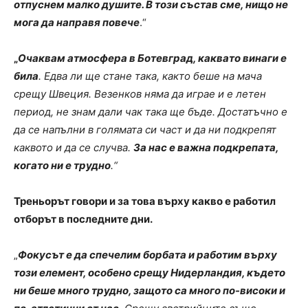
отпуснем малко душите. В този състав сме, нищо не
мога да направя повече
.“
„
Очаквам атмосфера в Ботевград, каквато винаги е
била
. Едва ли ще стане така, както беше на мача
срещу Швеция. Везенков няма да играе и е летен
период, не знам дали чак така ще бъде. Достатъчно е
да се напълни в голямата си част и да ни подкрепят
каквото и да се случва.
За нас е важна подкрепата,
когато ни е трудно
.“
Треньорът говори и за това върху какво е работил
отборът в последните дни.
„
Фокусът е да спечелим борбата и работим върху
този елемент, особено срещу Нидерландия, където
ни беше много трудно, защото са много по-високи и