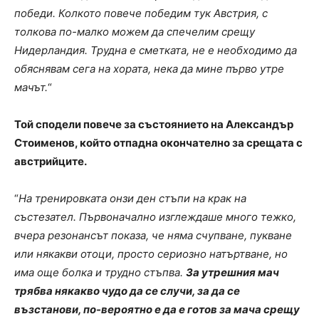
победи. Колкото повече победим тук Австрия, с
толкова по-малко можем да спечелим срещу
Нидерландия. Трудна е сметката, не е необходимо да
обяснявам сега на хората, нека да мине първо утре
мачът.
“
Той сподели повече за състоянието на Александър
Стоименов, който отпадна окончателно за срещата с
австрийците.
“
На тренировката онзи ден стъпи на крак на
състезател. Първоначално изглеждаше много тежко,
вчера резонансът показа, че няма счупване, пукване
или някакви отоци, просто сериозно натъртване, но
има още болка и трудно стъпва.
За утрешния мач
трябва някакво чудо да се случи, за да се
възстанови, по-вероятно е да е готов за мача срещу