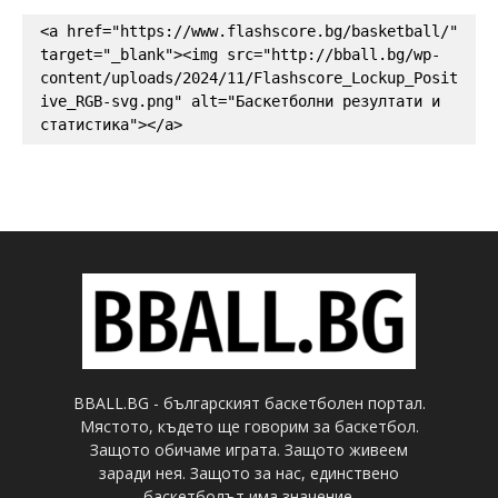
<a href="https://www.flashscore.bg/basketball/" 
target="_blank"><img src="http://bball.bg/wp-
content/uploads/2024/11/Flashscore_Lockup_Posit
ive_RGB-svg.png" alt="Баскетболни резултати и 
статистика"></a>
BBALL.BG - българският баскетболен портал.
Мястото, където ще говорим за баскетбол.
Защото обичаме играта. Защото живеем
заради нея. Защото за нас, единствено
баскетболът има значение.