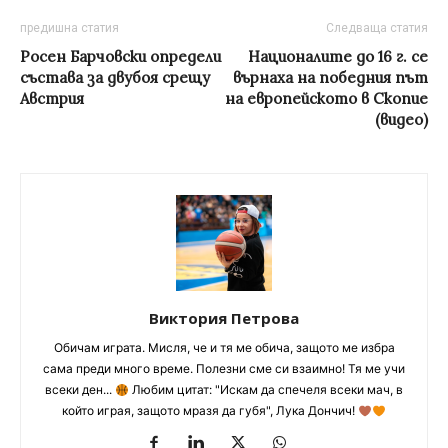
предишна статия
Следваща статия
Росен Барчовски определи
Националите до 16 г. се
състава за двубоя срещу
върнаха на победния път
Австрия
на европейското в Скопие
(видео)
Виктория Петрова
Обичам играта. Мисля, че и тя ме обича, защото ме избра
сама преди много време. Полезни сме си взаимно! Тя ме учи
всеки ден...
Любим цитат: "Искам да спечеля всеки мач, в
който играя, защото мразя да губя", Лука Дончич!