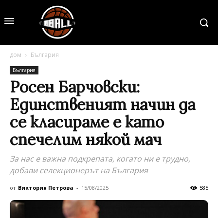
дом
България
България
Росен Барчовски:
Единственият начин да
се класираме е като
спечелим някой мач
За нас е важна подкрепата, когато ни е трудно,
добави селекционерът на България
от
Виктория Петрова
-
15/08/2025
585