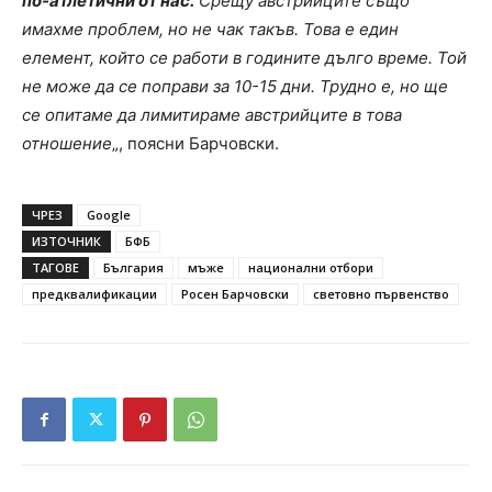
по-атлетични от нас.
Срещу австрийците също
имахме проблем, но не чак такъв. Това е един
елемент, който се работи в годините дълго време. Той
не може да се поправи за 10-15 дни. Трудно е, но ще
се опитаме да лимитираме австрийците в това
отношение
„, поясни Барчовски.
ЧРЕЗ
Google
ИЗТОЧНИК
БФБ
ТАГОВЕ
България
мъже
национални отбори
предквалификации
Росен Барчовски
световно първенство