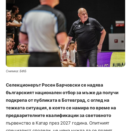
Снимка: БФБ
Селекционерът Росен Барчовски се надява
българският национален отбор за мъже да получи
подкрепа от публиката в Ботевград, с оглед на
тежката ситуация, в която се намира по време на
предварителните квалификации за световното
първенство в Катар през 2027 година. Опитният
специалист сподели, че няма нужда да се правят