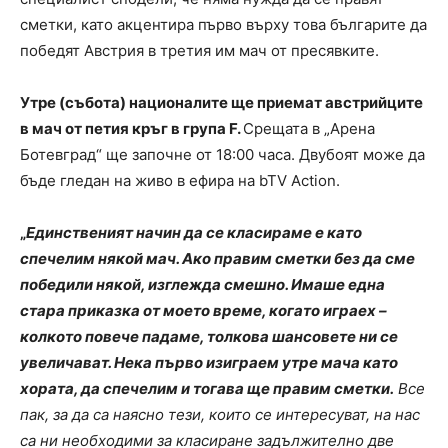
сметки, като акцентира първо върху това българите да
победят Австрия в третия им мач от пресявките.
Утре (събота) националите ще приемат австрийците
в мач от петия кръг в група F.
Срещата в „Арена
Ботевград“ ще започне от 18:00 часа. Двубоят може да
бъде гледан на живо в ефира на bTV Action.
„
Единственият начин да се класираме е като
спечелим някой мач. Ако правим сметки без да сме
победили някой, изглежда смешно. Имаше една
стара приказка от моето време, когато играех –
колкото повече падаме, толкова шансовете ни се
увеличават. Нека първо изиграем утре мача като
хората, да спечелим и тогава ще правим сметки.
Все
пак, за да са наясно тези, които се интересуват, на нас
са ни необходими за класиране задължително две