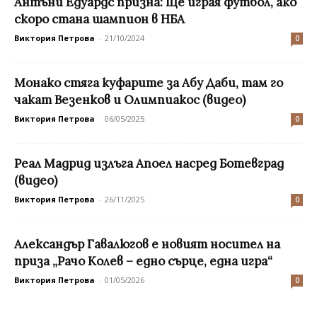
Антъни Едуардс призна: Ще играя футбол, ако
скоро стана шампион в НБА
Виктория Петрова
-
21/10/2024
0
Монако стяга куфарите за Абу Даби, там го
чакат Везенков и Олимпиакос (видео)
Виктория Петрова
-
06/05/2025
0
Реал Мадрид излъга Апоел насред Ботевград
(видео)
Виктория Петрова
-
26/11/2025
0
Александър Гавалюгов е новият носител на
приза „Рачо Колев – едно сърце, една игра“
Виктория Петрова
-
01/05/2026
0