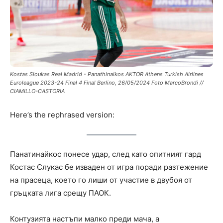
Kostas Sloukas Real Madrid - Panathinaikos AKTOR Athens Turkish Airlines
Euroleague 2023-24 Final 4 Final Berlino, 26/05/2024 Foto MarcoBrondi //
CIAMILLO-CASTORIA
Here’s the rephrased version:
Панатинайкос понесе удар, след като опитният гард
Костас Слукас бе изваден от игра поради разтежение
на прасеца, което го лиши от участие в двубоя от
гръцката лига срещу ПАОК.
Контузията настъпи малко преди мача, а