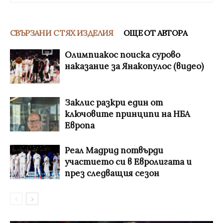
СВЪРЗАНИ С ТЯХ ИЗДЕЛИЯ
ОЩЕ ОТ АВТОРА
Олимпиакос поиска сурово
наказание за Янакопулос (видео)
Заклис разкри един от
ключовите принципи на НБА
Европа
Реал Мадрид потвърди
участието си в Евролигата и
през следващия сезон