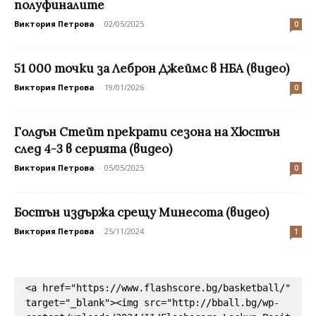
полуфиналите
Виктория Петрова
-
02/05/2025
0
51 000 точки за Леброн Джеймс в НБА (видео)
Виктория Петрова
-
19/01/2026
0
Голдън Стейт прекрати сезона на Хюстън
след 4-3 в серията (видео)
Виктория Петрова
-
05/05/2025
0
Бостън издържа срещу Минесота (видео)
Виктория Петрова
-
25/11/2024
1
<a href="https://www.flashscore.bg/basketball/" 
target="_blank"><img src="http://bball.bg/wp-