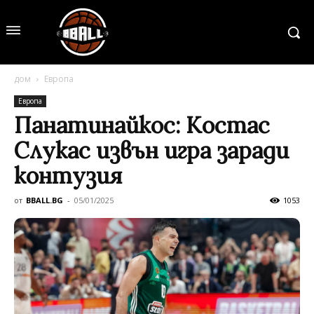
дом
Европа
Европа
Панатинайкос: Костас
Слукас извън игра заради
контузия
от
BBALL.BG
-
05/01/2025
1053