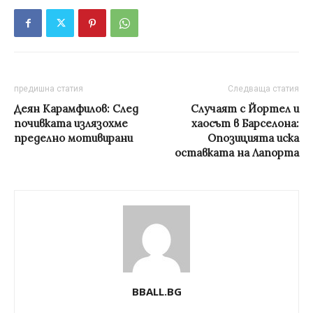
предишна статия
Следваща статия
Деян Карамфилов: След
Случаят с Йортел и
почивката излязохме
хаосът в Барселона:
пределно мотивирани
Опозицията иска
оставката на Лапорта
BBALL.BG