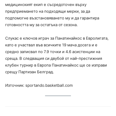
медицинският екип е съсредоточен върху
предприемането на подходящи мерки, за да
подпомогне възстановяването му и да гарантира
готовността му за остатъка от сезона.
Слукас е ключов играч за Панатинайкос в Евролигата,
като е участвал във всичките 19 мача досега и е
средно записвал по 7.9 точки и 4.6 асистенции на
среща. В следващия си двубой от най-престижния
клубен турнир в Европа Панатинайкос ще се изправи
срещу Партизан Белград.
Източник: sportando.basketball.com