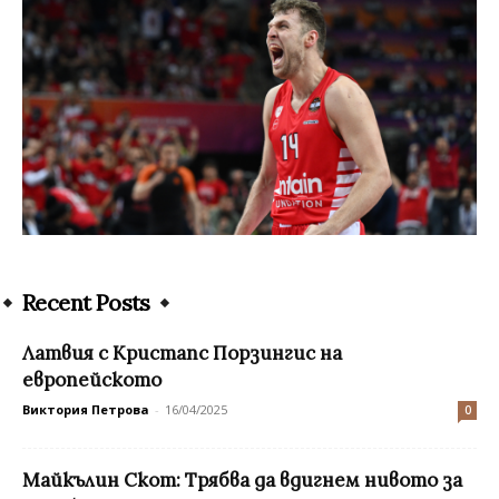
Recent Posts
Латвия с Кристапс Порзингис на
европейското
Виктория Петрова
-
16/04/2025
0
Майкълин Скот: Трябва да вдигнем нивото за