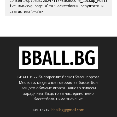
content/uploads/2024/11/Flashscore_Lockup_Posit
ive_RGB-svg.png" alt="Баскетболни резултати и 
статистика"></a>
BBALL.BG - българският баскетболен портал.
Мястото, където ще говорим за баскетбол.
Защото обичаме играта. Защото живеем
заради нея. Защото за нас, единствено
баскетболът има значение.
Контакти:
bballbg@gmail.com