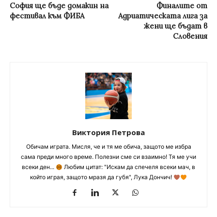
София ще бъде домакин на
Финалите от
фестивал към ФИБА
Адриатическата лига за
жени ще бъдат в
Словения
Виктория Петрова
Обичам играта. Мисля, че и тя ме обича, защото ме избра
сама преди много време. Полезни сме си взаимно! Тя ме учи
всеки ден...
Любим цитат: "Искам да спечеля всеки мач, в
който играя, защото мразя да губя", Лука Дончич!