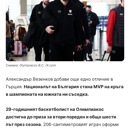
Снимка: Olympiacos B.C. /X.com
Александър Везенков добави още едно отличие в
Гърция.
Националът на България стана MVP на кръга
в шампионата на южната ни съседка.
29-годишният баскетболист на Олимпиакос
достигна до приза за втори пореден и общо шести
път през сезона
. 206-сантиметровият играч оформи