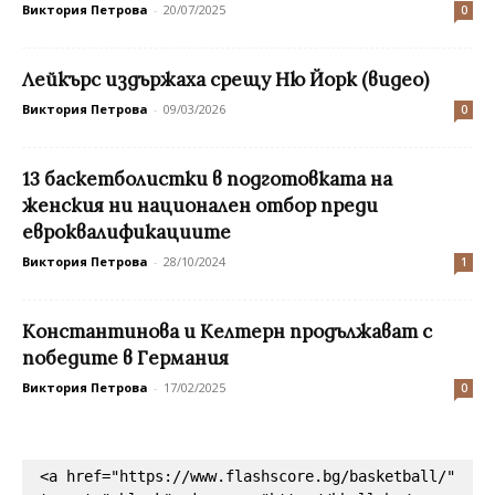
Виктория Петрова
-
20/07/2025
0
Лейкърс издържаха срещу Ню Йорк (видео)
Виктория Петрова
-
09/03/2026
0
13 баскетболистки в подготовката на
женския ни национален отбор преди
евроквалификациите
Виктория Петрова
-
28/10/2024
1
Константинова и Келтерн продължават с
победите в Германия
Виктория Петрова
-
17/02/2025
0
<a href="https://www.flashscore.bg/basketball/" 