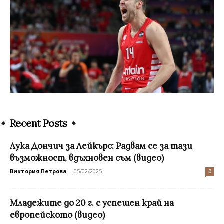
Recent Posts
Лука Дончич за Лейкърс: Радвам се за тази
възможност, вдъхновен съм (видео)
Виктория Петрова
-
05/02/2025
0
Младежите до 20 г. с успешен край на
европейското (видео)