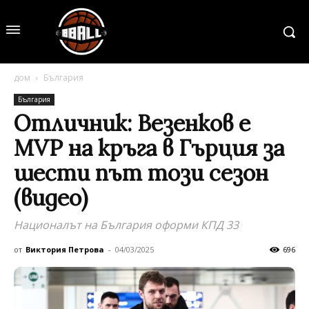
дом
България
България
Отличник: Везенков е
MVP на кръга в Гърция за
шести път този сезон
(видео)
Националът на България оформи КПД 33
от
Виктория Петрова
-
04/03/2025
696