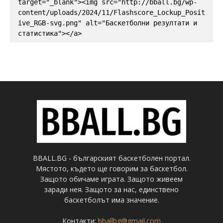
target="_blank"><img src="http://bball.bg/wp-
content/uploads/2024/11/Flashscore_Lockup_Posit
ive_RGB-svg.png" alt="Баскетболни резултати и 
статистика"></a>
BBALL.BG - българският баскетболен портал.
Мястото, където ще говорим за баскетбол.
Защото обичаме играта. Защото живеем
заради нея. Защото за нас, единствено
баскетболът има значение.
Контакти:
bballbg@gmail.com