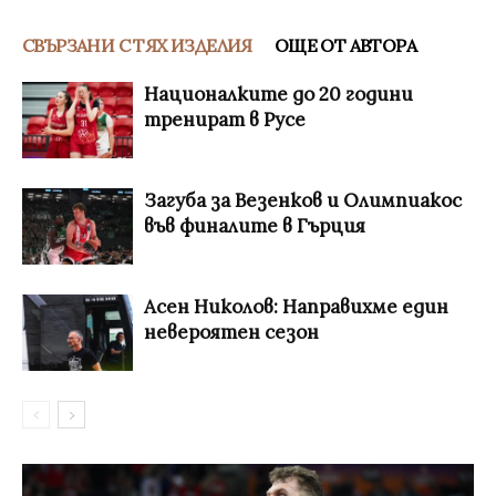
СВЪРЗАНИ С ТЯХ ИЗДЕЛИЯ
ОЩЕ ОТ АВТОРА
Националките до 20 години
тренират в Русе
Загуба за Везенков и Олимпиакос
във финалите в Гърция
Асен Николов: Направихме един
невероятен сезон