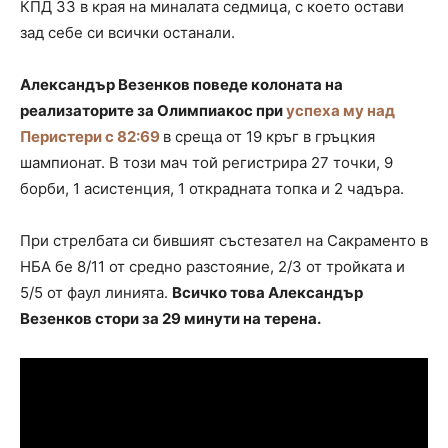
КПД 33 в края на миналата седмица, с което остави
зад себе си всички останали.
Александър Везенков поведе колоната на
реализаторите за Олимпиакос при
успеха му над
Перистери с 82:69
в среща от 19 кръг в гръцкия
шампионат. В този мач той регистрира 27 точки, 9
борби, 1 асистенция, 1 открадната топка и 2 чадъра.
При стрелбата си бившият състезател на Сакраменто в
НБА бе 8/11 от средно разстояние, 2/3 от тройката и
5/5 от фаул линията.
Всичко това Александър
Везенков стори за 29 минути на терена.