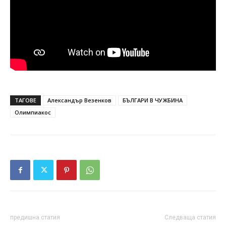
ТАГОВЕ
Александър Везенков
БЪЛГАРИ В ЧУЖБИНА
Олимпиакос
предишна статия
Следваща статия