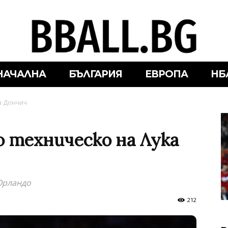
НАЧАЛНА
БЪЛГАРИЯ
ЕВРОПА
НБ
ка Дончич
 техническо на Лука
 Орландо
212