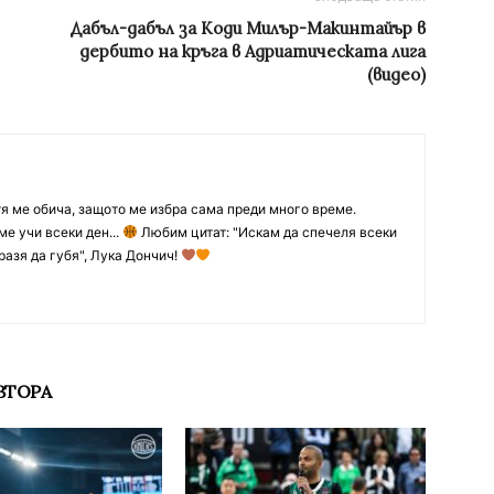
Дабъл-дабъл за Коди Милър-Макинтайър в
дербито на кръга в Адриатическата лига
(видео)
тя ме обича, защото ме избра сама преди много време.
ме учи всеки ден...
Любим цитат: "Искам да спечеля всеки
разя да губя", Лука Дончич!
ВТОРА