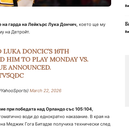
В
Б
 на гарда на Лейкърс Лука Дончич,
което ще му
му на Детройт.
В
 LUKA DONCIC’S 16TH
D HIM TO PLAY MONDAY VS.
GUE ANNOUNCED.
TV5QDC
@YahooSports)
March 22, 2026
е при победата над Орландо със 105:104,
втоматично води до еднократно наказание. В края на
 на Меджик Гога Битадзе получиха технически след