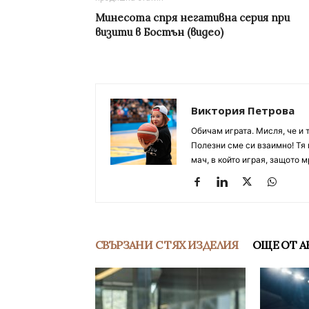
Минесота спря негативна серия при
визити в Бостън (видео)
Виктория Петрова
Обичам играта. Мисля, че и 
Полезни сме си взаимно! Тя 
мач, в който играя, защото м
СВЪРЗАНИ С ТЯХ ИЗДЕЛИЯ
ОЩЕ ОТ А