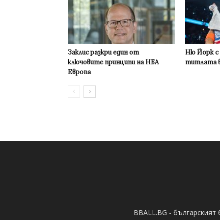
Заклис разкри един от
Ню Йорк с
ключовите принципи на НБА
титлата в
Европа
BBALL.BG - българският 