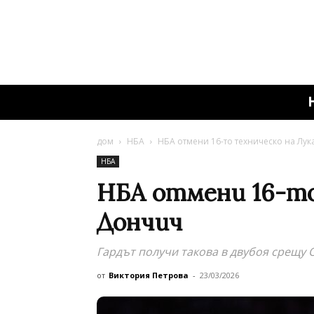
дом
НБА
НБА отмени 16-то техническо на Лу
НБА
НБА отмени 16-то
Дончич
Гардът получи такова в двубоя срещу
от
Виктория Петрова
-
23/03/2026