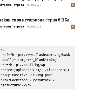
иктория Петрова
-
01/03/2026
0
алкан спря негативна серия в НБЛ
иктория Петрова
-
02/02/2025
0
<a 
href="https://www.flashscore.bg/bask
etball/" target="_blank"><img 
src="http://bball.bg/wp-
content/uploads/2024/11/Flashscore_L
ockup_Positive_RGB-svg.png" 
alt="Баскетболни резултати и 
статистика"></a>