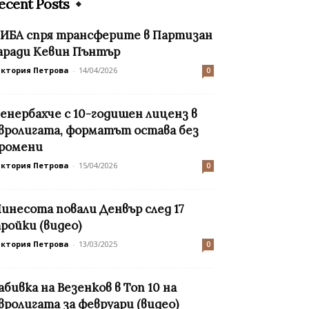
ecent Posts
ИБА спря трансферите в Партизан
аради Кевин Пънтър
иктория Петрова
-
14/04/2026
0
енербахче с 10-годишен лиценз в
вролигата, форматът остава без
ромени
иктория Петрова
-
15/04/2026
0
инесота повали Денвър след 17
ройки (видео)
иктория Петрова
-
13/03/2025
0
абивка на Везенков в Топ 10 на
вролигата за февруари (видео)