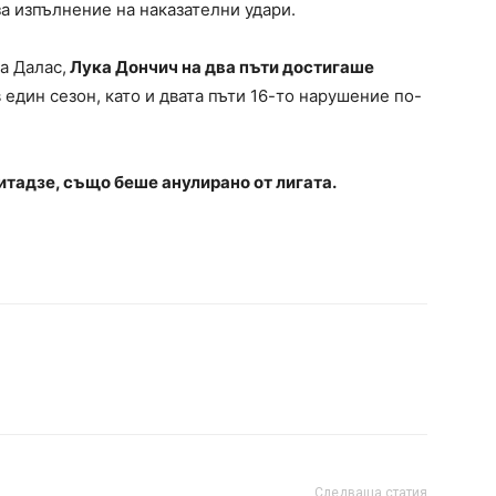
за изпълнение на наказателни удари.
а Далас,
Лука Дончич на два пъти достигаше
 един сезон, като и двата пъти 16-то нарушение по-
итадзе, също беше анулирано от лигата.
Следваща статия