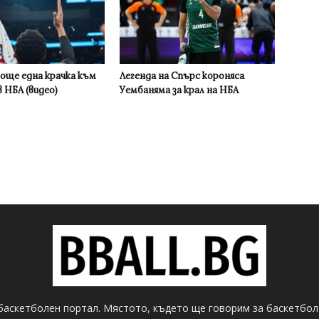
 още една крачка към
Легенда на Спърс короняса
 НБА (видео)
Уембаняма за крал на НБА
баскетболен портал. Мястото, където ще говорим за баскетбол