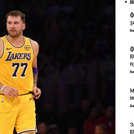
R
Ф
з
В
Ф
Е
п
В
М
т
В
З
Е