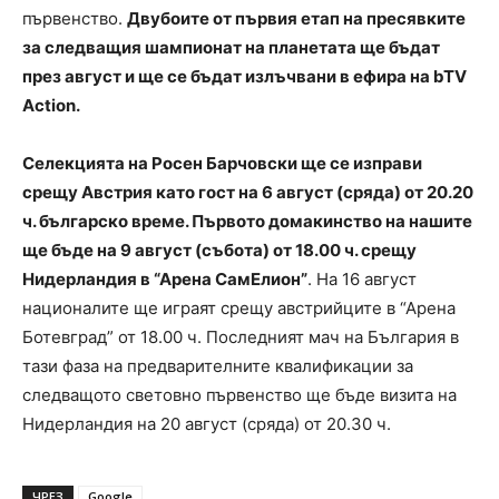
първенство.
Двубоите от първия етап на пресявките
за следващия шампионат на планетата ще бъдат
през август и ще се бъдат излъчвани в ефира на bTV
Action.
Селекцията на Росен Барчовски ще се изправи
срещу Австрия като гост на 6 август (сряда) от 20.20
ч. българско време. Първото домакинство на нашите
ще бъде на 9 август (събота) от 18.00 ч. срещу
Нидерландия в “Арена СамЕлион”
. На 16 август
националите ще играят срещу австрийците в “Арена
Ботевград” от 18.00 ч. Последният мач на България в
тази фаза на предварителните квалификации за
следващото световно първенство ще бъде визита на
Нидерландия на 20 август (сряда) от 20.30 ч.
ЧРЕЗ
Google