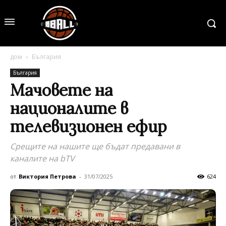
дом
България
България
Мачовете на
националите в
телевизионен ефир
Срещите на нашите ще бъдат предавани в
каналите на bTV
от
Виктория Петрова
-
31/07/2025
624