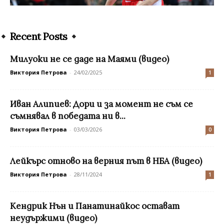
Recent Posts
Mилуоки не се даде на Маями (видео)
Виктория Петрова
-
24/02/2025
1
Иван Алипиев: Дори и за момент не съм се
съмнявал в победата ни в...
Виктория Петрова
-
03/03/2026
0
Лейкърс отново на верния път в НБА (видео)
Виктория Петрова
-
28/11/2024
1
Кендрик Нън и Панатинайкос остават
неудържими (видео)