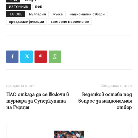
ИЗТОЧНИК
БФБ
ТАГОВЕ
България
мъже
национални отбори
предквалификации
световно първенство
предишна статия
Следваща статия
ПАО отказа да се включи в
Везенков остава под
турнира за Суперкупата
въпрос за националния
на Гърция
отбор