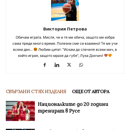
Виктория Петрова
Обичам играта. Мисля, че и тя ме обича, защото ме избра
сама преди много време. Полезни сме си взаимно! Тя ме учи
всеки ден...
Любим цитат: "Искам да спечеля всеки мач, в
който играя, защото мразя да губя", Лука Дончич!
СВЪРЗАНИ С ТЯХ ИЗДЕЛИЯ
ОЩЕ ОТ АВТОРА
Националките до 20 години
тренират в Русе