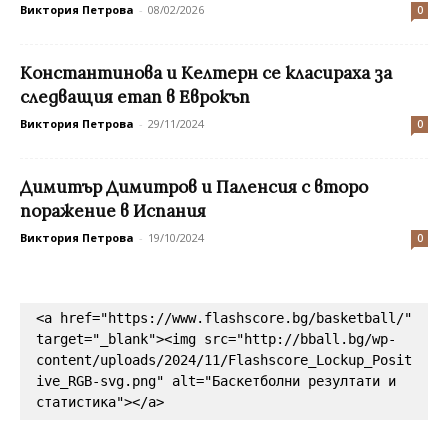
Виктория Петрова
-
08/02/2026
0
Константинова и Келтерн се класираха за
следващия етап в Еврокъп
Виктория Петрова
-
29/11/2024
0
Димитър Димитров и Паленсия с второ
поражение в Испания
Виктория Петрова
-
19/10/2024
0
<a href="https://www.flashscore.bg/basketball/" 
target="_blank"><img src="http://bball.bg/wp-
content/uploads/2024/11/Flashscore_Lockup_Posit
ive_RGB-svg.png" alt="Баскетболни резултати и 
статистика"></a>