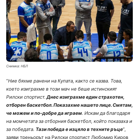
Снимка: НБЛ
“
Ние бяхме ранени на Купата, както се казва. Това,
което изиграхме в този мач не беше истинският
Рилски спортист.
Днес изиграхме един страхотен,
отборен баскетбол. Показахме нашето лице. Смятам,
че можем и по-добре да играем
. Искам да благодаря
на момчетата за отборния баскетбол, който показаха и
за победата.
Тази победа е изцяло в техните ръце
”,
заяви треньорът на Рилски спортист Любомир Киров