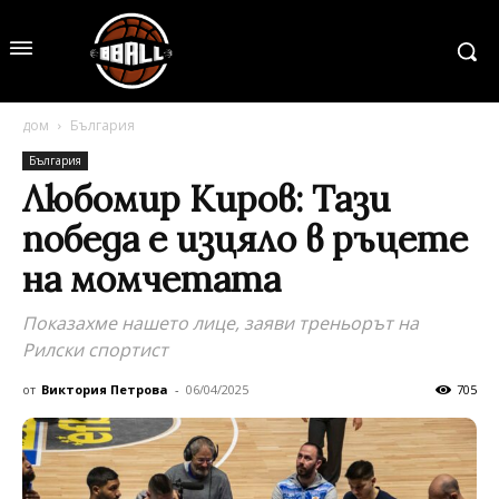
дом
България
България
Любомир Киров: Тази
победа е изцяло в ръцете
на момчетата
Показахме нашето лице, заяви треньорът на
Рилски спортист
от
Виктория Петрова
-
06/04/2025
705