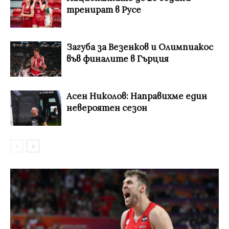
тренират в Русе
Загуба за Везенков и Олимпиакос
във финалите в Гърция
Асен Николов: Направихме един
невероятен сезон