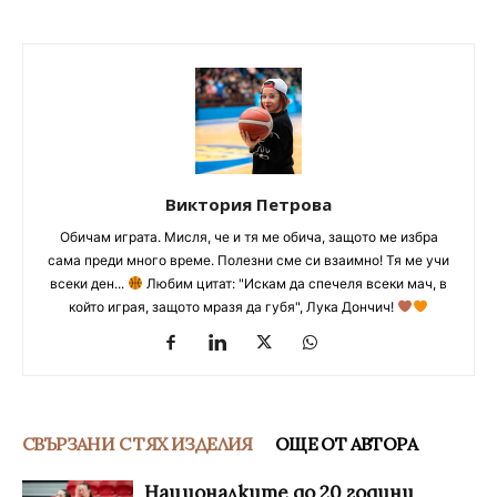
Виктория Петрова
Обичам играта. Мисля, че и тя ме обича, защото ме избра
сама преди много време. Полезни сме си взаимно! Тя ме учи
всеки ден...
Любим цитат: "Искам да спечеля всеки мач, в
който играя, защото мразя да губя", Лука Дончич!
СВЪРЗАНИ С ТЯХ ИЗДЕЛИЯ
ОЩЕ ОТ АВТОРА
Националките до 20 години