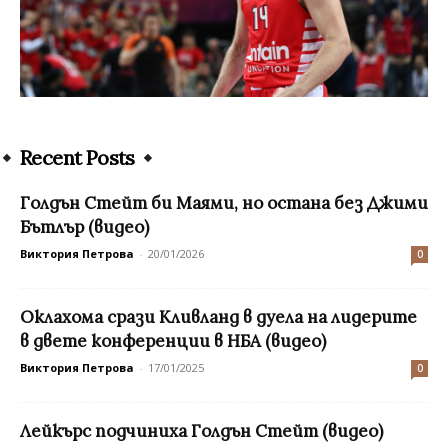
Recent Posts
Голдън Стейт би Маями, но остана без Джими
Бътлър (видео)
Виктория Петрова
-
20/01/2026
0
Оклахома срази Кливланд в дуела на лидерите
в двете конференции в НБА (видео)
Виктория Петрова
-
17/01/2025
0
Лейкърс подчиниха Голдън Стейт (видео)