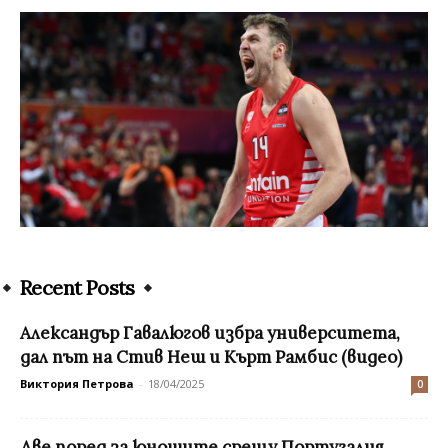
Recent Posts
Александър Гавалюгов избра университета,
дал път на Стив Неш и Кърт Рамбис (видео)
Виктория Петрова
-
18/04/2025
0
Две поред за юношите срещу Португалия