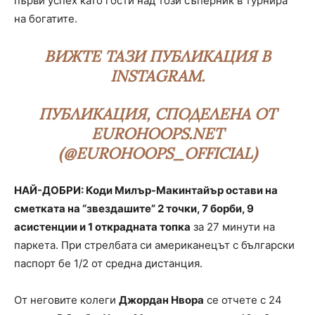
първи успех като гости над този съперник в турнира
на богатите.
ВИЖТЕ ТАЗИ ПУБЛИКАЦИЯ В
INSTAGRAM.
ПУБЛИКАЦИЯ, СПОДЕЛЕНА ОТ
EUROHOOPS.NET
(@EUROHOOPS_OFFICIAL)
НАЙ-ДОБРИ: Коди Милър-Макинтайър остави на
сметката на “звездашите” 2 точки, 7 борби, 9
асистенции и 1 открадната топка
за 27 минути на
паркета. При стрелбата си американецът с български
паспорт бе 1/2 от средна дистанция.
От неговите колеги
Джордан Нвора
се отчете с 24