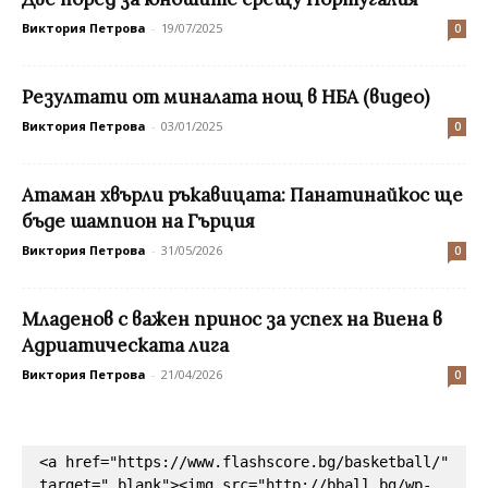
Виктория Петрова
-
19/07/2025
0
Резултати от миналата нощ в НБА (видео)
Виктория Петрова
-
03/01/2025
0
Атаман хвърли ръкавицата: Панатинайкос ще
бъде шампион на Гърция
Виктория Петрова
-
31/05/2026
0
Младенов с важен принос за успех на Виена в
Адриатическата лига
Виктория Петрова
-
21/04/2026
0
<a href="https://www.flashscore.bg/basketball/" 
target="_blank"><img src="http://bball.bg/wp-