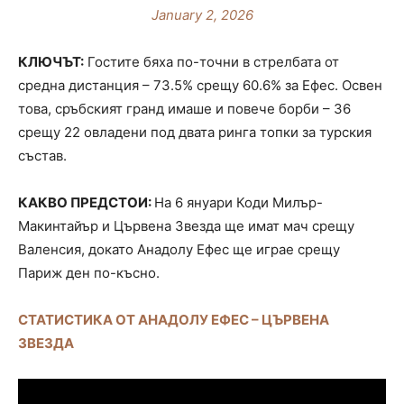
January 2, 2026
КЛЮЧЪТ:
Гостите бяха по-точни в стрелбата от
средна дистанция – 73.5% срещу 60.6% за Ефес. Освен
това, сръбският гранд имаше и повече борби – 36
срещу 22 овладени под двата ринга топки за турския
състав.
КАКВО ПРЕДСТОИ:
На 6 януари Коди Милър-
Макинтайър и Цървена Звезда ще имат мач срещу
Валенсия, докато Анадолу Ефес ще играе срещу
Париж ден по-късно.
СТАТИСТИКА ОТ АНАДОЛУ ЕФЕС – ЦЪРВЕНА
ЗВЕЗДА