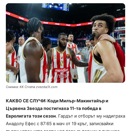
Снимка: KK Crvena zvezda/X.com
КАКВО СЕ СЛУЧИ: Коди Милър-Макинтайър и
Цървена Звезда постигнаха 11-та победа в
Евролигата този сезон
. Гардът и отборът му надиграха
Анадолу Ефес с 87:65 в мач от 19 кръг, записвайки