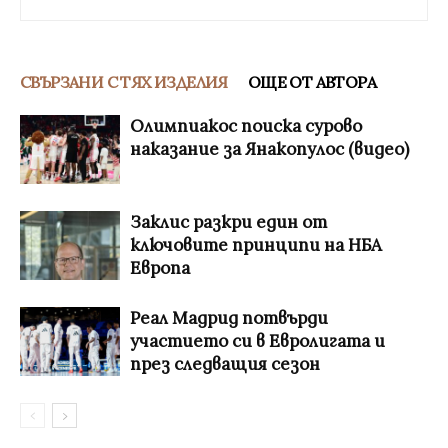
СВЪРЗАНИ С ТЯХ ИЗДЕЛИЯ
ОЩЕ ОТ АВТОРА
Олимпиакос поиска сурово
наказание за Янакопулос (видео)
Заклис разкри един от
ключовите принципи на НБА
Европа
Реал Мадрид потвърди
участието си в Евролигата и
през следващия сезон