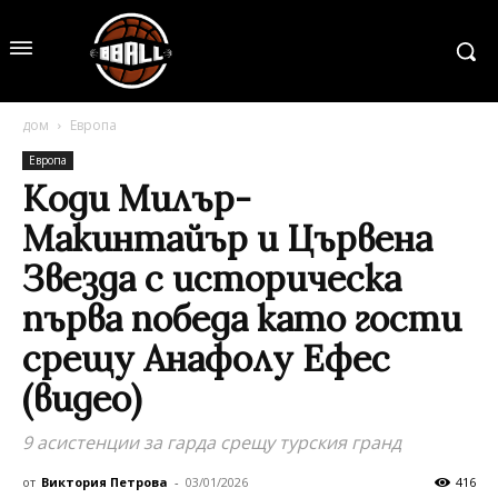
дом
Европа
Европа
Коди Милър-
Макинтайър и Цървена
Звезда с историческа
първа победа като гости
срещу Анафолу Ефес
(видео)
9 асистенции за гарда срещу турския гранд
от
Виктория Петрова
-
03/01/2026
416