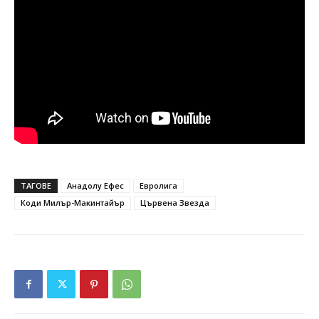
ТАГОВЕ
Анадолу Ефес
Евролига
Коди Милър-Макинтайър
Цървена Звезда