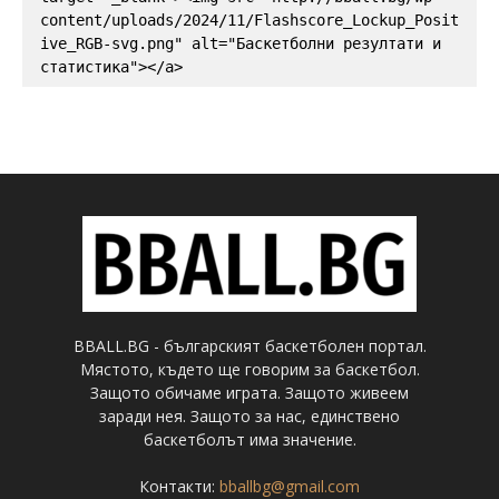
content/uploads/2024/11/Flashscore_Lockup_Posit
ive_RGB-svg.png" alt="Баскетболни резултати и 
статистика"></a>
BBALL.BG - българският баскетболен портал.
Мястото, където ще говорим за баскетбол.
Защото обичаме играта. Защото живеем
заради нея. Защото за нас, единствено
баскетболът има значение.
Контакти:
bballbg@gmail.com