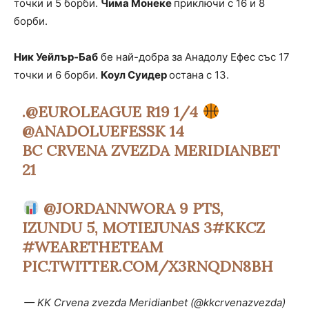
точки и 5 борби.
Чима Монеке
приключи с 16 и 8
борби.
Ник Уейлър-Баб
бе най-добра за Анадолу Ефес със 17
точки и 6 борби.
Коул Суидер
остана с 13.
.
@EUROLEAGUE
R19 1/4
@ANADOLUEFESSK
14
BC CRVENA ZVEZDA MERIDIANBET
21
@JORDANNWORA
9 PTS,
IZUNDU 5, MOTIEJUNAS 3
#KKCZ
#WEARETHETEAM
PIC.TWITTER.COM/X3RNQDN8BH
— KK Crvena zvezda Meridianbet (@kkcrvenazvezda)