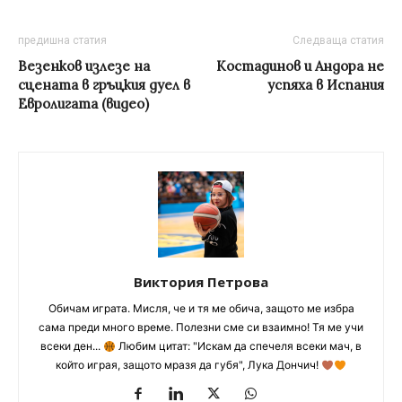
предишна статия
Следваща статия
Везенков излезе на
Костадинов и Андора не
сцената в гръцкия дуел в
успяха в Испания
Евролигата (видео)
Виктория Петрова
Обичам играта. Мисля, че и тя ме обича, защото ме избра
сама преди много време. Полезни сме си взаимно! Тя ме учи
всеки ден...
Любим цитат: "Искам да спечеля всеки мач, в
който играя, защото мразя да губя", Лука Дончич!