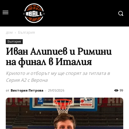
дом
България
България
Иван Алипиев и Римини
на финал в Италия
Крилото и отборът му ще спорят за титлата в
Серия А2 с Верона
от
Виктория Петрова
-
29/05/2026
99