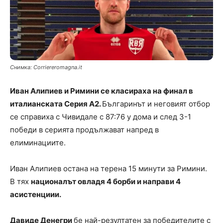
Снимка: Сorriereromagna.it
Иван Алипиев и Римини се класираха на финал в
италианската Серия А2.
Българинът и неговият отбор
се справиха с Чивидале с 87:76 у дома и след 3-1
победи в серията продължават напред в
елиминациите.
Иван Алипиев остана на терена 15 минути за Римини.
В тях
националът овладя 4 борби и направи 4
асистенциии.
Давиде Денегри
бе най-резултатен за победителите с