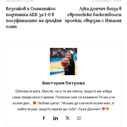
предишна статия
Следваща статия
Везенков и Олимпиакос
Лука Дончич влиза в
подчиниха АЕК за 1-0 в
европейски баскетболен
полуфиналите на гръцкия
проект, свързан с Италия
елит
Виктория Петрова
Обичам играта. Мисля, че и тя ме обича, защото ме избра
сама преди много време. Полезни сме си взаимно! Тя ме учи
всеки ден...
Любим цитат: "Искам да спечеля всеки мач, в
който играя, защото мразя да губя", Лука Дончич!