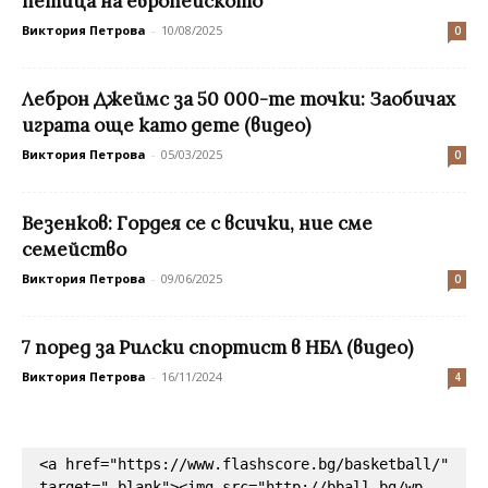
петица на европейското
Виктория Петрова
-
10/08/2025
0
Леброн Джеймс за 50 000-те точки: Заобичах
играта още като дете (видео)
Виктория Петрова
-
05/03/2025
0
Везенков: Гордея се с всички, ние сме
семейство
Виктория Петрова
-
09/06/2025
0
7 поред за Рилски спортист в НБЛ (видео)
Виктория Петрова
-
16/11/2024
4
<a href="https://www.flashscore.bg/basketball/" 
target="_blank"><img src="http://bball.bg/wp-