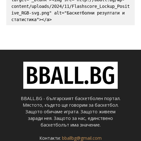
content/uploads/2024/11/Flashscore_Lockup_Posit
ive_RGB-svg.png" alt="Баскетболни резултати и 
статистика"></a>
BBALL.BG - българският баскетболен портал.
Мястото, където ще говорим за баскетбол.
Защото обичаме играта. Защото живеем
заради нея. Защото за нас, единствено
баскетболът има значение.
Контакти:
bballbg@gmail.com