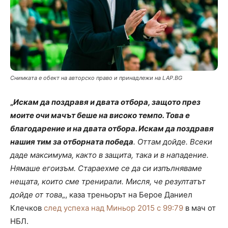
Снимката е обект на авторско право и принадлежи на LAP.BG
„
Искам да поздравя и двата отбора, защото през
моите очи мачът беше на високо темпо. Това е
благодарение и на двата отбора. Искам да поздравя
нашия тим за отборната победа
. Оттам дойде. Всеки
даде максимума, както в защита, така и в нападение.
Нямаше егоизъм. Стараехме се да си изпълняваме
нещата, които сме тренирали. Мисля, че резултатът
дойде от това
„, каза треньорът на Берое Даниeл
Клечков
след успеха над Миньор 2015 с 99:79
в мач от
НБЛ.