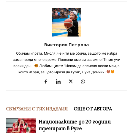
Виктория Петрова
Обичам играта. Мисля, че и тя ме обича, защото ме избра
сама преди много време. Полезни сме си взаимно! Тя ме учи
всеки ден...
Любим цитат: "Искам да спечеля всеки мач, в
който играя, защото мразя да губя", Лука Дончич!
СВЪРЗАНИ С ТЯХ ИЗДЕЛИЯ
ОЩЕ ОТ АВТОРА
Националките до 20 години
тренират в Русе