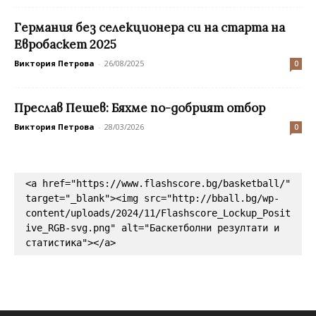
Германия без селекционера си на старта на
Евробаскет 2025
Виктория Петрова
-
26/08/2025
0
Преслав Пешев: Бяхме по-добрият отбор
Виктория Петрова
-
28/03/2026
0
<a href="https://www.flashscore.bg/basketball/" 
target="_blank"><img src="http://bball.bg/wp-
content/uploads/2024/11/Flashscore_Lockup_Posit
ive_RGB-svg.png" alt="Баскетболни резултати и 
статистика"></a>