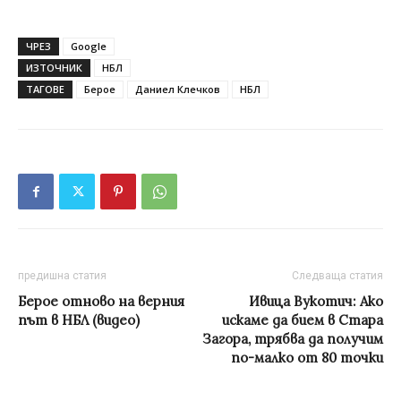
ЧРЕЗ
Google
ИЗТОЧНИК
НБЛ
ТАГОВЕ
Берое
Даниел Клечков
НБЛ
предишна статия
Следваща статия
Берое отново на верния
Ивица Вукотич: Ако
път в НБЛ (видео)
искаме да бием в Стара
Загора, трябва да получим
по-малко от 80 точки