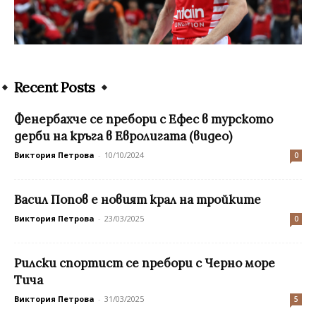
Recent Posts
Фенербахче се пребори с Ефес в турското
дерби на кръга в Евролигата (видео)
Виктория Петрова
-
10/10/2024
0
Васил Попов е новият крал на тройките
Виктория Петрова
-
23/03/2025
0
Рилски спортист се пребори с Черно море
Тича
Виктория Петрова
-
31/03/2025
5