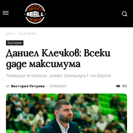
дом
България
България
Даниел Клечков: Всеки
даде максимума
Нямаше егоизъм, заяви треньорът на Берое
от
Виктория Петрова
-
05/04/2025
703