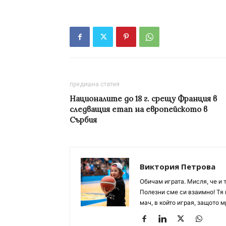
предишна статия
Националите до 18 г. срещу Франция в
следващия етап на европейското в
Сърбия
Виктория Петрова
Обичам играта. Мисля, че и 
Полезни сме си взаимно! Тя 
мач, в който играя, защото м