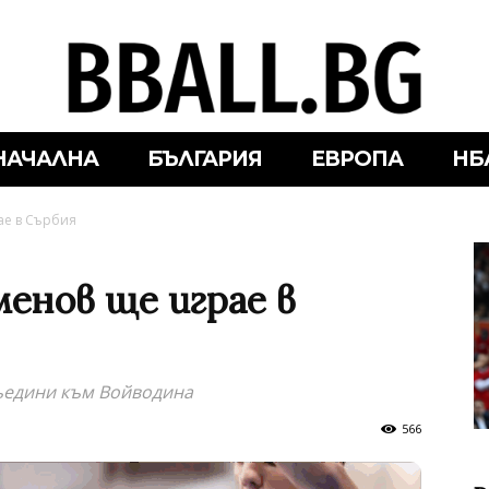
НАЧАЛНА
БЪЛГАРИЯ
ЕВРОПА
НБ
ае в Сърбия
енов ще играе в
ъедини към Войводина
566