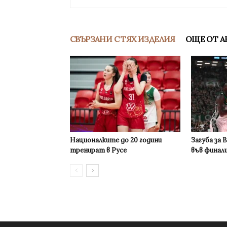
СВЪРЗАНИ С ТЯХ ИЗДЕЛИЯ
ОЩЕ ОТ А
Националките до 20 години
Загуба за 
тренират в Русе
във финал