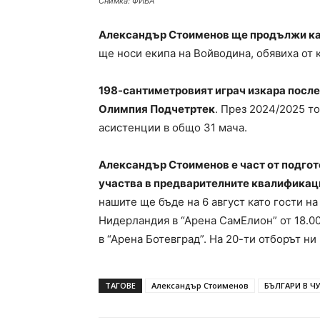
Снимка: ФИБА
Александър Стоименов ще продължи ка
ще носи екипа на Войводина, обявиха от 
198-сантиметровият играч изкара послед
Олимпия Подчетртек
. През 2024/2025 то
асистенции в общо 31 мача.
Александър Стоименов е част от подгот
участва в предварителните квалификац
нашите ще бъде на 6 август като гости на
Нидерландия в “Арена СамЕлион” от 18.00
в “Арена Ботевград”. На 20-ти отборът н
ТАГОВЕ
Александър Стоименов
БЪЛГАРИ В Ч