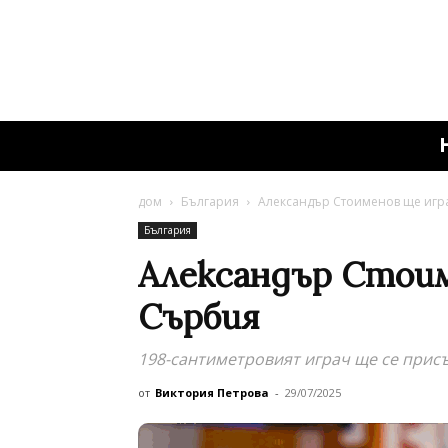
дом
България
Александър Стоименов ще игр
България
Александър Стоим
Сърбия
198-сантиметровият играч ще се прис
от
Виктория Петрова
-
29/07/2025