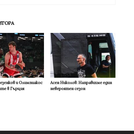
ВТОРА
Везенков и Олимпиакос
Асен Николов: Направихме един
ите в Гърция
невероятен сезон