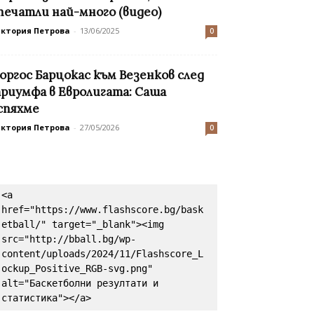
печатли най-много (видео)
иктория Петрова
-
13/06/2025
0
оргос Барцокас към Везенков след
риумфа в Евролигата: Саша
спяхме
иктория Петрова
-
27/05/2026
0
<a 
href="https://www.flashscore.bg/bask
etball/" target="_blank"><img 
src="http://bball.bg/wp-
content/uploads/2024/11/Flashscore_L
ockup_Positive_RGB-svg.png" 
alt="Баскетболни резултати и 
статистика"></a>