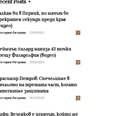
ecent Posts
алкан би в Перник, но мачът бе
рекратен секунди преди края
видео)
иктория Петрова
-
21/04/2025
1
еймиън Лилард наниза 43 точки
рещу Филаделфия (видео)
иктория Петрова
-
10/02/2025
0
расимир Петров: Спечелихме в
ачалото на третата част, когато
атегнахме защитата
иктория Петрова
-
28/12/2024
0
ифи: Везенков е играчът, който ме