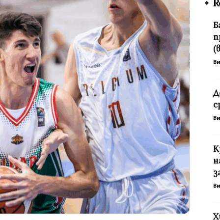
R
Б
п
(
В
Д
с
В
К
н
з
В
Х