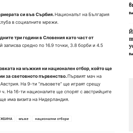
в
В
риерата си във Сърбия.
Националът на България
клуба в социалните мрежи.
Й
ните три години в Словения като част от
т
й записва средно по 16.9 точки, 3.8 борби и 4.5
у
В
овката на мъжкия ни национален отбор, който ще
ии за световното първенство.
Първият мач на
 Австрия. На 9-ти “лъвовете” ще играят срещу
 ч. На 16-ти националите ще спорят с австрийците
и ще има визита на Нидерландия.
УЖБИНА
мъже
национални отбори