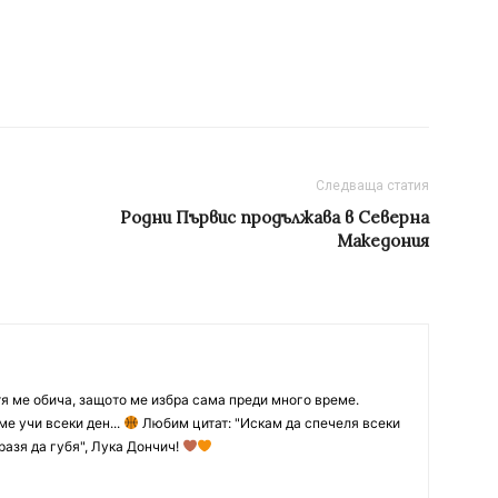
Следваща статия
Родни Първис продължава в Северна
Македония
тя ме обича, защото ме избра сама преди много време.
ме учи всеки ден...
Любим цитат: "Искам да спечеля всеки
разя да губя", Лука Дончич!