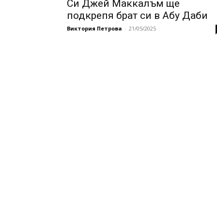
Си Джей Маккалъм ще
подкрепя брат си в Абу Даби
Виктория Петрова
-
21/05/2025