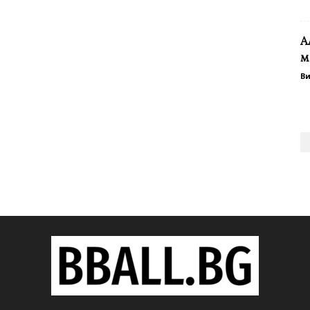
А
м
В