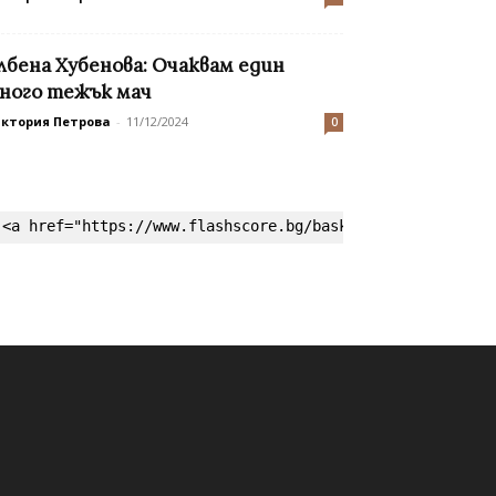
лбена Хубенова: Очаквам един
ного тежък мач
иктория Петрова
-
11/12/2024
0
<a href="https://www.flashscore.bg/basketball/" target=