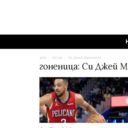
дом
тагове
Си Джей Маккалъм
гоненица: Си Джей 