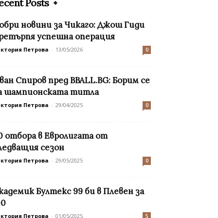
ecent Posts
обри новини за Чикаго: Джош Гиди
ретърпя успешна операция
иктория Петрова
-
13/05/2026
0
ван Спиров пред BBALL.BG: Борим се
а шампионската титла
иктория Петрова
-
29/04/2025
0
0 отбора в Евролигата от
ледващия сезон
иктория Петрова
-
29/05/2025
0
кадемик Бултекс 99 би в Плевен за
-0
иктория Петрова
-
01/05/2025
5