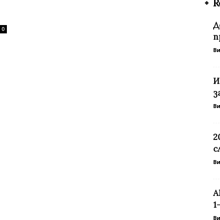
R
Д
0
п
В
И
з
В
2
с
В
А
1
В