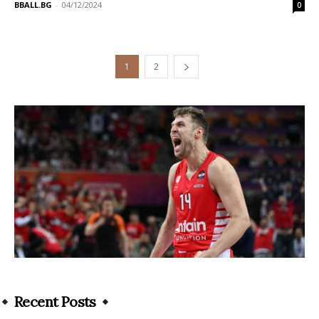
BBALL.BG
-
04/12/2024
0
1
2
Recent Posts