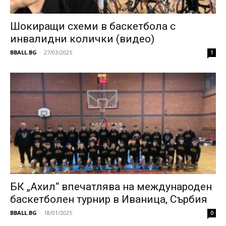
Шокиращи схеми в баскетбола с
инвалидни колички (видео)
BBALL.BG
-
27/03/2025
1
БК „Ахил“ впечатлява на международен
баскетболен турнир в Иваница, Сърбия
BBALL.BG
-
18/01/2025
0