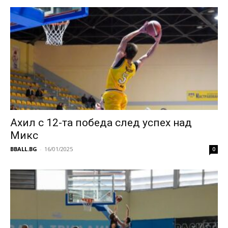
Ахил с 12-та победа след успех над
Микс
BBALL.BG
-
16/01/2025
0