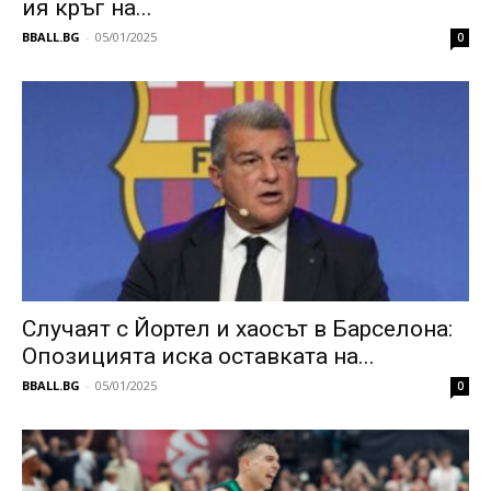
ия кръг на...
BBALL.BG
-
05/01/2025
0
Случаят с Йортел и хаосът в Барселона:
Опозицията иска оставката на...
BBALL.BG
-
05/01/2025
0