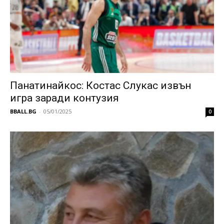
Панатинайкос: Костас Слукас извън
игра заради контузия
BBALL.BG
-
05/01/2025
0