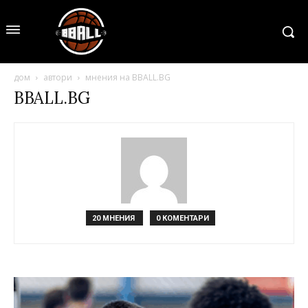
дом
автори
мнения на BBALL.BG
BBALL.BG
20 МНЕНИЯ
0 КОМЕНТАРИ