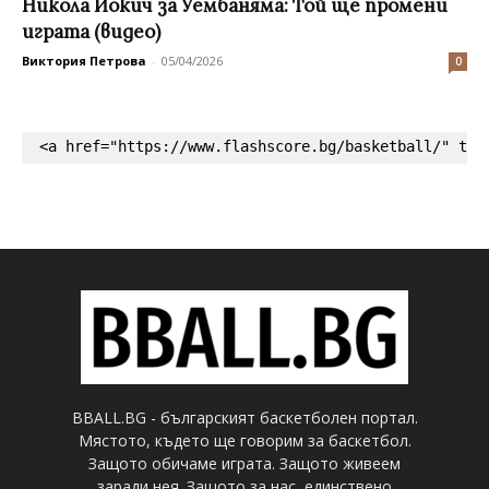
Никола Йокич за Уембаняма: Той ще промени
играта (видео)
Виктория Петрова
-
05/04/2026
0
<a href="https://www.flashscore.bg/basketball/" tar
BBALL.BG - българският баскетболен портал.
Мястото, където ще говорим за баскетбол.
Защото обичаме играта. Защото живеем
заради нея. Защото за нас, единствено