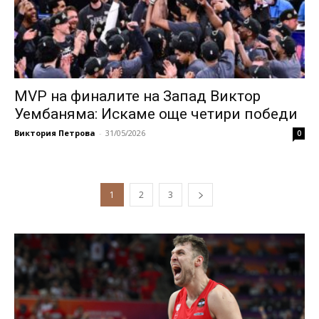
MVP на финалите на Запад Виктор
Уембаняма: Искаме още четири победи
Виктория Петрова
-
31/05/2026
0
1
2
3