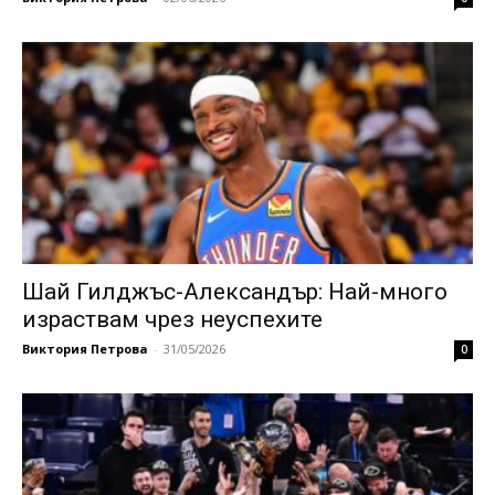
Шай Гилджъс-Александър: Най-много
израствам чрез неуспехите
Виктория Петрова
-
31/05/2026
0