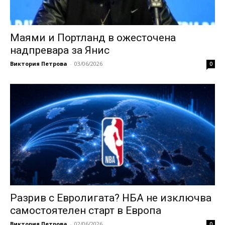
Маями и Портланд в ожесточена
надпревара за Янис
Виктория Петрова
-
03/06/2026
0
Разрив с Евролигата? НБА не изключва
самостоятелен старт в Европа
Виктория Петрова
-
02/06/2026
0