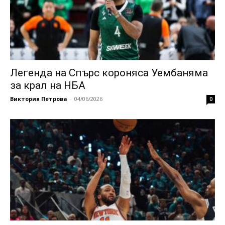
Легенда на Спърс короняса Уембаняма
за крал на НБА
Виктория Петрова
-
04/06/2026
0