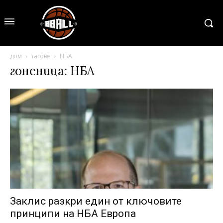
дом
тагове
НБА
гоненица: НБА
Заклис разкри един от ключовите
принципи на НБА Европа