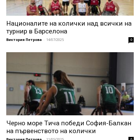
Националите на колички над всички на
турнир в Барселона
Виктория Петрова
-
14/07/2025
0
Черно море Тича победи София-Балкан
на първенството на колички
Виктория Петрова
-
11/05/2025
0