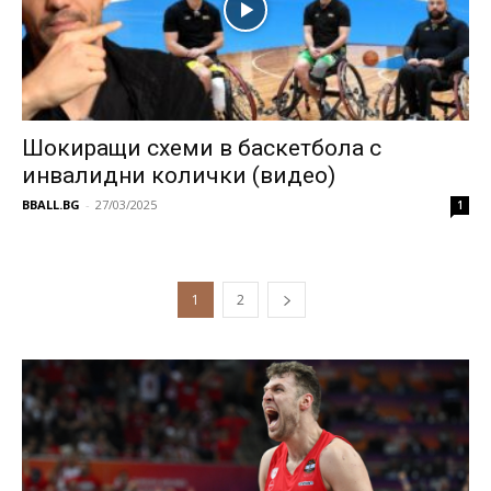
Шокиращи схеми в баскетбола с
инвалидни колички (видео)
BBALL.BG
-
27/03/2025
1
1
2