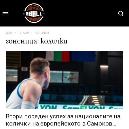
дом
тагове
колички
гоненица: колички
Втори пореден успех за националите на
колички на европейското в Самоков...