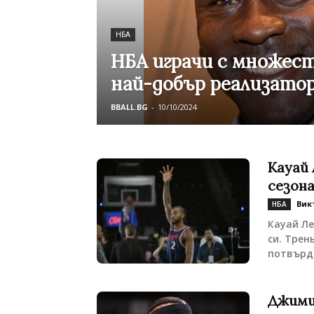
НБА
НБА играчи с множес
най-добър реализато
BBALL.BG
-
10/10/2024
Кауай 
сезона
Вик
НБА
Кауай Л
си. Трен
потвърди
Джими