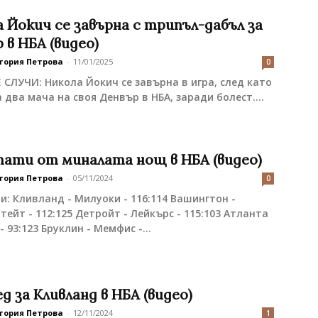
 Йокич се завърна с трипъл-дабъл за
 в НБА (видео)
тория Петрова
-
11/01/2025
0
 СЛУЧИ: Никола Йокич се завърна в игра, след като
 два мача на своя Денвър в НБА, заради болест....
тати от миналата нощ в НБА (видео)
тория Петрова
-
05/11/2024
0
и: Кливланд - Милуоки - 116:114 Вашингтон -
тейт - 112:125 Детройт - Лейкърс - 115:103 Атланта
- 93:123 Бруклин - Мемфис -...
ед за Кливланд в НБА (видео)
тория Петрова
-
12/11/2024
1