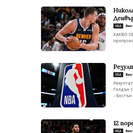
Никола
Денвър
Вик
НБА
КАКВО СЕ
пропусна
Резул
Вик
НБА
Резултат
Голдън С
- Бостън 
12 пор
Вик
НБА