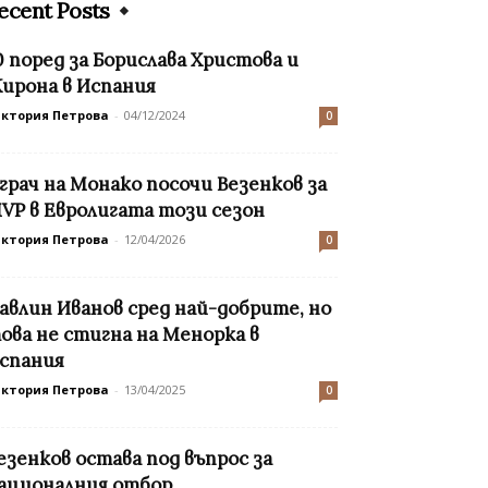
ecent Posts
0 поред за Борислава Христова и
ирона в Испания
иктория Петрова
-
04/12/2024
0
грач на Монако посочи Везенков за
VP в Евролигата този сезон
иктория Петрова
-
12/04/2026
0
авлин Иванов сред най-добрите, но
ова не стигна на Менорка в
спания
иктория Петрова
-
13/04/2025
0
езенков остава под въпрос за
ационалния отбор