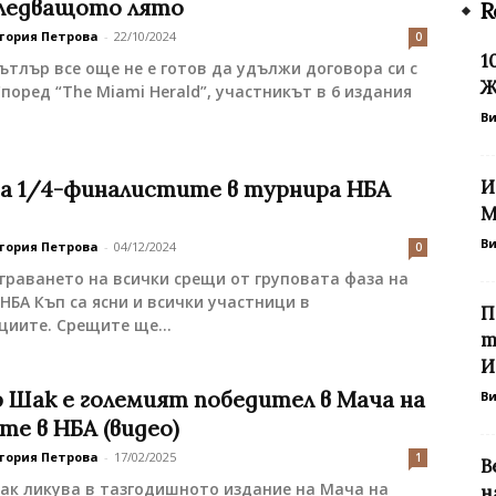
следващото лято
R
тория Петрова
-
22/10/2024
0
1
тлър все още не е готов да удължи договора си с
Ж
поред “The Miami Herald”, участникът в 6 издания
В
са 1/4-финалистите в турнира НБА
И
M
В
тория Петрова
-
04/12/2024
0
граването на всички срещи от груповата фаза на
НБА Къп са ясни и всички участници в
П
иите. Срещите ще...
т
И
 Шак е големият победител в Мача на
В
те в НБА (видео)
тория Петрова
-
17/02/2025
1
В
ак ликува в тазгодишното издание на Мача на
н