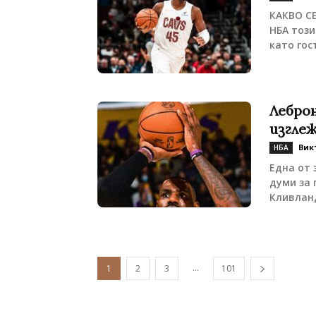
КАКВО СЕ
НБА този
като гос
Леброн
изгле
Вик
НБА
Една от 
думи за 
Кливланд
...
1
2
3
101