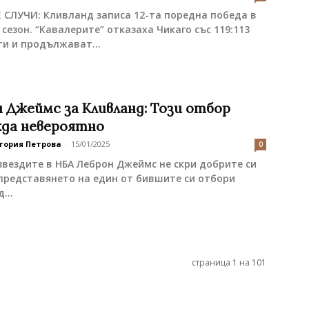
 СЛУЧИ: Кливланд записа 12-та поредна победа в
 сезон. “Кавалерите” отказаха Чикаго със 119:113
ти и продължават...
 Джеймс за Кливланд: Този отбор
жда невероятно
тория Петрова
-
15/01/2025
0
звездите в НБА Леброн Джеймс не скри добрите си
представянето на един от бившите си отбори
...
страница 1 на 101