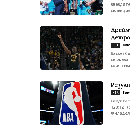
звездите
селекцият
Дреймъ
Детро
Вик
НБА
Баскетб
се оказа
своя тим
Резул
Вик
НБА
Резултат
123:121 
Филаделф