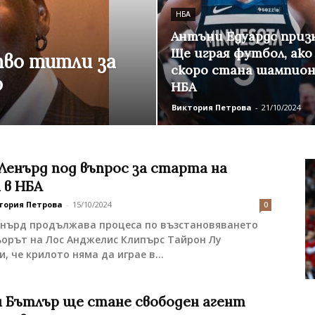
НБА
Антъни Едуардс призн
Ще играя футбол, ако
тво титли за
скоро стана шампион
р
НБА
Виктория Петрова
-
21/10/2024
Ленърд под въпрос за старта на
 в НБА
тория Петрова
-
15/10/2024
0
енърд продължава процеса по възстановяването
ьорът на Лос Анджелис Клипърс Тайрон Лу
, че крилото няма да играе в...
 Бътлър ще стане свободен агент