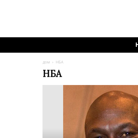
дом
НБА
НБА