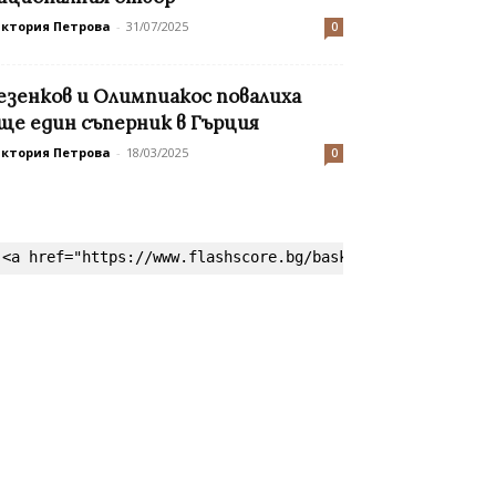
иктория Петрова
-
31/07/2025
0
езенков и Олимпиакос повалиха
ще един съперник в Гърция
иктория Петрова
-
18/03/2025
0
<a href="https://www.flashscore.bg/basketball/" target=