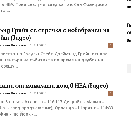
 в НБА. Това се случи, след като в Сан Франциско
В
а,...
В
нд Грийн се спречка с новобранец на
о
йт (видео)
В
тория Петрова
-
10/01/2025
0
олистът на Голдън Стейт Дреймънд Грийн отново
 в центъра на събитията по време на двубоя на
 срещу...
тати от миналата нощ в НБА (видео)
тория Петрова
-
13/11/2024
0
и: Бостън - Атланта - 116:117 Детройт - Маями -
(б.а. - след продължение); Орландо - Шарлът - 114:89
ия - Ню Йорк -...