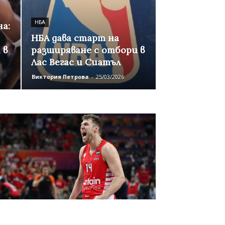
НБА
а:
НБА дава старт на
 в
разширяване с отбори в
Лас Вегас и Сиатъл
Виктория Петрова
-
25/03/2026