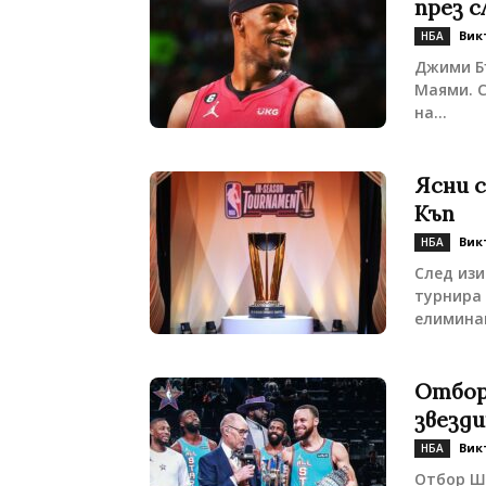
през 
Вик
НБА
Джими Бъ
Маями. С
на...
Ясни 
Къп
Вик
НБА
След изи
турнира 
елиминац
Отбор
звезди
Вик
НБА
Отбор Ш