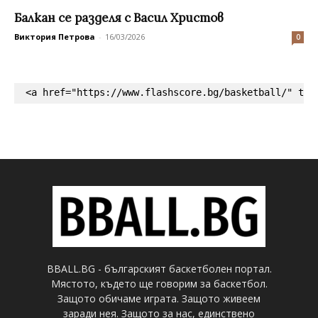
Балкан се разделя с Васил Христов
Виктория Петрова
-
16/03/2026
0
<a href="https://www.flashscore.bg/basketball/" tar
BBALL.BG - българският баскетболен портал.
Мястото, където ще говорим за баскетбол.
Защото обичаме играта. Защото живеем
заради нея. Защото за нас, единствено