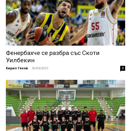
Фенербахче се разбра със Скоти
Уилбекин
Кирил Геков
-
30/06/2025
0