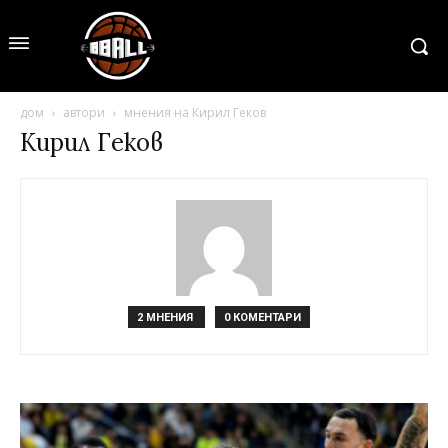
дом
автори
мнения на Кирил Геков
Кирил Геков
2 МНЕНИЯ
0 КОМЕНТАРИ