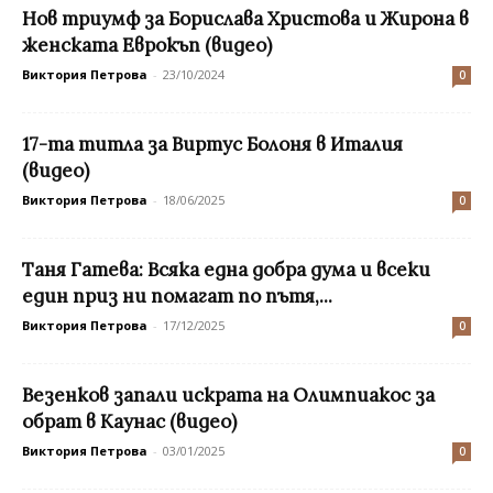
Нов триумф за Борислава Христова и Жирона в
женската Еврокъп (видео)
Виктория Петрова
-
23/10/2024
0
17-та титла за Виртус Болоня в Италия
(видео)
Виктория Петрова
-
18/06/2025
0
Таня Гатева: Всяка една добра дума и всеки
един приз ни помагат по пътя,...
Виктория Петрова
-
17/12/2025
0
Везенков запали искрата на Олимпиакос за
обрат в Каунас (видео)
Виктория Петрова
-
03/01/2025
0