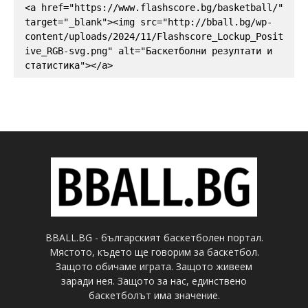
<a href="https://www.flashscore.bg/basketball/" 
target="_blank"><img src="http://bball.bg/wp-
content/uploads/2024/11/Flashscore_Lockup_Posit
ive_RGB-svg.png" alt="Баскетболни резултати и 
статистика"></a>
BBALL.BG - българският баскетболен портал.
Мястото, където ще говорим за баскетбол.
Защото обичаме играта. Защото живеем
заради нея. Защото за нас, единствено
баскетболът има значение.