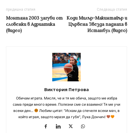
предишна статия
Следваща статия
Монтана 2003 загуби от
Коди Милър-Макинтайър и
словенки в Адриатика
Цървена Звезда паднаха в
(видео)
Истанбул (видео)
Виктория Петрова
Обичам играта. Мисля, че и тя ме обича, защото ме избра
сама преди много време. Полезни сме си взаимно! Тя ме учи
всеки ден...
Любим цитат: "Искам да спечеля всеки мач, в
който играя, защото мразя да губя", Лука Дончич!