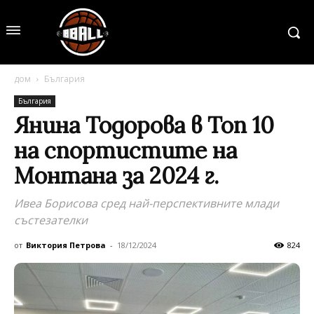
дом
България
България
Янина Тодорова в Топ 10
на спортистите на
Монтана за 2024 г.
Ивеа Борисова сред най-перспективните млади
състезателки
от
Виктория Петрова
-
18/12/2024
824