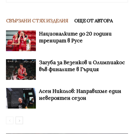
СВЪРЗАНИ С ТЯХ ИЗДЕЛИЯ
ОЩЕ ОТ АВТОРА
Националките до 20 години
тренират в Русе
Загуба за Везенков и Олимпиакос
във финалите в Гърция
Асен Николов: Направихме един
невероятен сезон