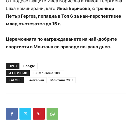
От подрастващите Ивеа Борисова и Никол Георгиева
бяха номинирани, като
Ивеа Борисова, с треньор
Петър Гергов, попадна в Топ 6 за най-перспективен
млад състезател до 15 г.
Церемонията по награждаването на най-добрите
спортисти в Монтана се проведе по-рано днес.
ЧРЕЗ
Google
ИЗТОЧНИК
БК Монтана 2003
ТАГОВЕ
България
Монтана 2003