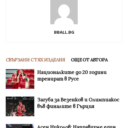
BBALL.BG
СВЪРЗАНИ С ТЯХ ИЗДЕЛИЯ
ОЩЕ ОТ АВТОРА
Националките до 20 години
тренират в Русе
Загуба за Везенков и Олимпиакос
във финалите в Гърция
Асен Николов: Направихме един