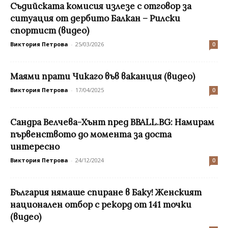
Съдийската комисия излезе с отговор за
ситуация от дербито Балкан – Рилски
спортист (видео)
Виктория Петрова
-
25/03/2026
0
Маями прати Чикаго във ваканция (видео)
Виктория Петрова
-
17/04/2025
0
Сандра Велчева-Хънт пред BBALL.BG: Намирам
първенството до момента за доста
интересно
Виктория Петрова
-
24/12/2024
0
България нямаше спиране в Баку! Женският
национален отбор с рекорд от 141 точки
(видео)