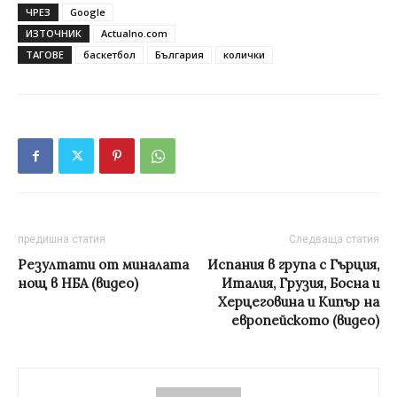
ЧРЕЗ
Google
ИЗТОЧНИК
Actualno.com
ТАГОВЕ
баскетбол
България
колички
предишна статия
Следваща статия
Резултати от миналата
Испания в група с Гърция,
нощ в НБА (видео)
Италия, Грузия, Босна и
Херцеговина и Кипър на
европейското (видео)