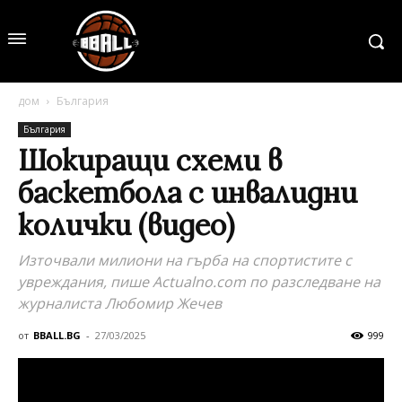
дом
България
България
Шокиращи схеми в
баскетбола с инвалидни
колички (видео)
Източвали милиони на гърба на спортистите с
увреждания, пише Аctualno.com по разследване на
журналиста Любомир Жечев
от
BBALL.BG
-
27/03/2025
999