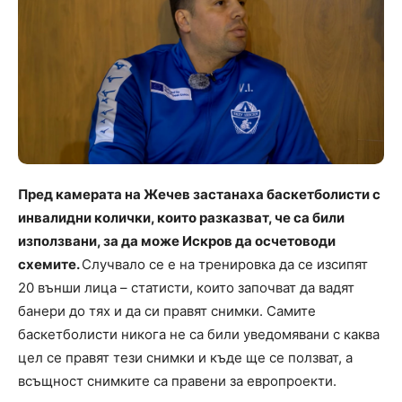
Пред камерата на Жечев застанаха баскетболисти с
инвалидни колички, които разказват, че са били
използвани, за да може Искров да осчетоводи
схемите.
Случвало се е на тренировка да се изсипят
20 външи лица – статисти, които започват да вадят
банери до тях и да си правят снимки. Самите
баскетболисти никога не са били уведомявани с каква
цел се правят тези снимки и къде ще се ползват, а
всъщност снимките са правени за европроекти.