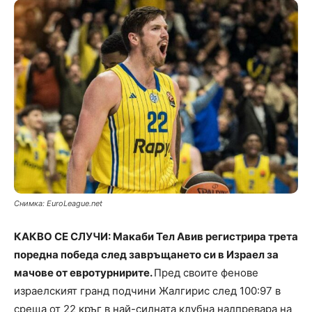
Снимка: EuroLeague.net
КАКВО СЕ СЛУЧИ: Макаби Тел Авив регистрира трета
поредна победа след завръщането си в Израел за
мачове от евротурнирите.
Пред своите фенове
израелският гранд подчини Жалгирис след 100:97 в
среща от 22 кръг в най-силната клубна надпревара на