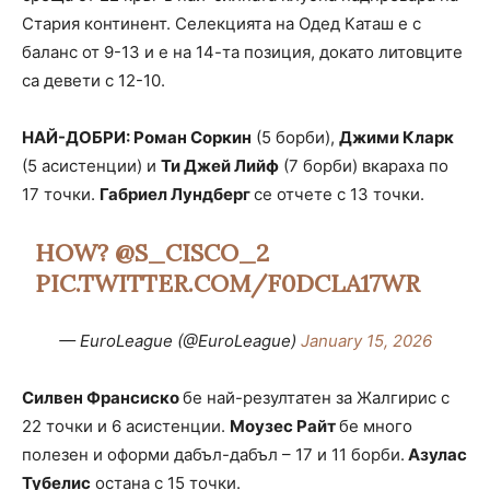
Стария континент. Селекцията на Одед Каташ е с
баланс от 9-13 и е на 14-та позиция, докато литовците
са девети с 12-10.
НАЙ-ДОБРИ: Роман Соркин
(5 борби),
Джими Кларк
(5 асистенции) и
Ти Джей Лийф
(7 борби) вкараха по
17 точки.
Габриел Лундберг
се отчете с 13 точки.
HOW?
@S_CISCO_2
PIC.TWITTER.COM/F0DCLA17WR
— EuroLeague (@EuroLeague)
January 15, 2026
Силвен Франсиско
бе най-резултатен за Жалгирис с
22 точки и 6 асистенции.
Моузес Райт
бе много
полезен и оформи дабъл-дабъл – 17 и 11 борби.
Азулас
Тубелис
остана с 15 точки.