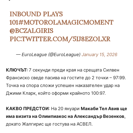
INBOUND PLAYS
101
#MOTOROLAMAGICMOMENT
@BCZALGIRIS
PIC.TWITTER.COM/5IJ8EZOLXR
— EuroLeague (@EuroLeague)
January 15, 2026
КЛЮЧЪТ:
7 секунди преди края на срещата Силвен
Франсиско сведе пасива на гостите до 2 точки – 97:99.
Точка на спора сложи успешен наказателен удар на
Джими Кларк, който оформи крайното 100:97.
КАКВО ПРЕДСТОИ
: На 20 януари
Макаби Тел Авив ще
има визита на Олимпиакос на Александър Везенков
,
докато Жалгирис ще гостува на АСВЕЛ.