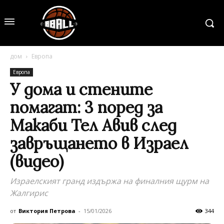
дом
Европа
Европа
У дома и стените
помагат: 3 поред за
Макаби Тел Авив след
завръщането в Израел
(видео)
Израелският гранд издържа на финалния щурм на
Жалгирис
от
Виктория Петрова
-
15/01/2026
344