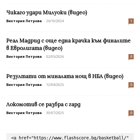
Чикаго удари Милуоки (видео)
Виктория Петрова
-
26/10/2024
1
Реал Мадрид с още една крачка към финалите
в Евролигата (видео)
Виктория Петрова
-
02/05/2026
0
Резултати от миналата нощ в НБА (видео)
Виктория Петрова
-
12/04/2025
0
Локомотив се разбра с гард
Виктория Петрова
-
30/07/2025
0
<a href="https://www.flashscore.bg/basketball/" 