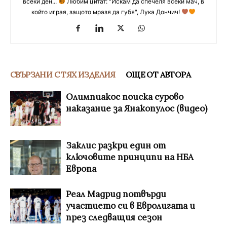
всеки ден...
Любим цитат: "Искам да спечеля всеки мач, в
който играя, защото мразя да губя", Лука Дончич!
СВЪРЗАНИ С ТЯХ ИЗДЕЛИЯ
ОЩЕ ОТ АВТОРА
Олимпиакос поиска сурово
наказание за Янакопулос (видео)
Заклис разкри един от
ключовите принципи на НБА
Европа
Реал Мадрид потвърди
участието си в Евролигата и
през следващия сезон