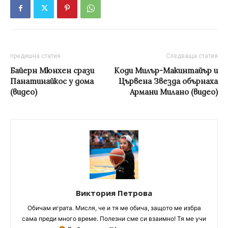
предишна статия
Следваща статия
Байерн Мюнхен срази
Коди Милър-Макинтайър и
Панатинайкос у дома
Цървена Звезда обърнаха
(видео)
Армани Милано (видео)
Виктория Петрова
Обичам играта. Мисля, че и тя ме обича, защото ме избра
сама преди много време. Полезни сме си взаимно! Тя ме учи