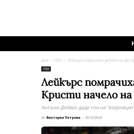
дом
НБА
Лейкърс помрачиха дебюта на Дъг К
НБА
Лейкърс помрачих
Кристи начело на
Антъни Дейвис даде тон на "езерняцит
от
Виктория Петрова
-
29/12/2024