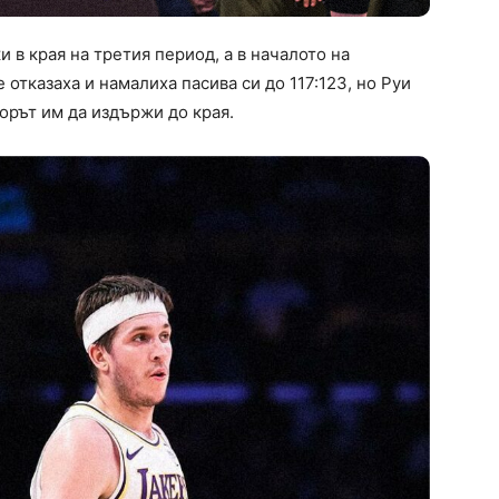
и в края на третия период, а в началото на
 отказаха и намалиха пасива си до 117:123, но Руи
орът им да издържи до края.