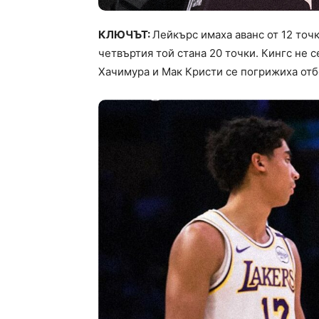
КЛЮЧЪТ:
Лейкърс имаха аванс от 12 точк
четвъртия той стана 20 точки. Кингс не се
Хачимура и Мак Кристи се погрижиха отб