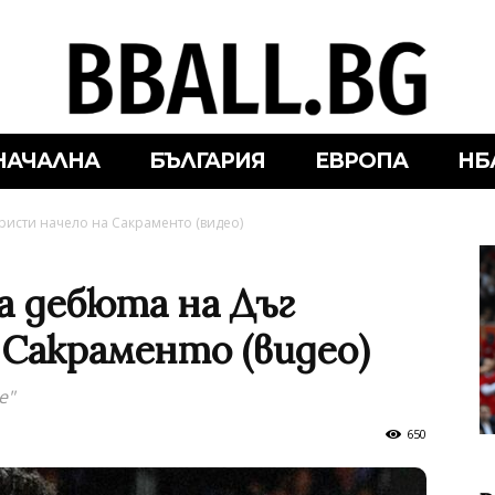
НАЧАЛНА
БЪЛГАРИЯ
ЕВРОПА
НБ
ристи начело на Сакраменто (видео)
а дебюта на Дъг
 Сакраменто (видео)
е"
650