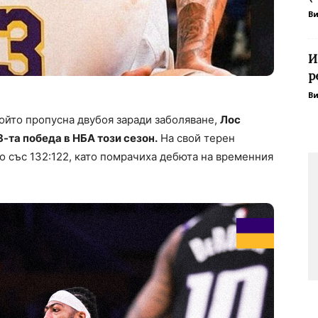
В
И
р
В
ойто пропусна двубоя заради заболяване,
Лос
-та победа в НБА този сезон.
На свой терен
о със 132:122, като помрачиха дебюта на временния