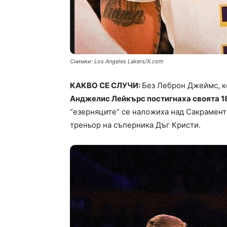
Снимки: Los Angeles Lakers/X.com
КАКВО СЕ СЛУЧИ:
Без Леброн Джеймс, к
Анджелис Лейкърс постигнаха своята 18
“езерняците” се наложиха над Сакрамент
треньор на съперника Дъг Кристи.