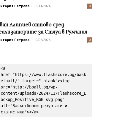
иктория Петрова
-
03/11/2024
0
ван Алипиев отново сред
еализаторите за Стяуа в Румъния
иктория Петрова
-
10/05/2025
0
<a 
href="https://www.flashscore.bg/bask
etball/" target="_blank"><img 
src="http://bball.bg/wp-
content/uploads/2024/11/Flashscore_L
ockup_Positive_RGB-svg.png" 
alt="Баскетболни резултати и 
статистика"></a>