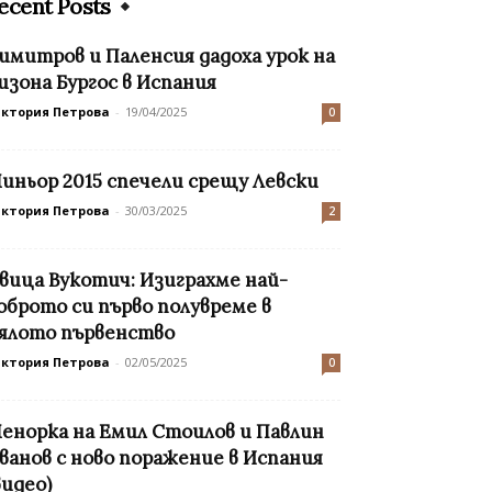
ecent Posts
имитров и Паленсия дадоха урок на
изона Бургос в Испания
иктория Петрова
-
19/04/2025
0
иньор 2015 спечели срещу Левски
иктория Петрова
-
30/03/2025
2
вица Вукотич: Изиграхме най-
оброто си първо полувреме в
ялото първенство
иктория Петрова
-
02/05/2025
0
енорка на Емил Стоилов и Павлин
ванов с ново поражение в Испания
видео)