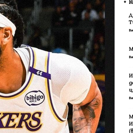
R
Д
Т
В
М
В
И
д
ц
В
М
И
(