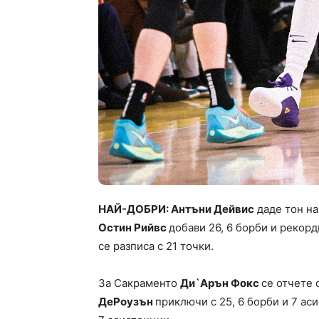
НАЙ-ДОБРИ: Антъни Дейвис
даде тон на
Остин Рийвс
добави 26, 6 борби и рекорд
се разписа с 21 точки.
За Сакраменто
Ди`Арън Фокс
се отчете 
ДеРоузън
приключи с 25, 6 борби и 7 ас