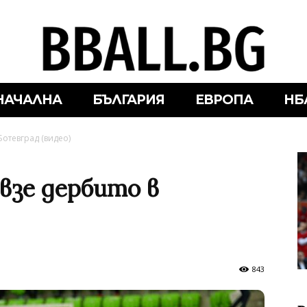
НАЧАЛНА
БЪЛГАРИЯ
ЕВРОПА
НБ
Ботевград (видео)
взе дербито в
843