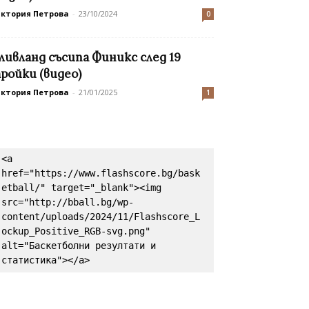
иктория Петрова
-
23/10/2024
0
ливланд съсипа Финикс след 19
ройки (видео)
иктория Петрова
-
21/01/2025
1
<a 
href="https://www.flashscore.bg/bask
etball/" target="_blank"><img 
src="http://bball.bg/wp-
content/uploads/2024/11/Flashscore_L
ockup_Positive_RGB-svg.png" 
alt="Баскетболни резултати и 
статистика"></a>