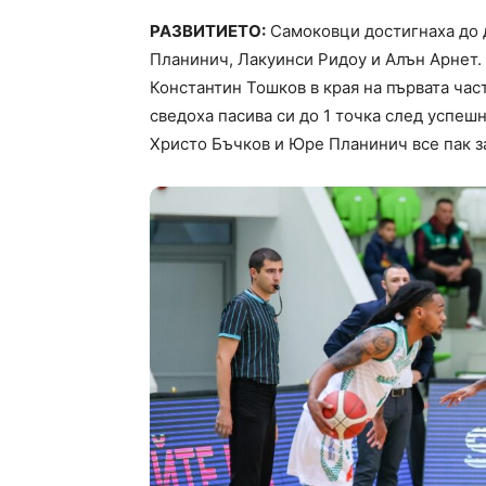
РАЗВИТИЕТО:
Самоковци достигнаха до д
Планинич, Лакуинси Ридоу и Алън Арнет.
Константин Тошков в края на първата час
сведоха пасива си до 1 точка след успе
Христо Бъчков и Юре Планинич все пак за