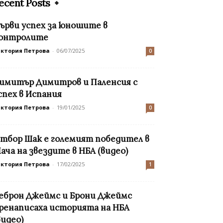
ecent Posts
ърви успех за юношите в
онтролите
иктория Петрова
-
06/07/2025
0
имитър Димитров и Паленсия с
спех в Испания
иктория Петрова
-
19/01/2025
0
тбор Шак е големият победител в
ача на звездите в НБА (видео)
иктория Петрова
-
17/02/2025
1
еброн Джеймс и Брони Джеймс
ренаписаха историята на НБА
видео)