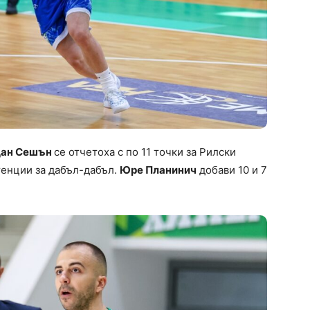
ан Сешън
се отчетоха с по 11 точки за Рилски
стенции за дабъл-дабъл.
Юре Планинич
добави 10 и 7