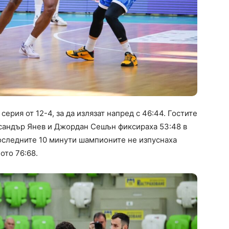
рия от 12-4, за да излязат напред с 46:44. Гостите
сандър Янев и Джордан Сешън фиксираха 53:48 в
 последните 10 минути шампионите не изпуснаха
ото 76:68.