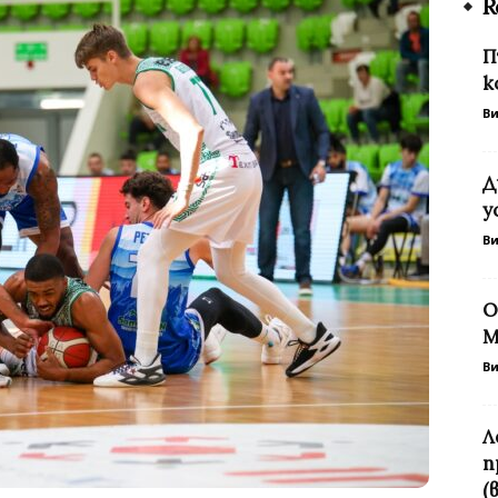
R
П
к
В
Д
у
В
О
М
В
Л
п
(