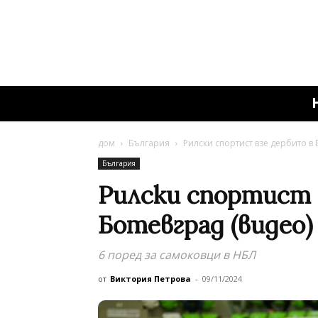
дом
България
Рилски спортист взе дербито в 
България
Рилски спортист 
Ботевград (видео)
6 поред за самоковци в НБЛ
от
Виктория Петрова
-
09/11/2024