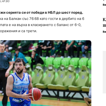
 LAP.BG
В
и серията си от победи в НБЛ до шест поред.
на Балкан със 76:68 като гости в дербито на 6
К
пата е на върха в класирането с баланс от 6-0,
т
поражения и са трети.
В