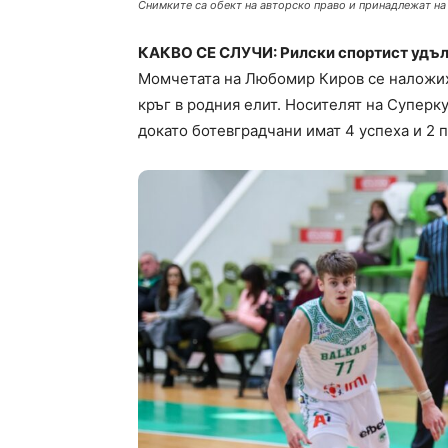
Снимките са обект на авторско право и принадлежат на
КАКВО СЕ СЛУЧИ: Рилски спортист удълж
Момчетата на Любомир Киров се наложиха 
кръг в родния елит. Носителят на Суперку
докато ботевградчани имат 4 успеха и 2 