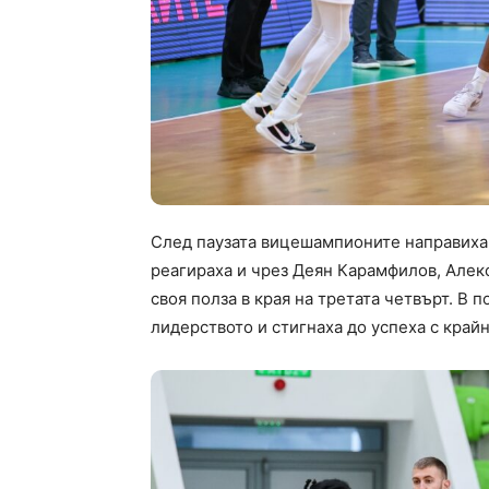
След паузата вицешампионите направиха се
реагираха и чрез Деян Карамфилов, Алек
своя полза в края на третата четвърт. В
лидерството и стигнаха до успеха с крайн