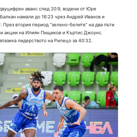
вуцифрен аванс след 20:9, водени от Юре
 Балкан намали до 16:23 чрез Андрей Иванов и
т. През втория период “зелено-белите” на два пъти
шни акции на Илиян Пищиков и Къртис Джоунс.
пазиха лидерството на Рилецо за 40:32.