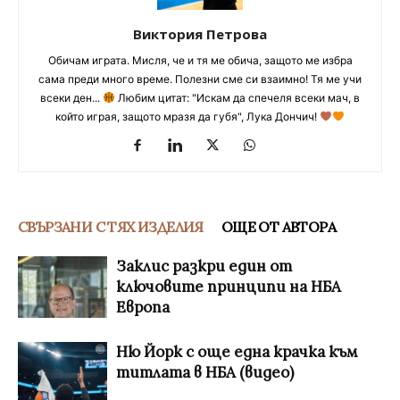
Виктория Петрова
Обичам играта. Мисля, че и тя ме обича, защото ме избра
сама преди много време. Полезни сме си взаимно! Тя ме учи
всеки ден...
Любим цитат: "Искам да спечеля всеки мач, в
който играя, защото мразя да губя", Лука Дончич!
СВЪРЗАНИ С ТЯХ ИЗДЕЛИЯ
ОЩЕ ОТ АВТОРА
Заклис разкри един от
ключовите принципи на НБА
Европа
Ню Йорк с още една крачка към
титлата в НБА (видео)