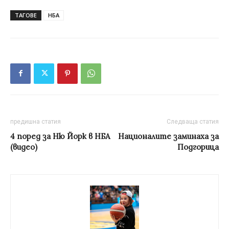
ТАГОВЕ
НБА
предишна статия
Следваща статия
4 поред за Ню Йорк в НБА
Националите заминаха за
(видео)
Подгорица