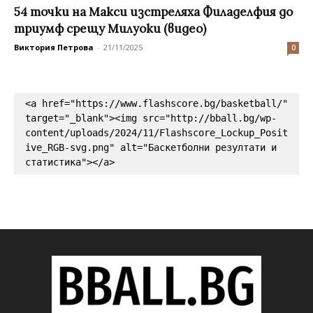
54 точки на Макси изстреляха Филаделфия до
триумф срещу Милуоки (видео)
Виктория Петрова
-
21/11/2025
0
<a href="https://www.flashscore.bg/basketball/" 
target="_blank"><img src="http://bball.bg/wp-
content/uploads/2024/11/Flashscore_Lockup_Posit
ive_RGB-svg.png" alt="Баскетболни резултати и 
статистика"></a>