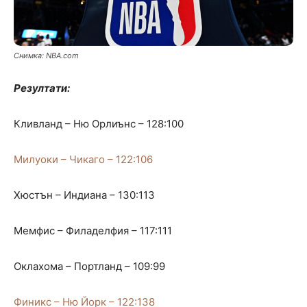
Снимка: NBA.com
Резултати:
Кливланд – Ню Орлиънс – 128:100
Милуоки – Чикаго – 122:106
Хюстън – Индиана – 130:113
Мемфис – Филаделфия – 117:111
Оклахома – Портланд – 109:99
Финикс – Ню Йорк – 122:138