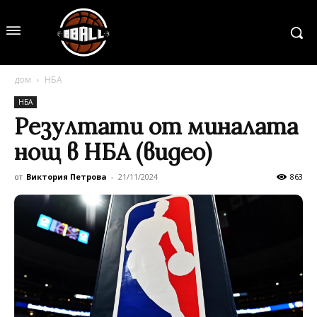
дом
НБА
НБА
Резултати от миналата
нощ в НБА (видео)
от
Виктория Петрова
-
21/11/2024
863