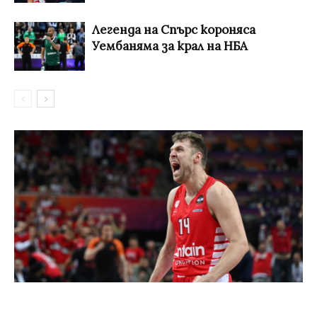
Легенда на Спърс короняса
Уембаняма за крал на НБА