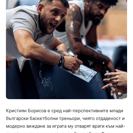
Кристиян Борисов е сред най-перспективните млади
български баскетболни треньори, чиято отдаденост и
модерно виждане за играта му отварят врати към най-