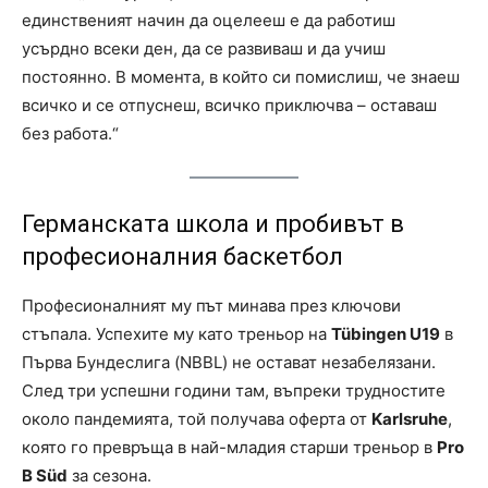
единственият начин да оцелееш е да работиш
усърдно всеки ден, да се развиваш и да учиш
постоянно. В момента, в който си помислиш, че знаеш
всичко и се отпуснеш, всичко приключва – оставаш
без работа.“
Германската школа и пробивът в
професионалния баскетбол
Професионалният му път минава през ключови
стъпала. Успехите му като треньор на
Tübingen U19
в
Първа Бундеслига (NBBL) не остават незабелязани.
След три успешни години там, въпреки трудностите
около пандемията, той получава оферта от
Karlsruhe
,
която го превръща в най-младия старши треньор в
Pro
B Süd
за сезона.