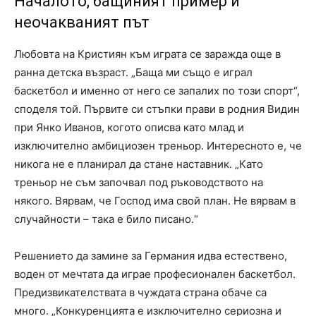
Началото, бащиният пример и
неочакваният път
Любовта на Кристиян към играта се заражда още в
ранна детска възраст. „Баща ми също е играл
баскетбол и именно от него се запалих по този спорт“,
споделя той. Първите си стъпки прави в родния Видин
при Янко Иванов, когото описва като млад и
изключително амбициозен треньор. Интересното е, че
никога не е планирал да стане наставник. „Като
треньор не съм започвал под ръководството на
някого. Вярвам, че Господ има свой план. Не вярвам в
случайности – така е било писано.“
Решението да замине за Германия идва естествено,
воден от мечтата да играе професионален баскетбол.
Предизвикателствата в чуждата страна обаче са
много. „Конкуренцията е изключително сериозна и