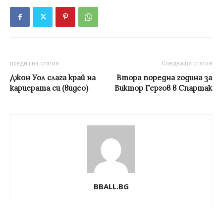
предишна статия
Следваща статия
Джон Уол слага край на
Втора поредна година за
кариерата си (видео)
Виктор Гергов в Спартак
BBALL.BG