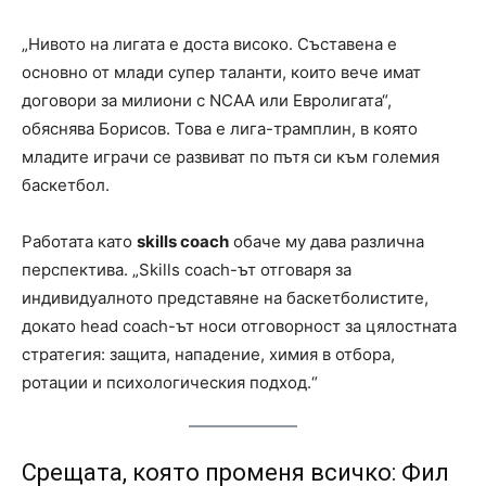
„Нивото на лигата е доста високо. Съставена е
основно от млади супер таланти, които вече имат
договори за милиони с NCAA или Евролигата“,
обяснява Борисов. Това е лига-трамплин, в която
младите играчи се развиват по пътя си към големия
баскетбол.
Работата като
skills coach
обаче му дава различна
перспектива. „Skills coach-ът отговаря за
индивидуалното представяне на баскетболистите,
докато head coach-ът носи отговорност за цялостната
стратегия: защита, нападение, химия в отбора,
ротации и психологическия подход.“
Срещата, която променя всичко: Фил