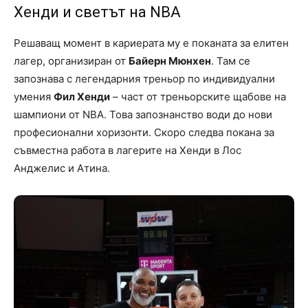
Хенди и светът на NBA
Решаващ момент в кариерата му е поканата за елитен
лагер, организиран от
Байерн Мюнхен
. Там се
запознава с легендарния треньор по индивидуални
умения
Фил Хенди
– част от треньорските щабове на
шампиони от NBA. Това запознанство води до нови
професионални хоризонти. Скоро следва покана за
съвместна работа в лагерите на Хенди в Лос
Анджелис и Атина.