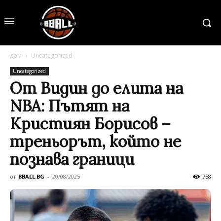
дом
Uncategorized
Uncategorized
От Видин до елита на
NBA: Пътят на
Кристиян Борисов –
треньорът, който не
познава граници
от
BBALL.BG
-
20/08/2025
758