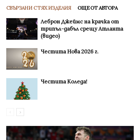
СВЪРЗАНИ С ТЯХ ИЗДЕЛИЯ
ОЩЕ ОТ АВТОРА
Леброн Джеймс на крачка от
трипъл-дабъл срещу Атланта
(видео)
Честита Нова 2026 г.
Честита Коледа!