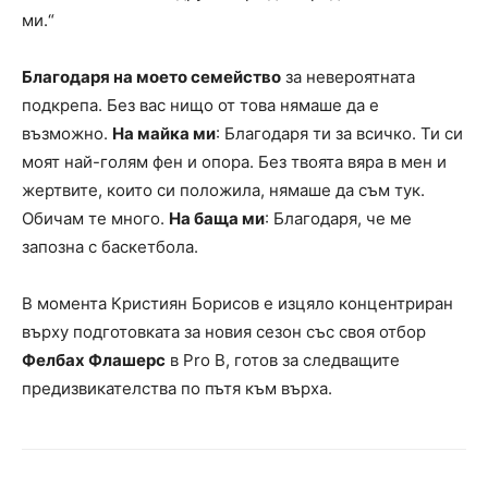
ми.“
Благодаря на моето семейство
за невероятната
подкрепа. Без вас нищо от това нямаше да е
възможно.
На майка ми
: Благодаря ти за всичко. Ти си
моят най-голям фен и опора. Без твоята вяра в мен и
жертвите, които си положила, нямаше да съм тук.
Обичам те много.
На баща ми
: Благодаря, че ме
запозна с баскетбола.
В момента Кристиян Борисов е изцяло концентриран
върху подготовката за новия сезон със своя отбор
Фелбах Флашерс
в Pro B, готов за следващите
предизвикателства по пътя към върха.