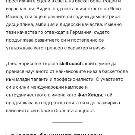
престижните сцени в света на баскетбола. Роден и
израснал във Видин, под наставничеството на Янко
Иванов, той още в ранните си години демонстрира
дисциплина, амбиция и лидерски качества. Именно
тези качества го отвеждат в Германия, където
продължава развитието си и постепенно се
утвърждава като треньор с характер и визия.
Днес Борисов е търсен
skill coach
, който умее да
пренася наученото от най-високите нива в баскетбола
към млади таланти и професионалисти. С участието
си в силни международни кампове и
сътрудничеството с имена като
Фил Хенди
, той
продължава да надгражда опита си и да разширява
влиянието си в баскетболната общност.