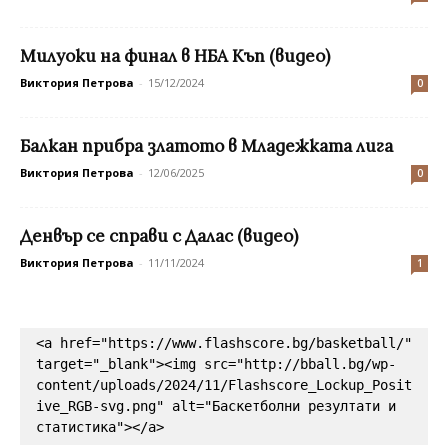
Милуоки на финал в НБА Къп (видео)
Виктория Петрова
-
15/12/2024
0
Балкан прибра златото в Младежката лига
Виктория Петрова
-
12/06/2025
0
Денвър се справи с Далас (видео)
Виктория Петрова
-
11/11/2024
1
<a href="https://www.flashscore.bg/basketball/" 
target="_blank"><img src="http://bball.bg/wp-
content/uploads/2024/11/Flashscore_Lockup_Posit
ive_RGB-svg.png" alt="Баскетболни резултати и 
статистика"></a>