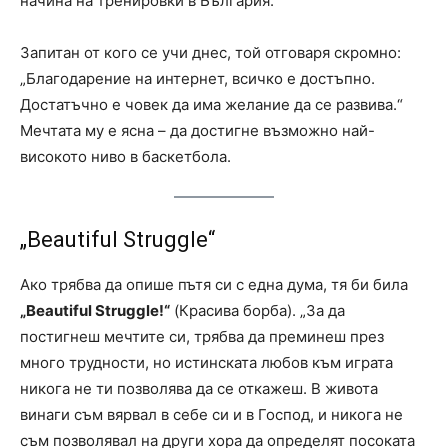
начина на тренировки в България.“
Запитан от кого се учи днес, той отговаря скромно:
„Благодарение на интернет, всичко е достъпно.
Достатъчно е човек да има желание да се развива.“
Мечтата му е ясна – да достигне възможно най-
високото ниво в баскетбола.
„Beautiful Struggle“
Ако трябва да опише пътя си с една дума, тя би била
„Beautiful Struggle!“
(Красива борба). „За да
постигнеш мечтите си, трябва да преминеш през
много трудности, но истинската любов към играта
никога не ти позволява да се откажеш. В живота
винаги съм вярвал в себе си и в Господ, и никога не
съм позволявал на други хора да определят посоката