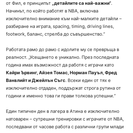
от Фил, е принципът
„детайлите са най-важни“
.
Начинът, по който работят в NBA, включва
изключително внимание към най-малките детайли –
разбиране на играта, spacing, timing, driving lines,
footwork, баланс, стрелба до съвършенство.“
Работата рамо до рамо с идолите му се превръща в
реалност. „Усещането е уникално. През последната
година имах възможност да работя с играчи като
Кайри Ървинг, Айзея Томас, Норман Пауъл, Фред
Ванвлийт и Джейлън Съгс
. Всеки един от тях е
изключително отдаден, поддържат строга рутина от
години и именно това ги прави толкова успешни.“
Един типичен ден в лагера в Атина е изключително
натоварен – сутрешни тренировки с играчите от NBA,
последвани от часове работа с различни групи млади