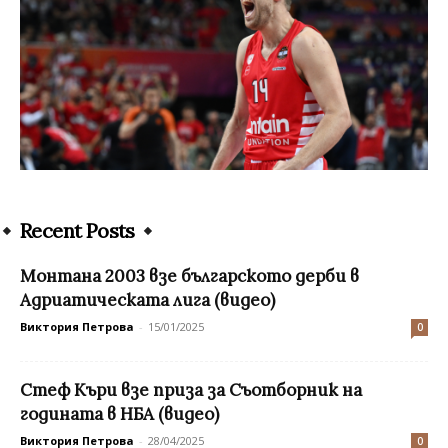
Recent Posts
Монтана 2003 взе българското дерби в
Адриатическата лига (видео)
Виктория Петрова
-
15/01/2025
0
Стеф Къри взе приза за Съотборник на
годината в НБА (видео)
Виктория Петрова
-
28/04/2025
0