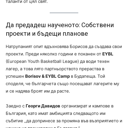
таланти от цял свят.
Да предадеш наученото: Собствени
проекти и бъдещи планове
Натрупаният опит вдъхновява Борисов да създава свои
проекти. Преди няколко години е поканен от
EYBL
(European Youth Basketball League) да води техен
лагер, а това лято партньорството прераства в
успешен
Borisov & EYBL Camp
в Будапеща. Той
споделя, че българчета също посещават лагерите му
и се надява броят им да расте.
Заедно с
Георги Давидов
организират и кампове в
България, като имат амбицията следващото им
събитие „да допринесе за промяна във възприятието и