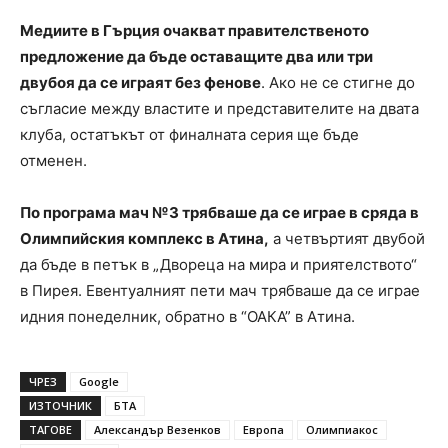
Медиите в Гърция очакват правителственото
предложение да бъде оставащите два или три
двубоя да се играят без фенове
. Ако не се стигне до
съгласие между властите и представителите на двата
клуба, остатъкът от финалната серия ще бъде
отменен.
По програма мач №3 трябваше да се играе в сряда в
Олимпийския комплекс в Атина,
а четвъртият двубой
да бъде в петък в „Двореца на мира и приятелството“
в Пирея. Евентуалният пети мач трябваше да се играе
идния понеделник, обратно в “ОАКА” в Атина.
ЧРЕЗ
Google
ИЗТОЧНИК
БТА
ТАГОВЕ
Александър Везенков
Европа
Олимпиакос