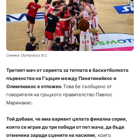
Снимка: Olympiacos B.C.
Третият мач от серията за титлата в баскетболното
първенство на Гърция между Панатинайкос и
Олимпиакос е отложен.
Това бе съобщено от
говорителя на гръцкото правителство Павлос
Маринакис.
Той добави, че има вариант цялата финална серия,
която се играе до три победи от пет мача, да бъде
отменена заради сцените на насилие,
които