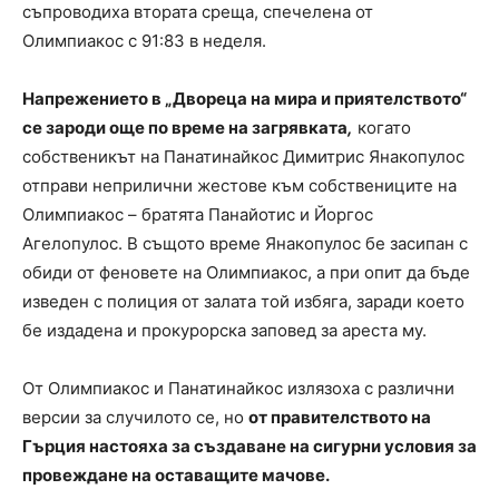
съпроводиха втората среща, спечелена от
Олимпиакос с 91:83 в неделя.
Напрежението в „Двореца на мира и приятелството“
се зароди още по време на загрявката
,
когато
собственикът на Панатинайкос Димитрис Янакопулос
отправи неприлични жестове към собствениците на
Олимпиакос – братята Панайотис и Йоргос
Агелопулос. В същото време Янакопулос бе засипан с
обиди от феновете на Олимпиакос, а при опит да бъде
изведен с полиция от залата той избяга, заради което
бе издадена и прокурорска заповед за ареста му.
От Олимпиакос и Панатинайкос излязоха с различни
версии за случилото се, но
от правителството на
Гърция настояха за създаване на сигурни условия за
провеждане на оставащите мачове.