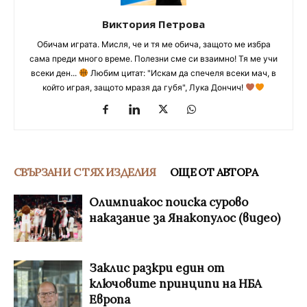
Виктория Петрова
Обичам играта. Мисля, че и тя ме обича, защото ме избра
сама преди много време. Полезни сме си взаимно! Тя ме учи
всеки ден...
Любим цитат: "Искам да спечеля всеки мач, в
който играя, защото мразя да губя", Лука Дончич!
СВЪРЗАНИ С ТЯХ ИЗДЕЛИЯ
ОЩЕ ОТ АВТОРА
Олимпиакос поиска сурово
наказание за Янакопулос (видео)
Заклис разкри един от
ключовите принципи на НБА
Европа