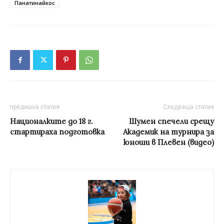
Панатинайкос
предишна статия
Следваща статия
Националките до 18 г.
Шумен спечели срещу
стартираха подготовка
Академик на турнира за
юноши в Плевен (видео)