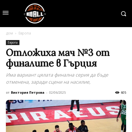
дом
Европа
Европа
Отложиха мач №3 от
финалите в Гърция
Има вариант цялата финална серия да бъде
отменена, заради сцени на насилие,
от
Виктория Петрова
-
02/06/2025
605