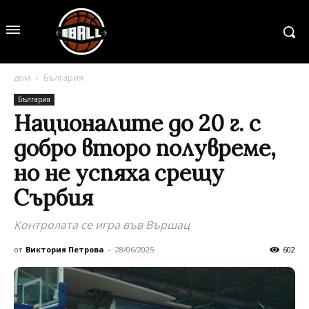
дом
България
България
Националите до 20 г. с
добро второ полувреме,
но не успяха срещу
Сърбия
Контролата се игра във Вършац
от
Виктория Петрова
-
28/06/2025
602