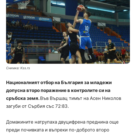
Снимка: Kss.rs
Националният отбор на България за младежи
допусна второ поражение в контролите си на
сръбска земя.
Във Вършац тимът на Асен Николов
загуби от Сърбия със 72:83.
Домакините натрупаха двуцифрена преднина още
преди почивката и въпреки по-доброто второ