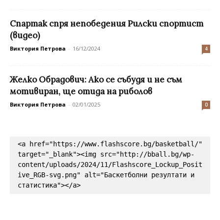
Спартак спря непобедения Рилски спортист
(видео)
Виктория Петрова
-
16/12/2024
4
Желко Обрадович: Ако се събудя и не съм
мотивиран, ще отида на риболов
Виктория Петрова
-
02/01/2025
0
<a href="https://www.flashscore.bg/basketball/" 
target="_blank"><img src="http://bball.bg/wp-
content/uploads/2024/11/Flashscore_Lockup_Posit
ive_RGB-svg.png" alt="Баскетболни резултати и 
статистика"></a>