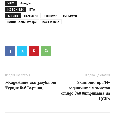
ЧРЕЗ
Google
ИЗТОЧНИК
БТА
ТАГОВЕ
България
контроли
младежи
национални отбори
подготовка
предишна статия
Следваща статия
Младежите със загуба от
Златото при 14-
Турция във Вършац
годишните момчета
отиде във витрината на
ЦСКА