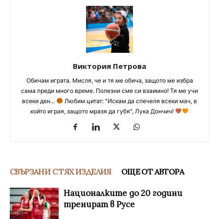
Виктория Петрова
Обичам играта. Мисля, че и тя ме обича, защото ме избра
сама преди много време. Полезни сме си взаимно! Тя ме учи
всеки ден...
Любим цитат: "Искам да спечеля всеки мач, в
който играя, защото мразя да губя", Лука Дончич!
СВЪРЗАНИ С ТЯХ ИЗДЕЛИЯ
ОЩЕ ОТ АВТОРА
Националките до 20 години
тренират в Русе