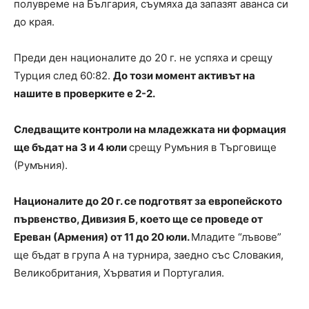
полувреме на България, съумяха да запазят аванса си
до края.
Преди ден националите до 20 г. не успяха и срещу
Турция след 60:82.
До този момент активът на
нашите в проверките е 2-2.
Следващите контроли на младежката ни формация
ще бъдат на 3 и 4 юли
срещу Румъния в Търговище
(Румъния).
Националите до 20 г. се подготвят за европейското
първенство, Дивизия Б, което ще се проведе от
Ереван (Армения) от 11 до 20 юли.
Младите “лъвове”
ще бъдат в група А на турнира, заедно със Словакия,
Великобритания, Хърватия и Португалия.