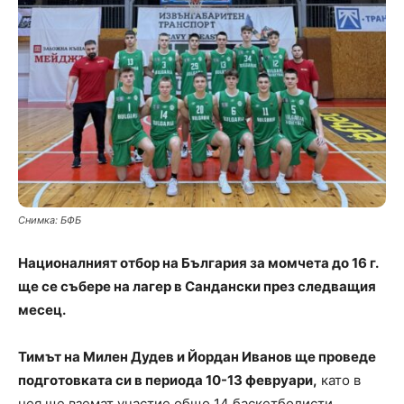
Снимка: БФБ
Националният отбор на България за момчета до 16 г.
ще се събере на лагер в Сандански през следващия
месец.
Тимът на Милен Дудев и Йордан Иванов ще проведе
подготовката си в периода 10-13 февруари,
като в
нея ще вземат участие общо 14 баскетболисти.