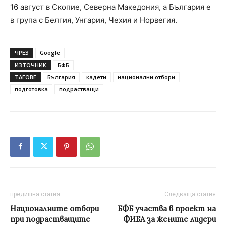
16 август в Скопие, Северна Македония, а България е
в група с Белгия, Унгария, Чехия и Норвегия.
ЧРЕЗ
Google
ИЗТОЧНИК
БФБ
ТАГОВЕ
България
кадети
национални отбори
подготовка
подрастващи
предишна статия
Следваща статия
Националните отбори
БФБ участва в проект на
при подрастващите
ФИБА за жените лидери