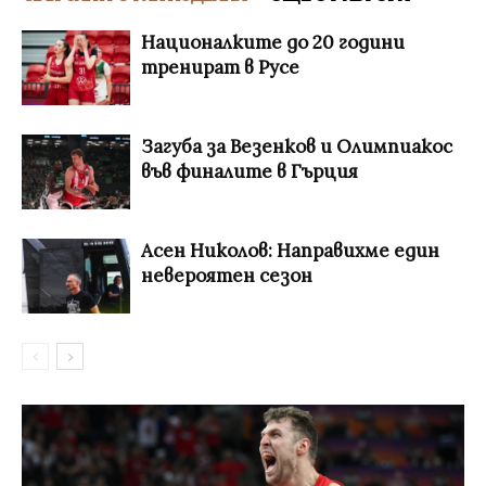
Националките до 20 години
тренират в Русе
Загуба за Везенков и Олимпиакос
във финалите в Гърция
Асен Николов: Направихме един
невероятен сезон