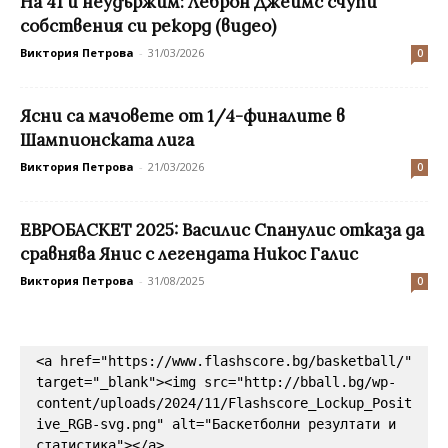
На 41 и неудържим: Леброн Джеймс счупи
собствения си рекорд (видео)
Виктория Петрова
-
31/03/2026
0
Ясни са мачовете от 1/4-финалите в
Шампионската лига
Виктория Петрова
-
21/03/2026
0
ЕВРОБАСКЕТ 2025: Василис Спанулис отказа да
сравнява Янис с легендата Никос Галис
Виктория Петрова
-
31/08/2025
0
<a href="https://www.flashscore.bg/basketball/" 
target="_blank"><img src="http://bball.bg/wp-
content/uploads/2024/11/Flashscore_Lockup_Posit
ive_RGB-svg.png" alt="Баскетболни резултати и 
статистика"></a>