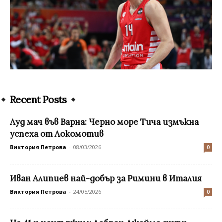
Recent Posts
Луд мач във Варна: Черно море Тича измъкна
успеха от Локомотив
Виктория Петрова
-
08/03/2026
0
Иван Алипиев най-добър за Римини в Италия
Виктория Петрова
-
24/05/2026
0