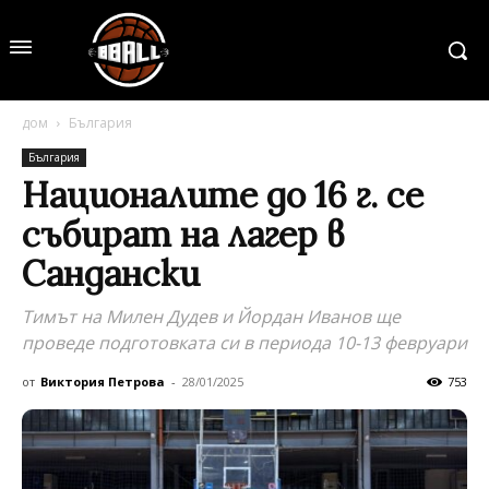
дом
България
България
Националите до 16 г. се
събират на лагер в
Сандански
Тимът на Милен Дудев и Йордан Иванов ще
проведе подготовката си в периода 10-13 февруари
от
Виктория Петрова
-
28/01/2025
753