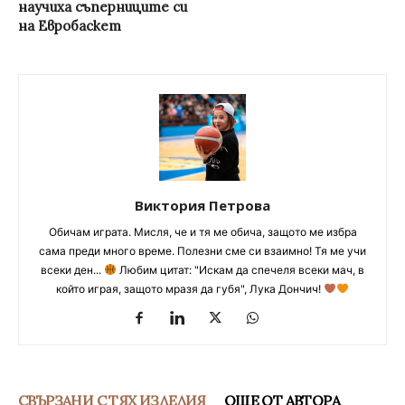
научиха съперниците си
на Евробаскет
Виктория Петрова
Обичам играта. Мисля, че и тя ме обича, защото ме избра
сама преди много време. Полезни сме си взаимно! Тя ме учи
всеки ден...
Любим цитат: "Искам да спечеля всеки мач, в
който играя, защото мразя да губя", Лука Дончич!
СВЪРЗАНИ С ТЯХ ИЗДЕЛИЯ
ОЩЕ ОТ АВТОРА