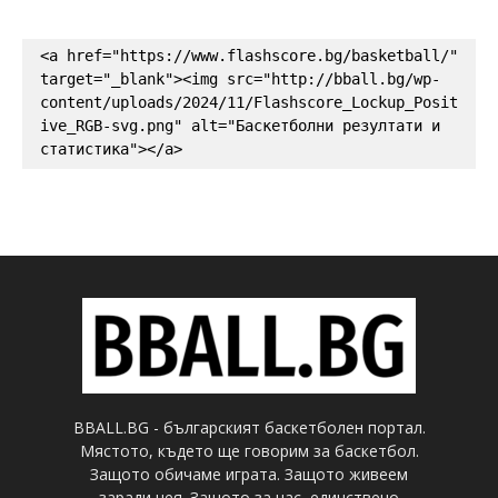
<a href="https://www.flashscore.bg/basketball/" 
target="_blank"><img src="http://bball.bg/wp-
content/uploads/2024/11/Flashscore_Lockup_Posit
ive_RGB-svg.png" alt="Баскетболни резултати и 
статистика"></a>
BBALL.BG - българският баскетболен портал.
Мястото, където ще говорим за баскетбол.
Защото обичаме играта. Защото живеем
заради нея. Защото за нас, единствено