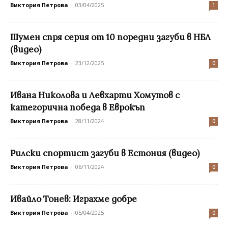
Виктория Петрова
-
03/04/2025
1
Шумен спря серия от 10 поредни загуби в НБЛ
(видео)
Виктория Петрова
-
23/12/2025
0
Ивана Николова и Левхарти Хомутов с
категорична победа в Еврокъп
Виктория Петрова
-
28/11/2024
0
Рилски спортист загуби в Естония (видео)
Виктория Петрова
-
06/11/2024
0
Ивайло Тонев: Играхме добре
Виктория Петрова
-
05/04/2025
0