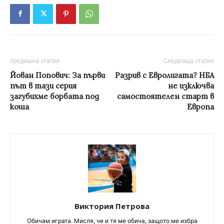
предишна статия
Следваща статия
Йован Попович: За първи
Разрив с Евролигата? НБА
път в тази серия
не изключва
загубихме борбата под
самостоятелен старт в
коша
Европа
Виктория Петрова
Обичам играта. Мисля, че и тя ме обича, защото ме избра