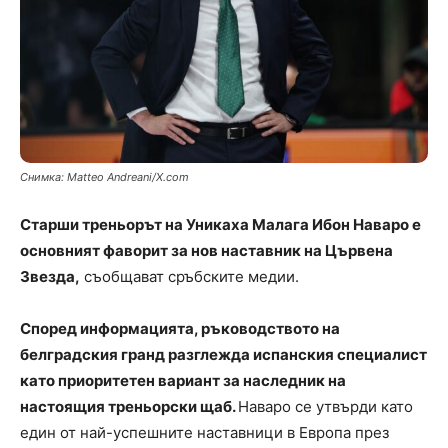
Снимка: Matteo Andreani/X.com
Старши треньорът на Уникаха Малага Ибон Наваро е
основният фаворит за нов наставник на Цървена
Звезда,
съобщават сръбските медии.
Според информацията, ръководството на
белградския гранд разглежда испанския специалист
като приоритетен вариант за наследник на
настоящия треньорски щаб.
Наваро се утвърди като
един от най-успешните наставници в Европа през