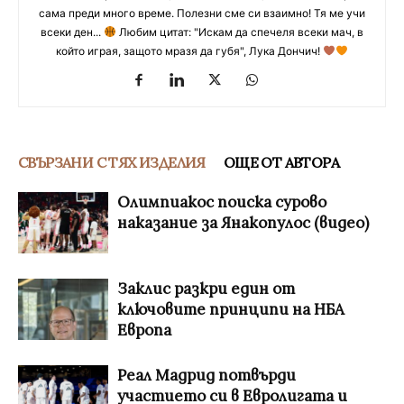
сама преди много време. Полезни сме си взаимно! Тя ме учи
всеки ден...
Любим цитат: "Искам да спечеля всеки мач, в
който играя, защото мразя да губя", Лука Дончич!
СВЪРЗАНИ С ТЯХ ИЗДЕЛИЯ
ОЩЕ ОТ АВТОРА
Олимпиакос поиска сурово
наказание за Янакопулос (видео)
Заклис разкри един от
ключовите принципи на НБА
Европа
Реал Мадрид потвърди
участието си в Евролигата и