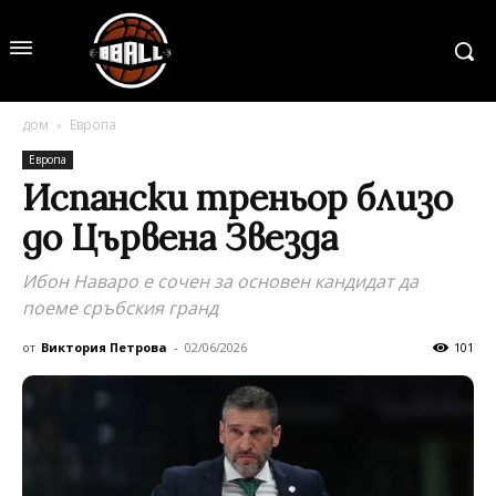
дом
Европа
Европа
Испански треньор близо
до Цървена Звезда
Ибон Наваро е сочен за основен кандидат да
поеме сръбския гранд
от
Виктория Петрова
-
02/06/2026
101