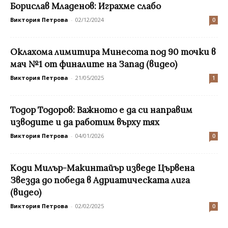
Борислав Младенов: Играхме слабо
Виктория Петрова
-
02/12/2024
0
Оклахома лимитира Минесота под 90 точки в
мач №1 от финалите на Запад (видео)
Виктория Петрова
-
21/05/2025
1
Тодор Тодоров: Важното е да си направим
изводите и да работим върху тях
Виктория Петрова
-
04/01/2026
0
Коди Милър-Макинтайър изведе Цървена
Звезда до победа в Адриатическата лига
(видео)
Виктория Петрова
-
02/02/2025
0