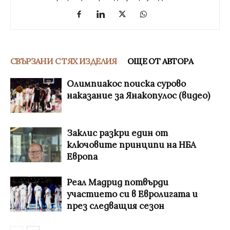
СВЪРЗАНИ С ТЯХ ИЗДЕЛИЯ
ОЩЕ ОТ АВТОРА
Олимпиакос поиска сурово
наказание за Янакопулос (видео)
Заклис разкри един от
ключовите принципи на НБА
Европа
Реал Мадрид потвърди
участието си в Евролигата и
през следващия сезон