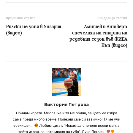
предишна статия
Следваща статия
Рилски не успя в Унгария
Алипиев и Антверп
(видео)
спечелиха на старта на
редовния сезон във ФИБА
Къп (видео)
Виктория Петрова
Обичам играта. Мисля, че и тя ме обича, защото ме избра
сама преди много време. Полезни сме си взаимно! Тя ме учи
всеки ден...
Любим цитат: "Искам да спечеля всеки мач, в
който играя, защото мразя да губя", Лука Дончич!