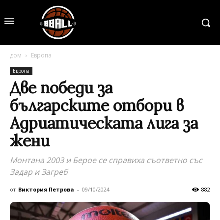
дом
Европа
Европа
Две победи за
българските отбори в
Адриатическата лига за
жени
Монтана 2003 и Берое се справиха съответно със
Задар и Загреб
от
Виктория Петрова
-
09/10/2024
882