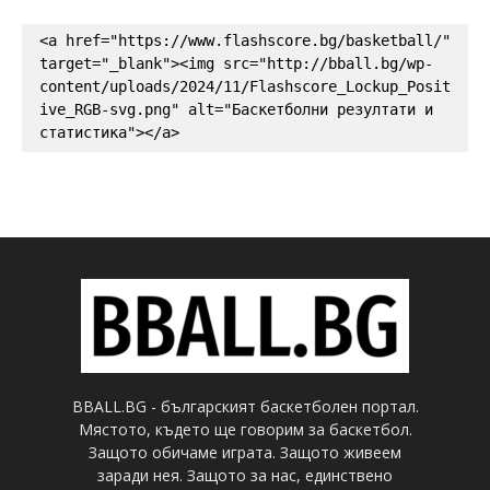
<a href="https://www.flashscore.bg/basketball/" 
target="_blank"><img src="http://bball.bg/wp-
content/uploads/2024/11/Flashscore_Lockup_Posit
ive_RGB-svg.png" alt="Баскетболни резултати и 
статистика"></a>
BBALL.BG - българският баскетболен портал.
Мястото, където ще говорим за баскетбол.
Защото обичаме играта. Защото живеем
заради нея. Защото за нас, единствено