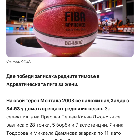
Снимка: ФИБА
Две победи записаха родните тимове в
Aдриатическата лига за жени.
На свой терен Монтана 2003 се наложи над Задар с
84:63 у дома в среща от редовния сезон.
За
селекцията на Преслав Пешев Кияна Джонсън се
разписа с 28 точки, 5 борби и 7 асистенции. Янина
Тодорова и Микаела Дамянова вкараха по 11, като