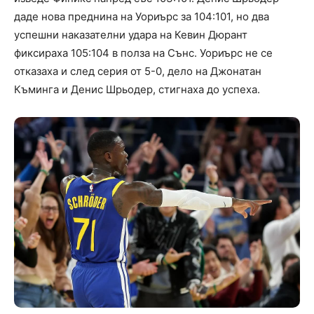
даде нова преднина на Уориърс за 104:101, но два
успешни наказателни удара на Кевин Дюрант
фиксираха 105:104 в полза на Сънс. Уориърс не се
отказаха и след серия от 5-0, дело на Джонатан
Къминга и Денис Шрьодер, стигнаха до успеха.