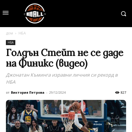
дом
НБА
НБА
Голдън Стейт не се даде
на Финикс (видео)
Джонатан Къминга изравни личния си рекорд в
НБА
от
Виктория Петрова
-
29/12/2024
827