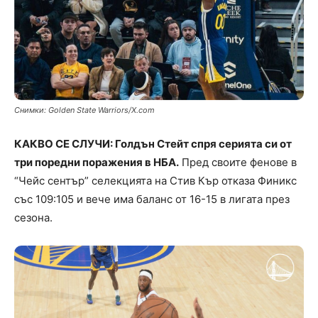
Снимки: Golden State Warriors/X.com
КАКВО СЕ СЛУЧИ: Голдън Стейт спря серията си от
три поредни поражения в НБА.
Пред своите фенове в
“Чейс сентър” селекцията на Стив Кър отказа Финикс
със 109:105 и вече има баланс от 16-15 в лигата през
сезона.