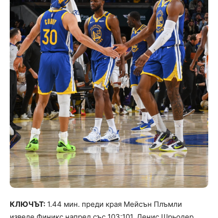
КЛЮЧЪТ:
1.44 мин. преди края Мейсън Плъмли
изведе Финикс напред със 103:101. Денис Шрьодер