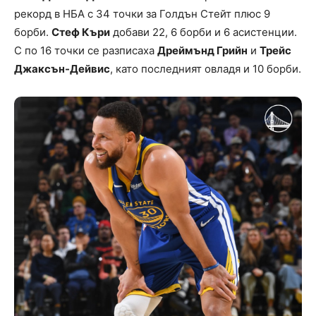
рекорд в НБА с 34 точки за Голдън Стейт плюс 9
борби.
Стеф Къри
добави 22, 6 борби и 6 асистенции.
С по 16 точки се разписаха
Дреймънд Грийн
и
Трейс
Джаксън-Дейвис
, като последният овладя и 10 борби.