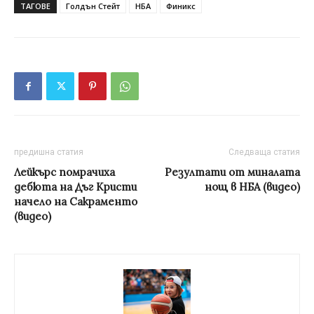
ТАГОВЕ
Голдън Стейт
НБА
Финикс
предишна статия
Следваща статия
Лейкърс помрачиха
Резултати от миналата
дебюта на Дъг Кристи
нощ в НБА (видео)
начело на Сакраменто
(видео)