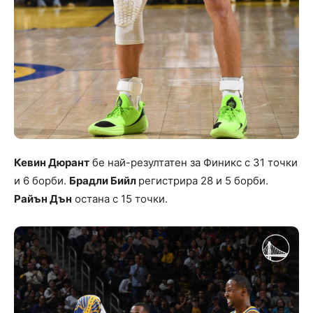
Кевин Дюрант
бе най-резултатен за Финикс с 31 точки
и 6 борби.
Брадли Бийл
регистрира 28 и 5 борби.
Райън Дън
остана с 15 точки.