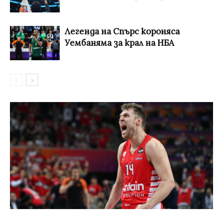
Легенда на Спърс короняса
Уембаняма за крал на НБА