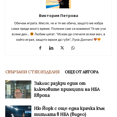
Виктория Петрова
Обичам играта. Мисля, че и тя ме обича, защото ме избра
сама преди много време. Полезни сме си взаимно! Тя ме учи
всеки ден...
Любим цитат: "Искам да спечеля всеки мач, в
който играя, защото мразя да губя", Лука Дончич!
СВЪРЗАНИ С ТЯХ ИЗДЕЛИЯ
ОЩЕ ОТ АВТОРА
Заклис разкри един от
ключовите принципи на НБА
Европа
Ню Йорк с още една крачка към
титлата в НБА (видео)