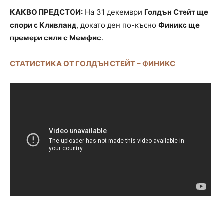
КАКВО ПРЕДСТОИ:
На 31 декември
Голдън Стейт ще
спори с Кливланд
, докато ден по-късно
Финикс ще
премери сили с Мемфис
.
СТАТИСТИКА ОТ ГОЛДЪН СТЕЙТ – ФИНИКС