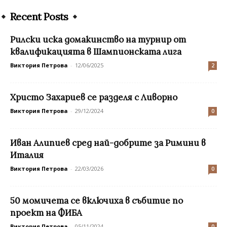
Recent Posts
Рилски иска домакинство на турнир от
квалификацията в Шампионската лига
Виктория Петрова
-
12/06/2025
2
Христо Захариев се разделя с Ливорно
Виктория Петрова
-
29/12/2024
0
Иван Алипиев сред най-добрите за Римини в
Италия
Виктория Петрова
-
22/03/2026
0
50 момичета се включиха в събитие по
проект на ФИБА
Виктория Петрова
-
05/11/2024
0