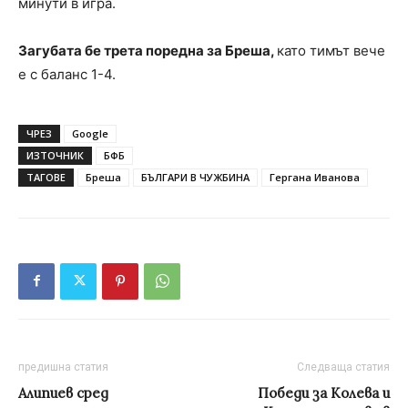
минути в игра.
Загубата бе трета поредна за Бреша,
като тимът вече
е с баланс 1-4.
ЧРЕЗ
Google
ИЗТОЧНИК
БФБ
ТАГОВЕ
Бреша
БЪЛГАРИ В ЧУЖБИНА
Гергана Иванова
предишна статия
Следваща статия
Алипиев сред
Победи за Колева и