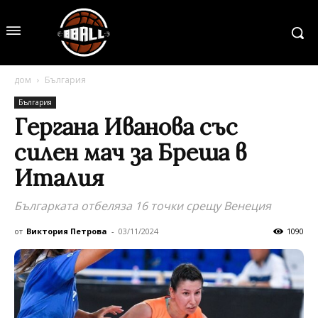
дом
България
България
Гергана Иванова със
силен мач за Бреша в
Италия
Българката отбеляза 16 точки срещу Венеция
от
Виктория Петрова
-
03/11/2024
1090