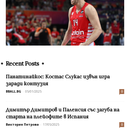
Recent Posts
Панатинайкос: Костас Слукас извън игра
заради контузия
BBALL.BG
-
05/01/2025
0
Димитър Димитров и Паленсия със загуба на
старта на плейофите в Испания
Виктория Петрова
-
17/05/2025
0