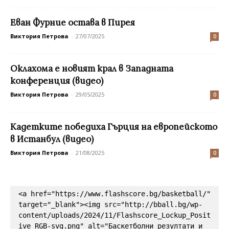
Еван Фурние остава в Пирея
Виктория Петрова
-
27/07/2025
0
Оклахома е новият крал в Западната
конференция (видео)
Виктория Петрова
-
29/05/2025
0
Кадетките победиха Гърция на европейското
в Истанбул (видео)
Виктория Петрова
-
21/08/2025
0
<a href="https://www.flashscore.bg/basketball/" 
target="_blank"><img src="http://bball.bg/wp-
content/uploads/2024/11/Flashscore_Lockup_Posit
ive_RGB-svg.png" alt="Баскетболни резултати и 