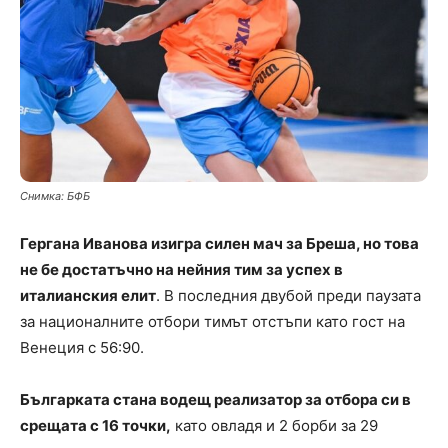
Снимка: БФБ
Гергана Иванова изигра силен мач за Бреша, но това
не бе достатъчно на нейния тим за успех в
италианския елит
. В последния двубой преди паузата
за националните отбори тимът отстъпи като гост на
Венеция с 56:90.
Българката стана водещ реализатор за отбора си в
срещата с 16 точки,
като овладя и 2 борби за 29