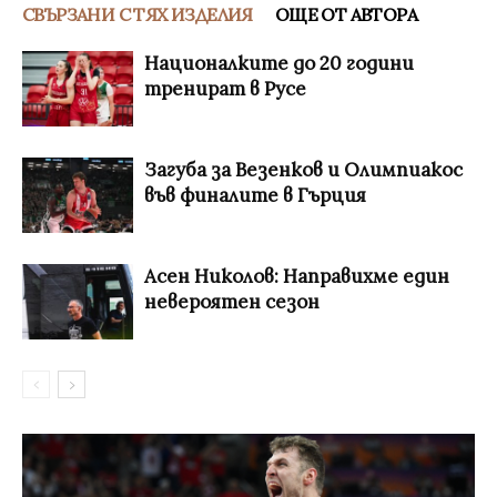
СВЪРЗАНИ С ТЯХ ИЗДЕЛИЯ
ОЩЕ ОТ АВТОРА
Националките до 20 години
тренират в Русе
Загуба за Везенков и Олимпиакос
във финалите в Гърция
Асен Николов: Направихме един
невероятен сезон