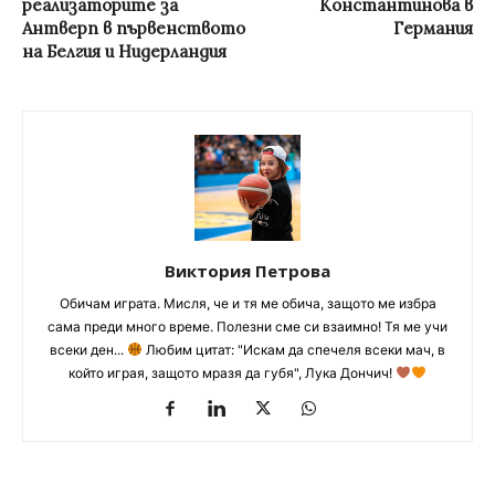
реализаторите за
Константинова в
Антверп в първенството
Германия
на Белгия и Нидерландия
Виктория Петрова
Обичам играта. Мисля, че и тя ме обича, защото ме избра
сама преди много време. Полезни сме си взаимно! Тя ме учи
всеки ден...
Любим цитат: "Искам да спечеля всеки мач, в
който играя, защото мразя да губя", Лука Дончич!