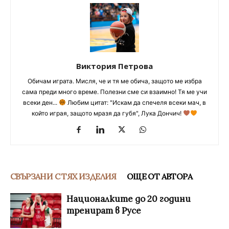
Виктория Петрова
Обичам играта. Мисля, че и тя ме обича, защото ме избра
сама преди много време. Полезни сме си взаимно! Тя ме учи
всеки ден...
Любим цитат: "Искам да спечеля всеки мач, в
който играя, защото мразя да губя", Лука Дончич!
СВЪРЗАНИ С ТЯХ ИЗДЕЛИЯ
ОЩЕ ОТ АВТОРА
Националките до 20 години
тренират в Русе