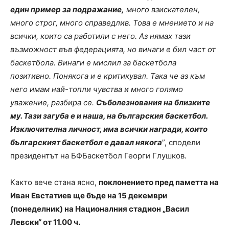
един пример за подражание,
много взискателен,
много строг, много справедлив. Това е мнението и на
всички, които са работили с него. Аз нямах тази
възможност във федерацията, но винаги е бил част от
баскетбола. Винаги е мислил за баскетбола
позитивно. Понякога и е критикувал. Така че аз към
него имам най-топли чувства и много голямо
уважение, разбира се.
Съболезнования на близките
му. Тази загуба е и наша, на българския баскетбол.
Изключителна личност, има всички награди, които
българският баскетбол е давал някога
”, сподели
президентът на БФБаскетбол Георги Глушков.
Както вече стана ясно,
поклонението пред паметта на
Иван Евстатиев ще бъде на 15 декември
(понеделник) на Националния стадион „Васил
Левски“ от 11.00 ч.