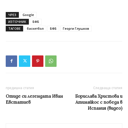
ЧРЕЗ
Google
ИЗТОЧНИК
БФБ
ТАГОВЕ
баскетбол
БФБ
Георги Глушков
предишна статия
Следваща статия
Отиде си легендата Иван
Борислава Христова и
Евстатиев
Атинайкос с победа в
Испания (видео)