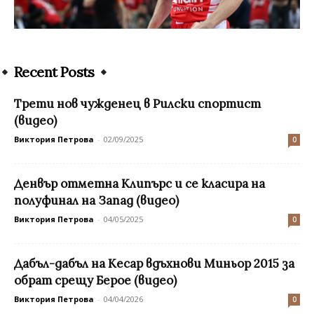
Recent Posts
Трети нов чужденец в Рилски спортист
(видео)
Виктория Петрова
-
02/09/2025
0
Денвър отметна Клипърс и се класира на
полуфинал на Запад (видео)
Виктория Петрова
-
04/05/2025
0
Дабъл-дабъл на Кесар вдъхнови Миньор 2015 за
обрат срещу Берое (видео)
Виктория Петрова
-
04/04/2026
0