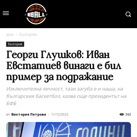
дом
България
България
Георги Глушков: Иван
Евстатиев винаги е бил
пример за подражание
Изключителна личност, тази загуба е и наша, на
българския баскетбол, казва още президентът на
БФБ
от
Виктория Петрова
-
11/12/2025
363