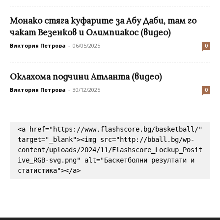
Монако стяга куфарите за Абу Даби, там го
чакат Везенков и Олимпиакос (видео)
Виктория Петрова
-
06/05/2025
0
Оклахома подчини Атланта (видео)
Виктория Петрова
-
30/12/2025
0
<a href="https://www.flashscore.bg/basketball/" 
target="_blank"><img src="http://bball.bg/wp-
content/uploads/2024/11/Flashscore_Lockup_Posit
ive_RGB-svg.png" alt="Баскетболни резултати и 
статистика"></a>