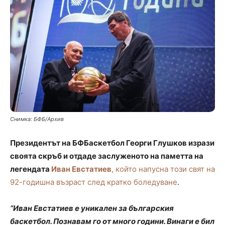
Снимка: БФБ/Архив
Президентът на БФБаскетбол Георги Глушков изрази
своята скръб и отдаде заслуженото на паметта на
легендата
Иван Евстатиев
, който напусна този свят на
92-годишна възраст след кратко боледуване
.
“Иван Евстатиев е уникален за българския
баскетбол. Познавам го от много години. Винаги е бил