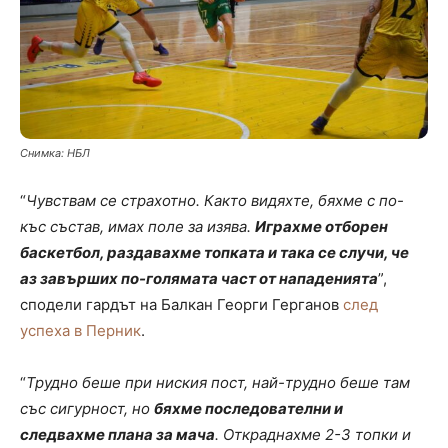
Снимка: НБЛ
“
Чувствам се страхотно. Както видяхте, бяхме с по-
къс състав, имах поле за изява.
Играхме отборен
баскетбол, раздавахме топката и така се случи, че
аз завърших по-голямата част от нападенията
”,
сподели гардът на Балкан Георги Герганов
след
успеха в Перник
.
“
Трудно беше при ниския пост, най-трудно беше там
със сигурност, но
бяхме последователни и
следвахме плана за мача
. Откраднахме 2-3 топки и