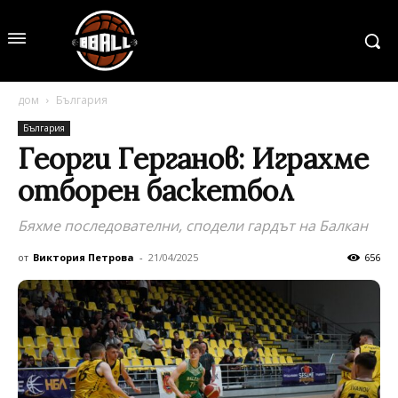
дом
България
България
Георги Герганов: Играхме
отборен баскетбол
Бяхме последователни, сподели гардът на Балкан
от
Виктория Петрова
-
21/04/2025
656