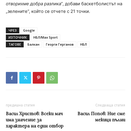
отворихме добра разлика
”, добави баскетболистът на
„зелените“, който се отчете с 21 точки.
ЧРЕЗ
Google
ИЗТОЧНИК
НБЛ/Max Sport
ТАГОВЕ
Балкан
Георги Герганов
НБЛ
предишна статия
Следваща статия
Васил Христов: Всеки мач
Васил Попов: Ние сме
има значение за
мекици пълни
характера на един отбор