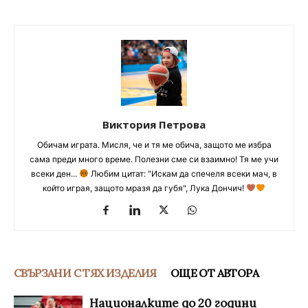
Виктория Петрова
Обичам играта. Мисля, че и тя ме обича, защото ме избра
сама преди много време. Полезни сме си взаимно! Тя ме учи
всеки ден...
Любим цитат: "Искам да спечеля всеки мач, в
който играя, защото мразя да губя", Лука Дончич!
СВЪРЗАНИ С ТЯХ ИЗДЕЛИЯ
ОЩЕ ОТ АВТОРА
Националките до 20 години