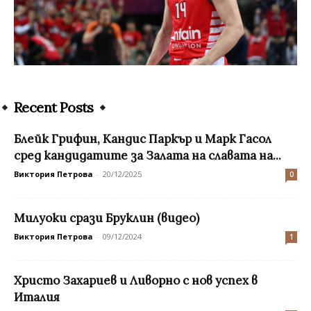
Recent Posts
Блейк Грифин, Кандис Паркър и Марк Гасол
сред кандидатите за Залата на славата на...
Виктория Петрова
-
20/12/2025
0
Милуоки срази Бруклин (видео)
Виктория Петрова
-
09/12/2024
1
Христо Захариев и Ливорно с нов успех в
Италия