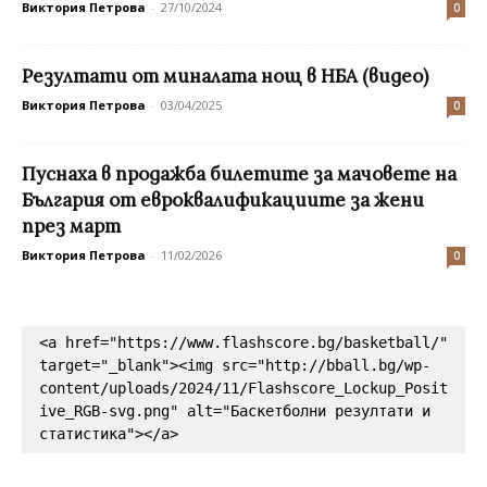
Виктория Петрова
-
27/10/2024
0
Резултати от миналата нощ в НБА (видео)
Виктория Петрова
-
03/04/2025
0
Пуснаха в продажба билетите за мачовете на
България от евроквалификациите за жени
през март
Виктория Петрова
-
11/02/2026
0
<a href="https://www.flashscore.bg/basketball/" 
target="_blank"><img src="http://bball.bg/wp-
content/uploads/2024/11/Flashscore_Lockup_Posit
ive_RGB-svg.png" alt="Баскетболни резултати и 
статистика"></a>