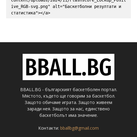
content/uploads/2024/11/Flashscore_Lockup_Posit
ive_RGB-svg.png" alt="Баскетболни резултати и 
статистика"></a>
BBALL.BG - българският баскетболен портал.
Мястото, където ще говорим за баскетбол.
Защото обичаме играта. Защото живеем
заради нея. Защото за нас, единствено
баскетболът има значение.
Контакти:
bballbg@gmail.com