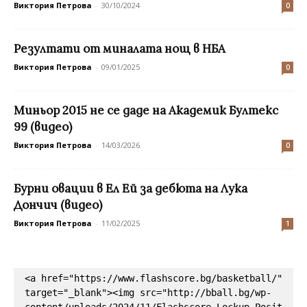
Виктория Петрова
-
30/10/2024
0
Резултати от миналата нощ в НБА
Виктория Петрова
-
09/01/2025
0
Миньор 2015 не се даде на Академик Бултекс
99 (видео)
Виктория Петрова
-
14/03/2026
0
Бурни овации в Ел Ей за дебюта на Лука
Дончич (видео)
Виктория Петрова
-
11/02/2025
1
<a href="https://www.flashscore.bg/basketball/" 
target="_blank"><img src="http://bball.bg/wp-