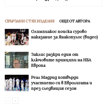
СВЪРЗАНИ С ТЯХ ИЗДЕЛИЯ
ОЩЕ ОТ АВТОРА
Олимпиакос поиска сурово
наказание за Янакопулос (видео)
Заклис разкри един от
ключовите принципи на НБА
Европа
Реал Мадрид потвърди
участието си в Евролигата и
през следващия сезон