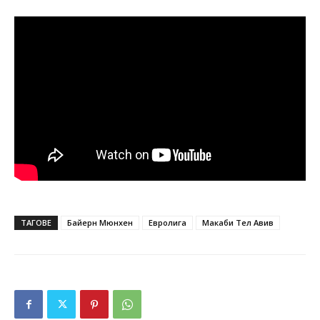
ТАГОВЕ
Байерн Мюнхен
Евролига
Макаби Тел Авив