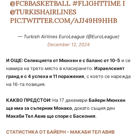
@FCBBASKETBALL
#FLIGHTTIME
I
@TURKISHAIRLINES
PIC.TWITTER.COM/AJJ49H9HHB
— Turkish Airlines EuroLeague (@EuroLeague)
December 12, 2024
И ОЩЕ: Селекцията от Мюнхен е с баланс от 10-5
и се
намира на трето място в класирането.
Израелският
гранд е с 4 успеха и 11 поражения
, с което се нарежда
на 16-та позиция.
КАКВО ПРЕДСТОИ:
На 17 декември
Байерн Мюнхен
ще има за съперник Монако
, докато същия ден
Макаби Тел Авив ще спори с Баскония
.
СТАТИСТИКА ОТ БАЙЕРН – МАКАБИ ТЕЛ АВИВ