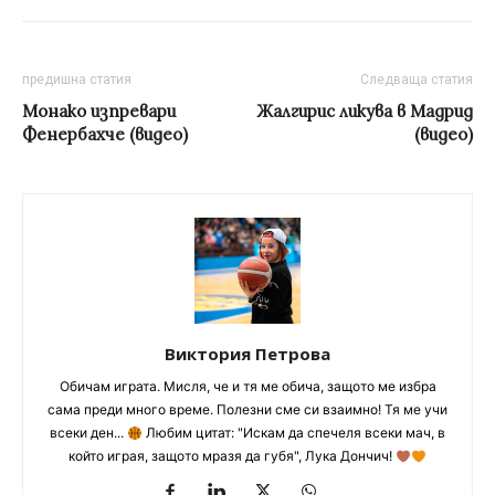
предишна статия
Следваща статия
Монако изпревари
Жалгирис ликува в Мадрид
Фенербахче (видео)
(видео)
Виктория Петрова
Обичам играта. Мисля, че и тя ме обича, защото ме избра
сама преди много време. Полезни сме си взаимно! Тя ме учи
всеки ден...
Любим цитат: "Искам да спечеля всеки мач, в
който играя, защото мразя да губя", Лука Дончич!