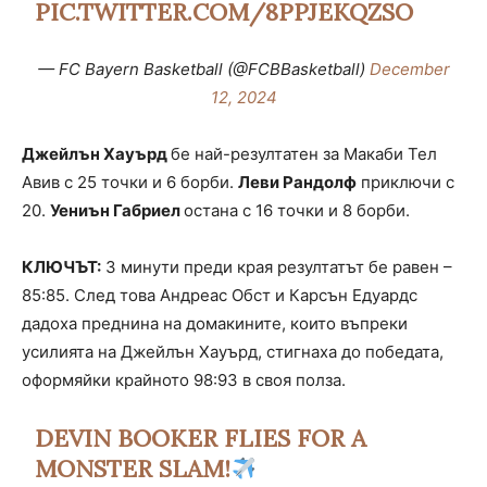
PIC.TWITTER.COM/8PPJEKQZSO
— FC Bayern Basketball (@FCBBasketball)
December
12, 2024
Джейлън Хауърд
бе най-резултатен за Макаби Тел
Авив с 25 точки и 6 борби.
Леви Рандолф
приключи с
20.
Уениън Габриел
остана с 16 точки и 8 борби.
КЛЮЧЪТ:
3 минути преди края резултатът бе равен –
85:85. След това Андреас Обст и Карсън Едуардс
дадоха преднина на домакините, които въпреки
усилията на Джейлън Хауърд, стигнаха до победата,
оформяйки крайното 98:93 в своя полза.
DEVIN BOOKER FLIES FOR A
MONSTER SLAM!