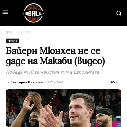
дом
Европа
Европа
Байерн Мюнхен не се
даде на Макаби (видео)
Победа №10 за немския тим в Евролигата
от
Виктория Петрова
-
13/12/2024
633