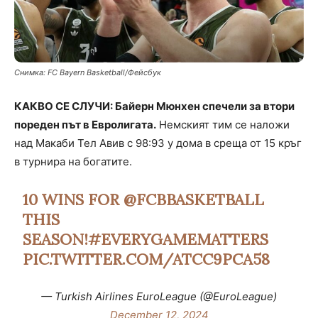
Снимка: FC Bayern Basketball/Фейсбук
КАКВО СЕ СЛУЧИ: Байерн Мюнхен спечели за втори
пореден път в Евролигата.
Немският тим се наложи
над Макаби Тел Авив с 98:93 у дома в среща от 15 кръг
в турнира на богатите.
10 WINS FOR
@FCBBASKETBALL
THIS
SEASON!
#EVERYGAMEMATTERS
PIC.TWITTER.COM/ATCC9PCA58
— Turkish Airlines EuroLeague (@EuroLeague)
December 12, 2024