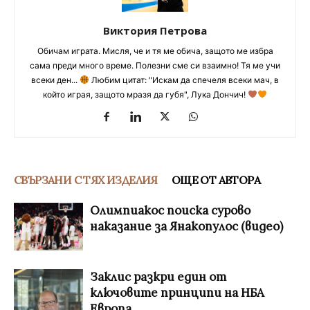
Виктория Петрова
Обичам играта. Мисля, че и тя ме обича, защото ме избра
сама преди много време. Полезни сме си взаимно! Тя ме учи
всеки ден...
Любим цитат: "Искам да спечеля всеки мач, в
който играя, защото мразя да губя", Лука Дончич!
СВЪРЗАНИ С ТЯХ ИЗДЕЛИЯ
ОЩЕ ОТ АВТОРА
Олимпиакос поиска сурово
наказание за Янакопулос (видео)
Заклис разкри един от
ключовите принципи на НБА
Европа