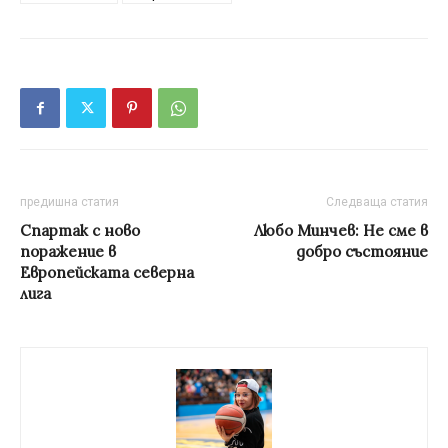
предишна статия
Следваща статия
Спартак с ново
Любо Минчев: Не сме в
поражение в
добро състояние
Европейската северна
лига