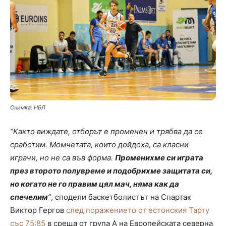
Снимка: НБЛ
“Както виждате, отборът е променен и трябва да се
сработим. Момчетата, които дойдоха, са класни
играчи, но не са във форма.
Променихме си играта
през второто полувреме и подобрихме защитата си,
но когато не го правим цял мач, няма как да
спечелим
”
, сподели баскетболистът на Спартак
Виктор Гергов
след поражението от естонския Тарту
със 75:85
в среща от група А на Европейската северна