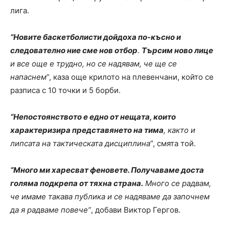
лига.
“Новите баскетболисти дойдоха по-късно и
следователно ние сме нов отбор
.
Търсим ново лице
и все още е трудно, но се надявам, че ще се
напаснем
“, каза още крилото на плевенчани, който се
разписа с 10 точки и 5 борби.
“Непостоянството е едно от нещата, които
характеризира представянето на тима
, както и
липсата на тактическата дисциплина
”, смята той.
“Много ми харесват феновете. Получаваме доста
голяма подкрепа от тяхна страна.
Много се радвам,
че имаме такава публика и се надяваме да започнем
да я радваме повече”
, добави Виктор Гергов.