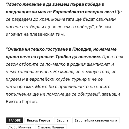
“Моето желание е да вземем първа победа в
следващия ни мач от Европейската северна лига
Ще
се раздадем до края, момчетата ще бъдат свикнали
повече с отбора и ще излезем за победа
”, обясни
играчът на плевенския тим.
“Очаква ни тежко гостуване в Пловдив, но нямаме
право вече на грешки. Трябва да спечелим.
През този
сезон отборите са по-малко в родния шампионат и
няма толкова мачове. Не мисля, че е минус това, че
играем и в европейски клубен турнир и че се
натоварваме. Може би с привличането на новите
попълнения ще ни помогне да се обиграем
“, завърши
Виктор Гергов.
ТАГОВЕ
Виктор Гергов
Европа
Европейска северна лига
Любо Минчев
Спартак Плевен