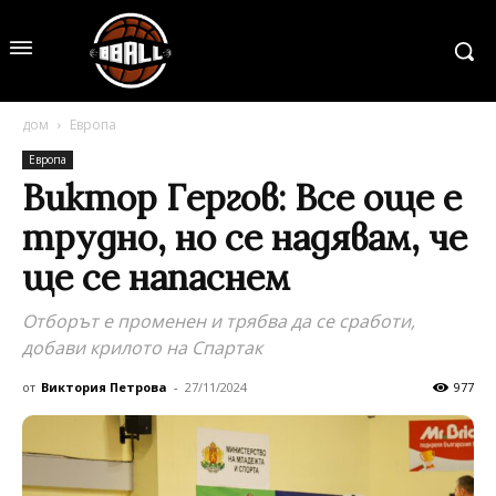
дом
Европа
Европа
Виктор Гергов: Все още е
трудно, но се надявам, че
ще се напаснем
Отборът е променен и трябва да се сработи,
добави крилото на Спартак
от
Виктория Петрова
-
27/11/2024
977