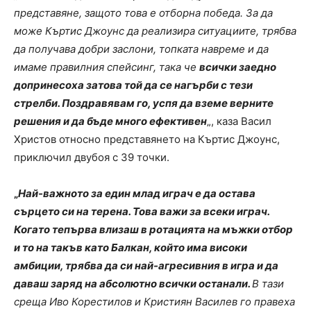
представяне, защото това е отборна победа. За да
може Къртис Джоунс да реализира ситуациите, трябва
да получава добри заслони, топката навреме и да
имаме правилния спейсинг, така че
всички заедно
допринесоха затова той да се нагърби с тези
стрелби. Поздравявам го, успя да вземе верните
решения и да бъде много ефективен
„, каза Васил
Христов относно представянето на Къртис Джоунс,
приключил двубоя с 39 точки.
„
Най-важното за един млад играч е да остава
сърцето си на терена. Това важи за всеки играч.
Когато тепърва влизаш в ротацията на мъжки отбор
и то на такъв като Балкан, който има високи
амбиции, трябва да си най-агресивния в игра и да
даваш заряд на абсолютно всички останали.
В тази
среща Иво Корестилов и Кристиян Василев го правеха