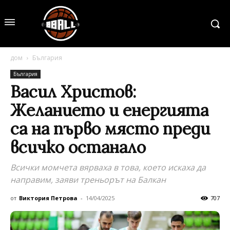
дом
България
България
Васил Христов:
Желанието и енергията
са на първо място преди
всичко останало
Всички момчета вярваха в това, което искаха да
направим, заяви треньорът на Балкан
от
Виктория Петрова
-
14/04/2025
707