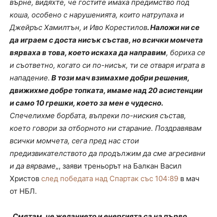
върне, видяхте, че гостите имаха предимство под
коша, особено с нарушенията, които натрупаха и
Джейръс Хамилтън, и Иво Корестилов
. Наложи ни се
да играем с доста нисък състав, но всички момчета
вярваха в това, което искаха да направим
, бориха се
и съответно, когато си по-нисък, ти се отваря играта в
нападение.
В този мач взимахме добри решения,
движихме добре топката, имаме над 20 асистенции
и само 10 грешки, което за мен е чудесно.
Спечелихме борбата, въпреки по-ниския състав,
което говори за отборното ни старание. Поздравявам
всички момчета, сега пред нас стои
предизвикателството да продължим да сме агресивни
и да вярваме
„, заяви треньорът на Балкан Васил
Христов
след победата над Спартак със 104:89
в мач
от НБЛ.
„Смятам, че желанието и енергията са на първо