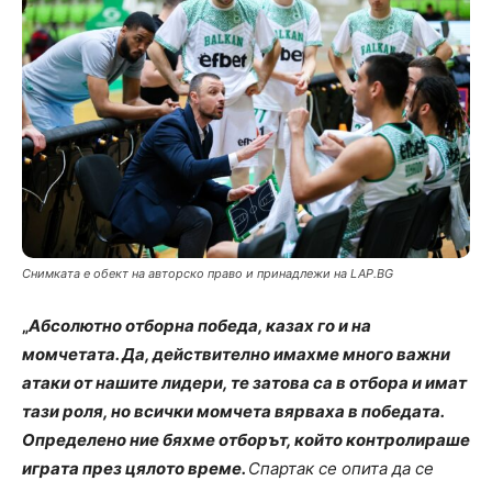
Снимката е обект на авторско право и принадлежи на LAP.BG
„
Абсолютно отборна победа, казах го и на
момчетата. Да, действително имахме много важни
атаки от нашите лидери, те затова са в отбора и имат
тази роля, но всички момчета вярваха в победата.
Определено ние бяхме отборът, който контролираше
играта през цялото време.
Спартак се опита да се