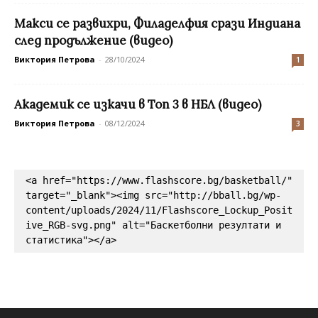
Макси се развихри, Филаделфия срази Индиана
след продължение (видео)
Виктория Петрова
-
28/10/2024
1
Академик се изкачи в Топ 3 в НБЛ (видео)
Виктория Петрова
-
08/12/2024
3
<a href="https://www.flashscore.bg/basketball/" 
target="_blank"><img src="http://bball.bg/wp-
content/uploads/2024/11/Flashscore_Lockup_Posit
ive_RGB-svg.png" alt="Баскетболни резултати и 
статистика"></a>