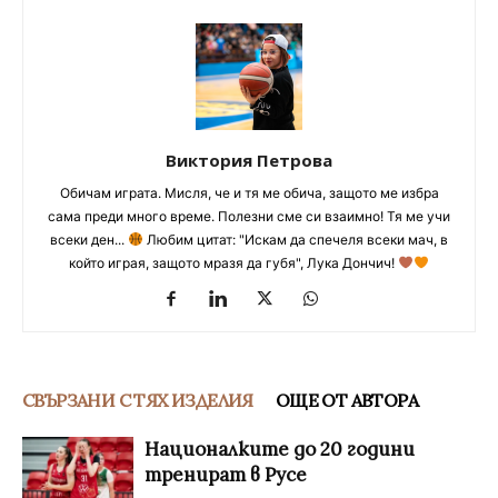
Виктория Петрова
Обичам играта. Мисля, че и тя ме обича, защото ме избра
сама преди много време. Полезни сме си взаимно! Тя ме учи
всеки ден...
Любим цитат: "Искам да спечеля всеки мач, в
който играя, защото мразя да губя", Лука Дончич!
СВЪРЗАНИ С ТЯХ ИЗДЕЛИЯ
ОЩЕ ОТ АВТОРА
Националките до 20 години
тренират в Русе