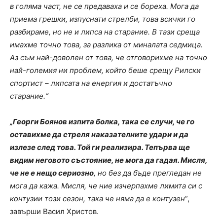
в голяма част, не се предаваха и се бореха. Мога да
приема грешки, изпуснати стрелби, това всички го
разбираме, но не и липса на старание. В тази среща
имахме точно това, за разлика от миналата седмица.
Аз съм най-доволен от това, че отговорихме на точно
най-големия ни проблем, който беше срещу Рилски
спортист – липсата на енергия и достатъчно
старание.“
„Георги Боянов изпита болка, така се случи, че го
оставихме да стреля наказателните удари и да
излезе след това. Той ги реализира. Тепърва ще
видим неговото състояние, не мога да гадая. Мисля,
че не е нещо сериозно
, но без да бъде прегледан не
мога да кажа. Мисля, че ние изчерпахме лимита си с
контузии този сезон, така че няма да е контузен“
,
завърши Васил Христов.