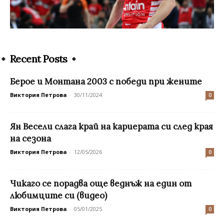
Recent Posts
Берое и Монтана 2003 с победи при жените
Виктория Петрова
-
30/11/2024
0
Ян Весели слага край на кариерата си след края
на сезона
Виктория Петрова
-
12/05/2026
0
Чикаго се порадва още веднъж на един от
любимците си (видео)
Виктория Петрова
-
05/01/2025
0