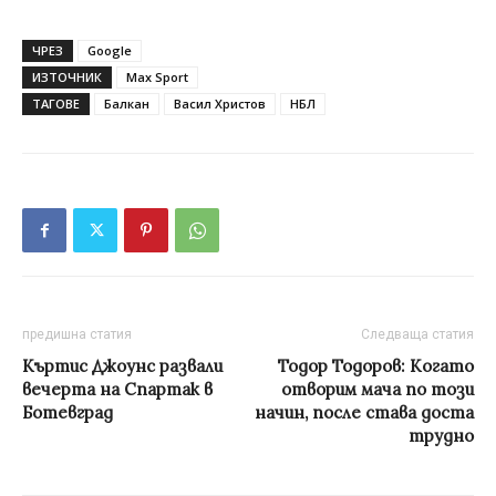
ЧРЕЗ
Google
ИЗТОЧНИК
Max Sport
ТАГОВЕ
Балкан
Васил Христов
НБЛ
предишна статия
Следваща статия
Къртис Джоунс развали
Тодор Тодоров: Когато
вечерта на Спартак в
отворим мача по този
Ботевград
начин, после става доста
трудно