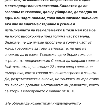
място преди всичко останало. Каквото и да си
говорим тактически, дали дублираме, дали един на
един или задгърбваме, това няма никакво значение,
ако ние не влагаме старание и усилие в
изпълнението на тези елементи. В този мач това бе
на много високо ниво през голяма част от мача.
З
наехме, че ще имаме проблеми в голяма част от
мача, говорихме за това, въпросът е, че ние не
спряхме да играем. Търсихме едно бързо темпо и
агресията, предизвикахме Спартак да направи грешки.
Най-важното е, че имаме 22 точки след грешки на
съперника, което говори за нашата агресия в защита.
Да, резултатността е висока, но темпото на игра става
по-високо
“, допълни наставникът на „зелените“, които
са втори в класирането с баланс от 16-6.
„
Не обичам да коментирам индивидуалното